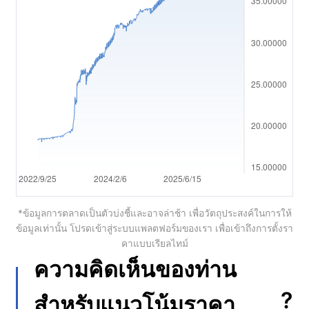
العربية
简体中文
繁體中文
한국어
ไทย
Tiếng việt
Bahasa Indonesia
*ข้อมูลการตลาดเป็นตัวบ่งชี้และอาจล่าช้า เพื่อวัตถุประสงค์ในการให้
ข้อมูลเท่านั้น โปรดเข้าสู่ระบบแพลตฟอร์มของเรา เพื่อเข้าถึงการตั้งรา
Bahasa Melayu
คาแบบเรียลไทม์
हिन्दी
ความคิดเห็นของท่าน
?
สำหรับแนวโน้มราคา