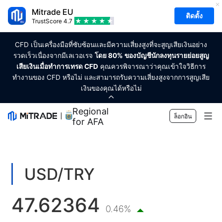
Mitrade EU
ติดตั้ง
TrustScore
4.7
CFD เป็นเครื่องมือที่ซับซ้อนและมีความเสี่ยงสูงที่จะสูญเสียเงินอย่าง
รวดเร็วเนื่องจากมีเลเวอเรจ
โดย 80% ของบัญชีนักลงทุนรายย่อยสูญ
เสียเงินเมื่อทำการเทรด CFD
คุณควรพิจารณาว่าคุณเข้าใจวิธีการ
ทำงานของ CFD หรือไม่ และสามารถรับความเสี่ยงสูงจากการสูญเสีย
เงินของคุณได้หรือไม่
Regional Sponsor
ล็อกอิน
for AFA
ตลาด
ฟอเร็กซ์
การเทรด
USD/TRY
สินค้าโภคภัณฑ์
แพลตฟอร์มของเรา
เครื่องมือทางการตลาด
47.62364
สกุลเงินคริปโต
การจัดการความเสี่ยง
ปฏิทินทางเศรษฐกิจ
0.46%
การศึกษา