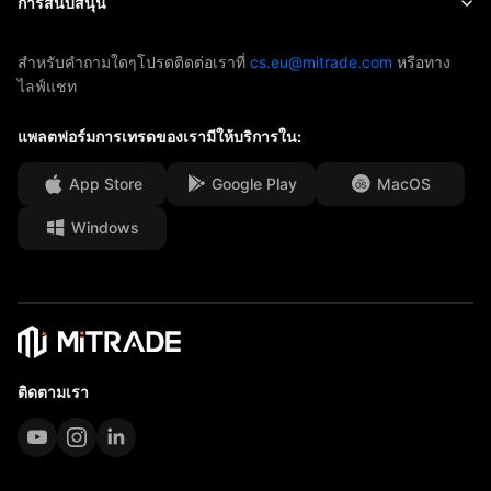
การสนับสนุน
ETF
การสนับสนุนของ AFA
ติดต่อเรา
สำหรับคำถามใดๆโปรดติดต่อเราที่
cs.eu@mitrade.com
หรือทาง
ไลฟ์แชท
รางวัลของเรา
ศูนย์ช่วยเหลือ
ศูนย์มีเดีย
แพลตฟอร์มการเทรดของเรามีให้บริการใน:
คำถามที่พบบ่อย
โอกาสในอาชีพ
App Store
Google Play
MacOS
Windows
เอกสารทางกฎหมาย
ติดตามเรา