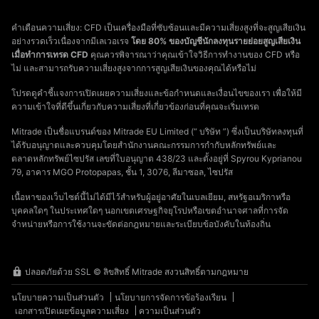
คำเตือนความเสี่ยง: CFD เป็นเครื่องมือที่ซับซ้อนและมีความเสี่ยงสูงที่จะสูญเสียเงิน
อย่างรวดเร็วเนื่องจากมีเลเวอเรจ
โดย 80% ของบัญชีนักลงทุนรายย่อยสูญเสียเงิน
เมื่อทำการเทรด CFD
คุณควรพิจารณาว่าคุณเข้าใจวิธีการทำงานของ CFD หรือ
ไม่ และสามารถรับความเสี่ยงสูงจากการสูญเสียเงินของคุณได้หรือไม่
โปรดดูคำชี้แจงการเปิดเผยความเสี่ยงและข้อกำหนดและเงื่อนไขของเรา เพื่อให้มี
ความเข้าใจที่ดีขึ้นเกี่ยวกับความเสี่ยงที่เกี่ยวข้องก่อนที่คุณจะเริ่มเทรด
Mitrade เป็นชื่อแบรนด์ของ Mitrade EU Limited (“ บริษัท ”) ซึ่งเป็นบริษัทลงทุนที่
ได้รับอนุญาตและควบคุมโดยสำนักงานคณะกรรมการกำกับหลักทรัพย์และ
ตลาดหลักทรัพย์ไซปรัส เลขที่ใบอนุญาต 438/23 และตั้งอยู่ที่ Spyrou Kyprianou
79, อาคาร MGO Protopapas, ชั้น 1, 3076, ลีมาซอล, ไซปรัส
เนื้อหาของเว็บไซต์นี้ไม่ได้มีไว้สำหรับผู้อยู่อาศัยในเบลเยียม, สหรัฐอเมริกาหรือ
บุคคลใดๆ ในประเทศใดๆ นอกเขตเศรษฐกิจยุโรปหรือเขตอำนาจศาลที่การจัด
จำหน่ายหรือการใช้งานจะขัดต่อกฎหมายและระเบียบข้อบังคับในท้องถิ่น
ปลอดภัยด้วย SSL © ลิขสิทธิ์ Mitrade สงวนสิทธิ์ตามกฎหมาย
นโยบายความเป็นส่วนตัว
นโยบายการจัดการข้อร้องเรียน
เอกสารเปิดเผยข้อมูลความเสี่ยง
ความเป็นส่วนตัว