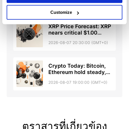
2026-08-07 21:43:57 (GMT+0)
stabilize after sell-off
Customize
XRP Price Forecast: XRP
nears critical $1.00
support
2026-08-07 20:30:00 (GMT+0)
Crypto Today: Bitcoin,
Ethereum hold steady,
XRP decline nears $1.00
2026-08-07 19:00:00 (GMT+0)
amid easing geopolitical
tensions
ตราสารที่เกี่ยวข้อง