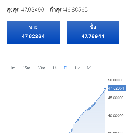
หุ้น
ค่าใช้จ่ายและค่าธรรมเนียม
ข่าวสาร
เริ่มต้น
บริษัท
สูงสุด
:
47.63496
ต่ำสุด
:
46.86565
ดัชนี
EBook
เกี่ยวกับ Mitrade
การสนับสนุน
ETF
ขาย
ซื้อ
การสนับสนุนของ AFA
ติดต่อเรา
TH
47.62364
47.76944
รางวัลของเรา
ศูนย์ช่วยเหลือ
English
ศูนย์มีเดีย
คำถามที่พบบ่อย
Deutsch
โอกาสในอาชีพ
Français
เอกสารทางกฎหมาย
Nederlands
Español
Italiano
Português
Polski