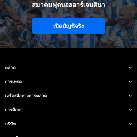
สมาคมฟุตบอลอาร์เจนตินา
เปิดบัญชีจริง
ตลาด
ฟอเร็กซ์
การเทรด
สินค้าโภคภัณฑ์
แพลตฟอร์มของเรา
เครื่องมือทางการตลาด
สกุลเงินคริปโต
การจัดการความเสี่ยง
ปฏิทินทางเศรษฐกิจ
การศึกษา
หุ้น
ค่าใช้จ่ายและค่าธรรมเนียม
ข่าวสาร
เริ่มต้น
บริษัท
ดัชนี
EBook
เกี่ยวกับ Mitrade