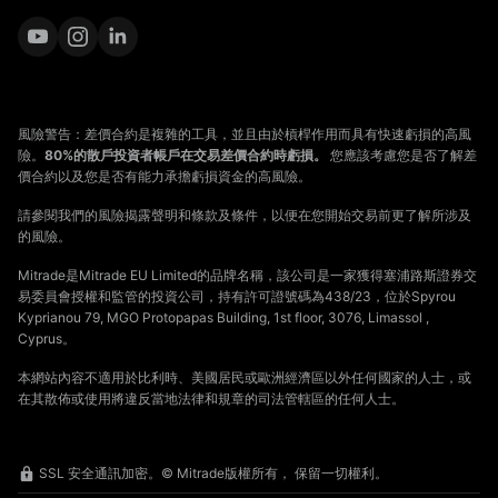
風險警告：差價合約是複雜的工具，並且由於槓桿作用而具有快速虧損的高風
險。
80%的散戶投資者帳戶在交易差價合約時虧損。
您應該考慮您是否了解差
價合約以及您是否有能力承擔虧損資金的高風險。
請參閱我們的風險揭露聲明和條款及條件，以便在您開始交易前更了解所涉及
的風險。
Mitrade是Mitrade EU Limited的品牌名稱，該公司是一家獲得塞浦路斯證券交
易委員會授權和監管的投資公司，持有許可證號碼為438/23，位於Spyrou
Kyprianou 79, MGO Protopapas Building, 1st floor, 3076, Limassol ,
Cyprus。
本網站內容不適用於比利時、美國居民或歐洲經濟區以外任何國家的人士，或
在其散佈或使用將違反當地法律和規章的司法管轄區的任何人士。
SSL 安全通訊加密。© Mitrade版權所有， 保留一切權利。