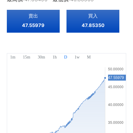
指數
EBook
關於Mitrade
客戶支援
ETF
賣出
買入
AFA 贊助商
聯絡我們
ZH
47.55979
47.85350
獎項及榮譽
幫助中心
English
媒體中心
常見問題
Deutsch
工作機會
Français
法律文件
Nederlands
Español
Italiano
Português
Polski