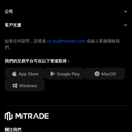
股票
成本和收費
即時新聞
快速入門
公司
指數
EBook
關於Mitrade
客戶支援
ETF
AFA 贊助商
聯絡我們
如有任何疑問，請透過
cs.eu@mitrade.com
或線上客服聯絡我
們。
獎項及榮譽
幫助中心
媒體中心
我們的交易平台可在以下管道取得：
常見問題
工作機會
App Store
Google Play
MacOS
法律文件
Windows
關注我們