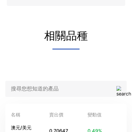
相關品種
名稱
賣出價
變動值
澳元/美元
0.70647
0.49
%