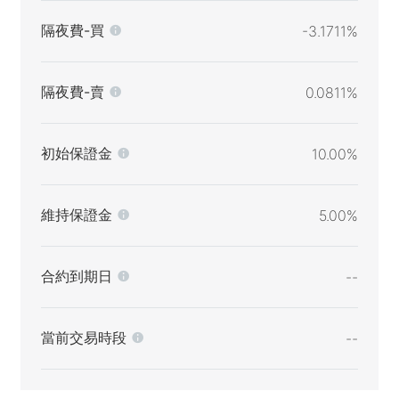
隔夜費-買
-3.1711%
隔夜費-賣
0.0811%
初始保證金
10.00%
維持保證金
5.00%
合約到期日
--
當前交易時段
--