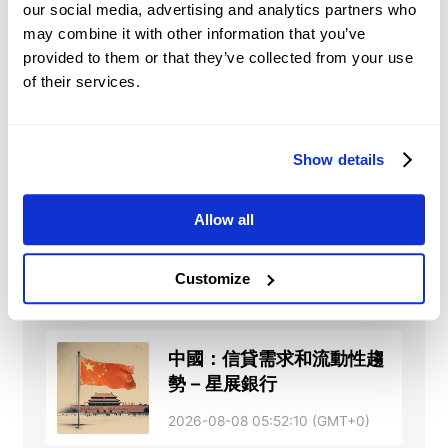
2026-08-09 09:31:30 (GMT+0)
our social media, advertising and analytics partners who
may combine it with other information that you’ve
provided to them or that they’ve collected from your use
China 七月 Consumer
of their services.
Price Index (MoM)
為-0.1%，低於預期0.2%
2026-08-09 09:31:30 (GMT+0)
Show details
China 七月 Consumer
Allow all
Price Index (YoY)為
0.5%，低於預期0.8%
Customize
2026-08-09 09:31:29 (GMT+0)
中國：信貸需求和流動性趨
勢 – 星展銀行
2026-08-08 05:52:10 (GMT+0)