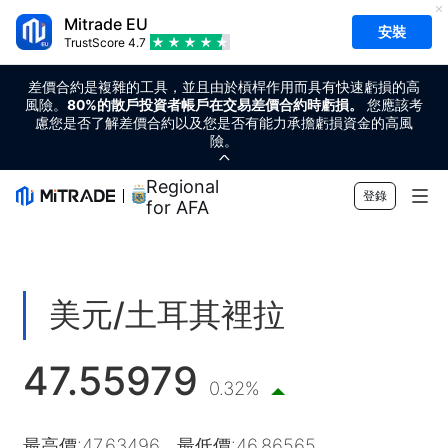
Mitrade EU
安裝
TrustScore
4.7
差價合約是複雜的工具，並且由於槓桿作用而具有快速虧損的高
風險。
80%的散戶投資者帳戶在交易差價合約時虧損。
您應該考
慮您是否了解差價合約以及您是否有能力承擔虧損資金的高風
險。
Regional Sponsor
登錄
for AFA
市場
外匯
交易
美元/土耳其裡拉
商品
交易平台
市場工具
47.55979
加密貨幣
風險管理
財經日曆
教育
0.32%
股票
成本和收費
即時新聞
快速入門
公司
最高價
:
47.63496
最低價
:
46.86565