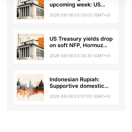
upcoming week: US
inflation takes center
2026-08-08 03:33:02 (GMT+0)
stage next week
US Treasury yields drop
on soft NFP, Hormuz
hopes ease Fed risks
2026-08-08 03:24:30 (GMT+0)
Indonesian Rupiah:
Supportive domestic
backdrop, capped gains
2026-08-08 03:07:00 (GMT+0)
– Commerzbank