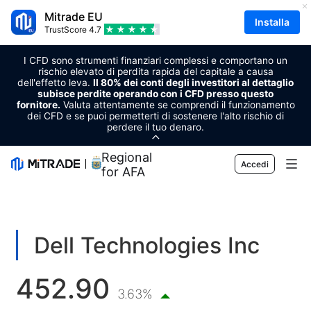
Mitrade EU
Installa
TrustScore
4.7
I CFD sono strumenti finanziari complessi e comportano un
rischio elevato di perdita rapida del capitale a causa
dell'effetto leva.
Il 80% dei conti degli investitori al dettaglio
subisce perdite operando con i CFD presso questo
fornitore.
Valuta attentamente se comprendi il funzionamento
dei CFD e se puoi permetterti di sostenere l'alto rischio di
perdere il tuo denaro.
Regional Sponsor
Accedi
for AFA
Mercato
Forex
Trading
Dell Technologies Inc
Materie prime
Piattaforma di trading
Strumenti di mercato
452.90
Criptovalute
Gestione del dispositivo
Calendario economico
3.63%
Formazione