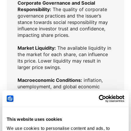
Corporate Governance and Social
Responsibility:
The quality of corporate
governance practices and the issuer’s
stance towards social responsibility may
influence investor trust and confidence,
impacting share prices.
Market Liquidity:
The available liquidity in
the market for each share, can influence
its price. Lower liquidity may result in
larger price swings.
Macroeconomic Conditions:
inflation,
unemployment, and global economic
trends, can impact investor confidence
and influence share prices.
Interest Rates:
Central bank policies and
changes in interest rates can affect the
This website uses cookies
attractiveness of shares compared to
We use cookies to personalise content and ads, to