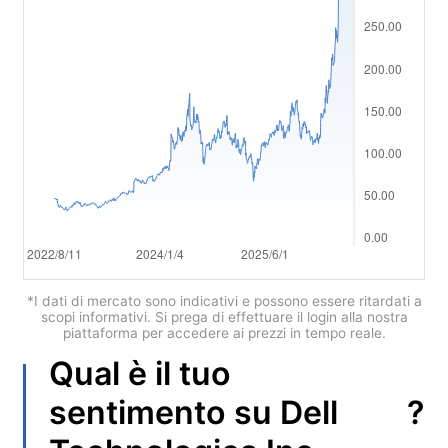
Polski
العربية
简体中文
繁體中文
한국어
ไทย
Tiếng việt
Bahasa Indonesia
*I dati di mercato sono indicativi e possono essere ritardati a
scopi informativi. Si prega di effettuare il login alla nostra
piattaforma per accedere ai prezzi in tempo reale.
Bahasa Melayu
Qual è il tuo
हिन्दी
?
sentimento su
Dell