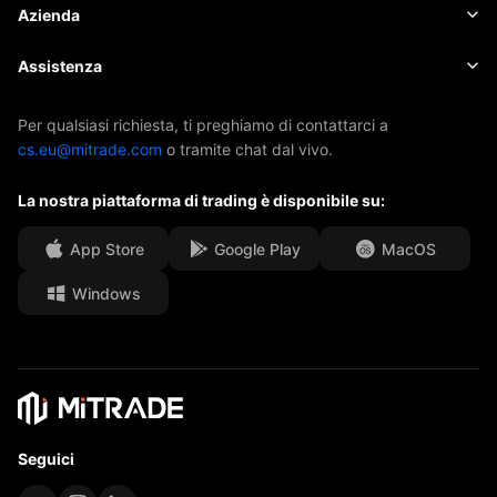
Costi e oneri
Notizie
Elementi fondamentali
Azienda
Indici
EBook
Informazioni su Mitrade
Assistenza
ETF
Sponsorizzazione AFA
Contattaci
Per qualsiasi richiesta, ti preghiamo di contattarci a
cs.eu@mitrade.com
o tramite chat dal vivo.
I nostri premi
Centro assistenza
La nostra piattaforma di trading è disponibile su:
Centro media
FAQ
Opportunità di carriera
App Store
Google Play
MacOS
Windows
Documenti legali
Seguici