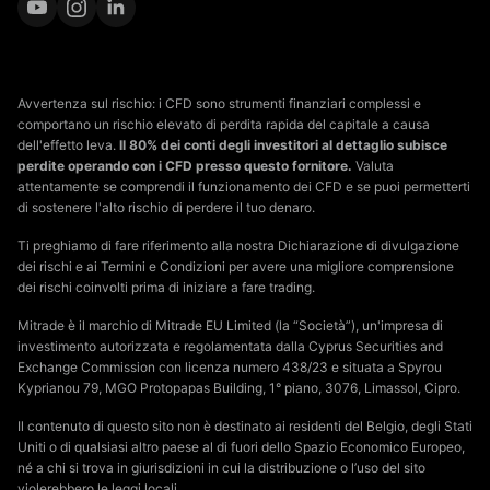
Avvertenza sul rischio: i CFD sono strumenti finanziari complessi e
comportano un rischio elevato di perdita rapida del capitale a causa
dell'effetto leva.
Il 80% dei conti degli investitori al dettaglio subisce
perdite operando con i CFD presso questo fornitore.
Valuta
attentamente se comprendi il funzionamento dei CFD e se puoi permetterti
di sostenere l'alto rischio di perdere il tuo denaro.
Ti preghiamo di fare riferimento alla nostra Dichiarazione di divulgazione
dei rischi e ai Termini e Condizioni per avere una migliore comprensione
dei rischi coinvolti prima di iniziare a fare trading.
Mitrade è il marchio di Mitrade EU Limited (la “Società”), un'impresa di
investimento autorizzata e regolamentata dalla Cyprus Securities and
Exchange Commission con licenza numero 438/23 e situata a Spyrou
Kyprianou 79, MGO Protopapas Building, 1° piano, 3076, Limassol, Cipro.
Il contenuto di questo sito non è destinato ai residenti del Belgio, degli Stati
Uniti o di qualsiasi altro paese al di fuori dello Spazio Economico Europeo,
né a chi si trova in giurisdizioni in cui la distribuzione o l’uso del sito
violerebbero le leggi locali.