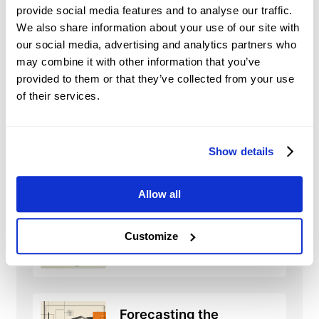
other asset classes.
provide social media features and to analyse our traffic.
We also share information about your use of our site with
Market Sentiment and
our social media, advertising and analytics partners who
Speculation:
traders’ perceptions and
may combine it with other information that you’ve
expectations and speculative trading may
significantly influence shares’ prices.
provided to them or that they’ve collected from your use
of their services.
Show details
DELL
Notizie
Allow all
Philippines: BSP policy
outlook shifts –
Customize
Standard Chartered
2026-08-08 03:42:00 (GMT+0)
Forecasting the