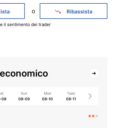
o
zista
Ribassista
e il sentimento dei trader
 economico
at
Sun
Mon
Tues
-08
08-09
08-10
08-11