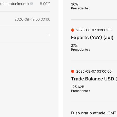
 di mantenimento
5.00%
36%
Precedente
：
2026-08-19 00:00:00
2026-08-07 03:00:00
--
Exports (YoY) (Jul)
27%
Precedente
：
2026-08-07 03:00:00
Trade Balance USD (
125.62B
Precedente
：
Fuso orario attuale: GMT