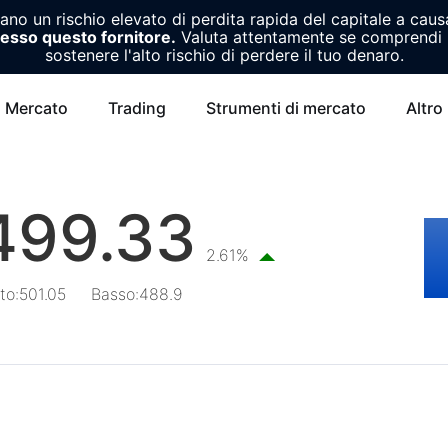
o un rischio elevato di perdita rapida del capitale a causa
resso questo fornitore.
Valuta attentamente se comprendi i
sostenere l'alto rischio di perdere il tuo denaro.
Mercato
Trading
Strumenti di mercato
Altro
499.33
2.61%
lto
:
501.05
Basso
:
488.9