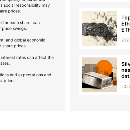
 social responsibility may
hare prices.
Top
et for each share, can
Eth
er price swings.
ETH
tow
nt, and global economic
2026
e share prices.
interest rates can affect the
asses.
Sil
nea
ptions and expectations and
dat
’ prices.
202