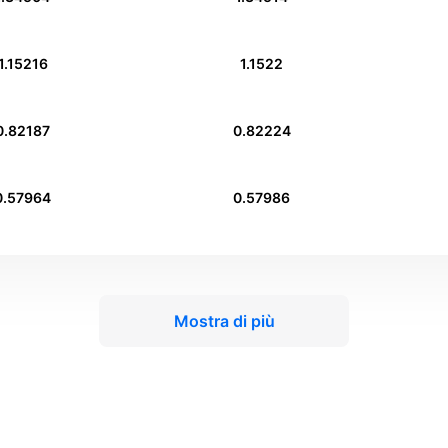
1.15216
1.1522
0.82187
0.82224
0.57964
0.57986
Mostra di più