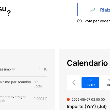
su
Rial
?
Vota per veder
Calendario
massimo
1 : 10
Fri
S
minimo per scambio
0.5
08-07
08
Lotto
mento overnight
0.0004%
2026-08-07 03:00:00
)
Imports (YoY) (Jul)