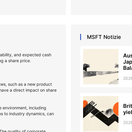
MSFT
Notizie
itability, and expected cash
Aus
ing a share price.
Jap
Bal
202
s, such as a new product
 have a direct impact on share
Bri
 environment, including
yie
ons to industry dynamics, can
202
he quality of corporate