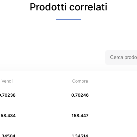
Prodotti correlati
Vendi
Compra
0.70238
0.70246
158.434
158.447
1.34504
1.34514