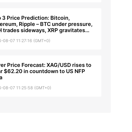
 3 Price Prediction: Bitcoin,
ereum, Ripple – BTC under pressure,
 trades sideways, XRP gravitates
ard $1
-08-07 11:27:16 (GMT+0)
ver Price Forecast: XAG/USD rises to
r $62.20 in countdown to US NFP
a
6-08-07 11:25:58 (GMT+0)