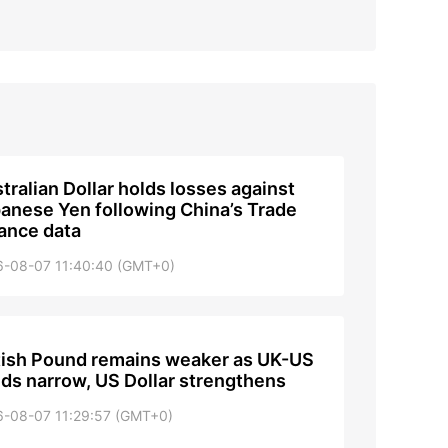
tralian Dollar holds losses against
anese Yen following China’s Trade
ance data
6-08-07 11:40:40 (GMT+0)
tish Pound remains weaker as UK-US
lds narrow, US Dollar strengthens
6-08-07 11:29:57 (GMT+0)