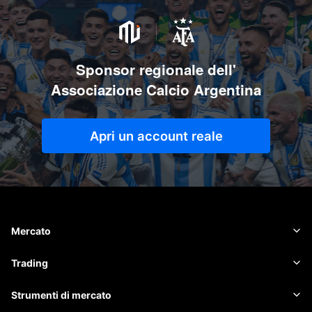
Sponsor regionale dell'
Associazione Calcio Argentina
Apri un account reale
Mercato
Forex
Trading
Materie prime
Piattaforma di trading
Strumenti di mercato