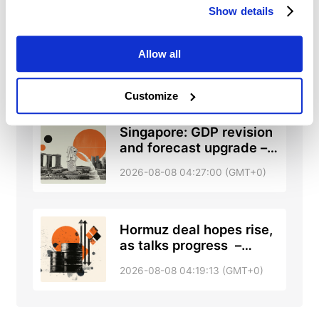
Show details
Chinese Yuan: Range
trade holds with bullish
Allow all
tone against US Dollar –
2026-08-08 05:12:00 (GMT+0)
UOB
Customize
Singapore: GDP revision
and forecast upgrade –
DBS
2026-08-08 04:27:00 (GMT+0)
Hormuz deal hopes rise,
as talks progress –
RTRS, ABC News
2026-08-08 04:19:13 (GMT+0)