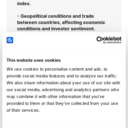
index.
-
Geopolitical conditions and trade
between countries
, affecting economic
conditions and investor sentiment.
-
Exchange rates
and trends in other
financial markets such as commodities,
forex, virtual currencies.
This website uses cookies
We use cookies to personalise content and ads, to
provide social media features and to analyse our traffic.
We also share information about your use of our site with
USDOLLAR-F
Notizie
our social media, advertising and analytics partners who
may combine it with other information that you’ve
China: Credit demand
provided to them or that they’ve collected from your use
and liquidity trends –
of their services.
DBS
2026-08-08 05:51:00 (GMT+0)