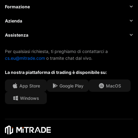
Criptovalute
Gestione del dispositivo
Calendario economico
Formazione
Azioni
Costi e oneri
Notizie
Elementi fondamentali
Azienda
Indici
EBook
Informazioni su Mitrade
Assistenza
ETF
Sponsorizzazione AFA
Contattaci
Per qualsiasi richiesta, ti preghiamo di contattarci a
cs.eu@mitrade.com
o tramite chat dal vivo.
I nostri premi
Centro assistenza
La nostra piattaforma di trading è disponibile su:
Centro media
FAQ
Opportunità di carriera
App Store
Google Play
MacOS
Windows
Documenti legali