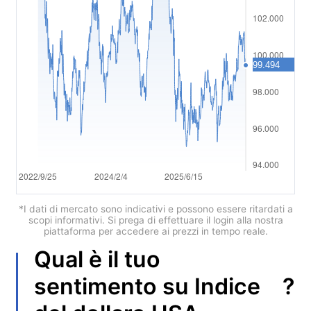
Polski
العربية
简体中文
繁體中文
한국어
ไทย
Tiếng việt
Bahasa Indonesia
*I dati di mercato sono indicativi e possono essere ritardati a
scopi informativi. Si prega di effettuare il login alla nostra
piattaforma per accedere ai prezzi in tempo reale.
Bahasa Melayu
Qual è il tuo
हिन्दी
?
sentimento su
Indice