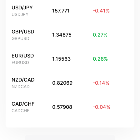
USD/JPY
157.771
-0.41
%
USDJPY
GBP/USD
1.34875
0.27
%
GBPUSD
EUR/USD
1.15563
0.28
%
EURUSD
NZD/CAD
0.82069
-0.14
%
NZDCAD
CAD/CHF
0.57908
-0.04
%
CADCHF