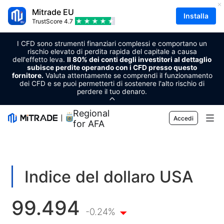
Mitrade EU
Installa
TrustScore
4.7
I CFD sono strumenti finanziari complessi e comportano un
rischio elevato di perdita rapida del capitale a causa
dell'effetto leva.
Il 80% dei conti degli investitori al dettaglio
subisce perdite operando con i CFD presso questo
fornitore.
Valuta attentamente se comprendi il funzionamento
dei CFD e se puoi permetterti di sostenere l'alto rischio di
perdere il tuo denaro.
Regional Sponsor
Accedi
for AFA
Mercato
Forex
Trading
Indice del dollaro USA
Materie prime
Piattaforma di trading
Strumenti di mercato
99.494
Criptovalute
Gestione del dispositivo
Calendario economico
-0.24%
Formazione