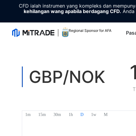
CFD ialah instrumen yang kompleks dan mempunyai
kehilangan wang apabila berdagang CFD.
Anda 
Regional Sponsor for AFA
Pas
GBP/NOK
T