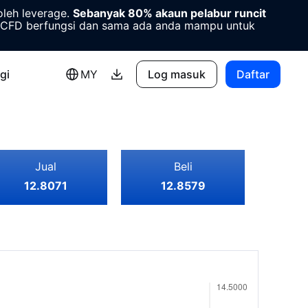
oleh leverage.
Sebanyak 80% akaun pelabur runcit
CFD berfungsi dan sama ada anda mampu untuk
gi
MY
Log masuk
Daftar
Jual
Beli
12.8071
12.8579