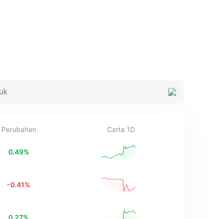
Perubahan
Carta 1D
0.49
%
-0.41
%
0.27
%