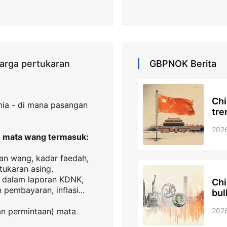
arga pertukaran
GBPNOK
Berita
Chi
nia - di mana pasangan
tre
202
 mata wang termasuk:
an wang, kadar faedah,
tukaran asing.
 dalam laporan KDNK,
Chi
pembayaran, inflasi...
bul
202
an permintaan) mata