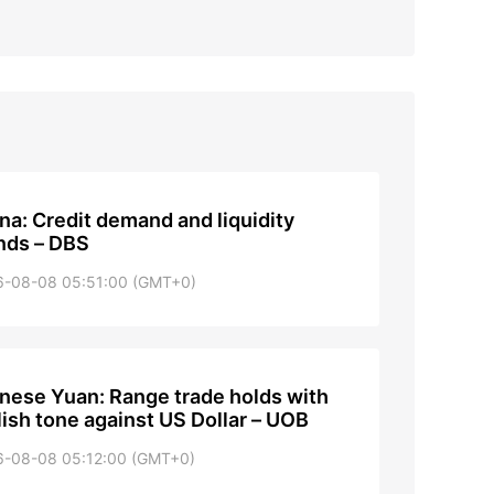
na: Credit demand and liquidity
nds – DBS
6-08-08 05:51:00 (GMT+0)
nese Yuan: Range trade holds with
lish tone against US Dollar – UOB
6-08-08 05:12:00 (GMT+0)