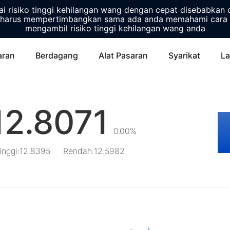
 risiko tinggi kehilangan wang dengan cepat disebabkan 
harus mempertimbangkan sama ada anda memahami cara 
mengambil risiko tinggi kehilangan wang anda
aran
Berdagang
Alat Pasaran
Syarikat
La
12.8071
0.00%
inggi
:
12.8395
Rendah
:
12.5982