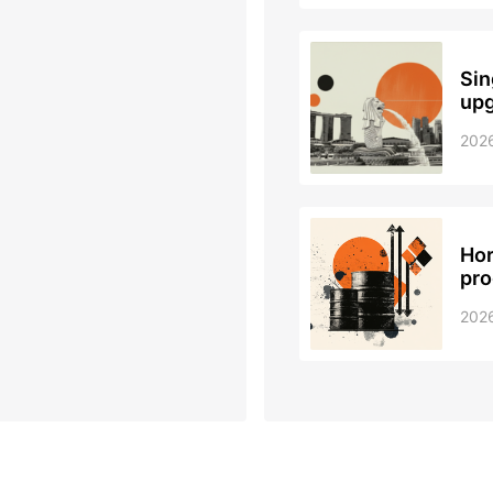
Sin
upg
202
Hor
pro
202