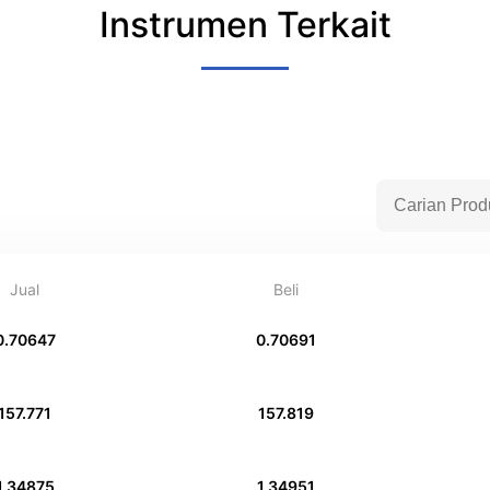
Instrumen Terkait
Jual
Beli
0.70647
0.70691
157.771
157.819
1.34875
1.34951