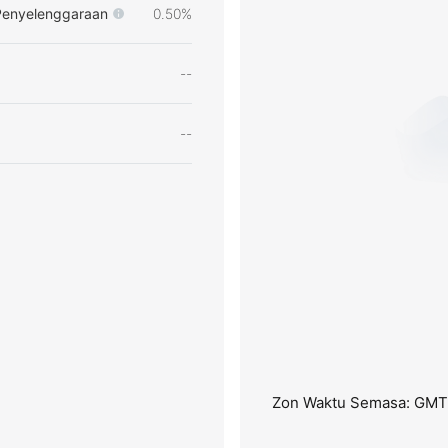
Penyelenggaraan
0.50%
--
--
Zon Waktu Semasa: GM