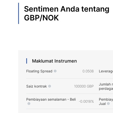
Sentimen Anda tentang
GBP/NOK
Maklumat Instrumen
Floating Spread
0.0508
Leverag
Jumlah 
Saiz kontrak
100000 GBP
perdag
Pembiayaan semalaman - Beli
Pembiay
-0.0018%
Jual