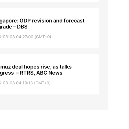
gapore: GDP revision and forecast
rade – DBS
6-08-08 04:27:00 (GMT+0)
muz deal hopes rise, as talks
gress – RTRS, ABC News
6-08-08 04:19:13 (GMT+0)