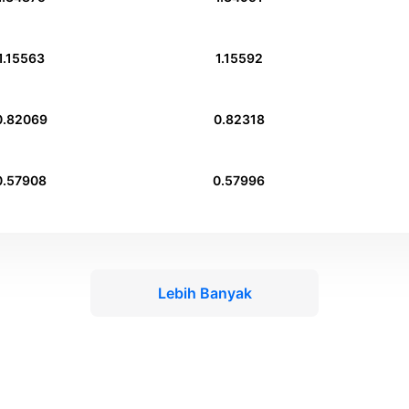
1.15563
1.15592
0.82069
0.82318
0.57908
0.57996
Lebih Banyak