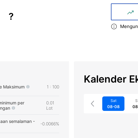
?
Mengund
Kalender E
e Maksimum
1 : 100
Sat
S
minimum per
0.01
08-08
08
angan
Lot
aan semalaman -
-0.0066%