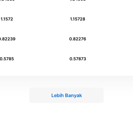
1.1572
1.15728
0.82239
0.82276
0.5785
0.57873
Lebih Banyak