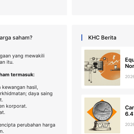
harga saham?
KHC
Berita
iagaan yang mewakili
Equ
n itu.
No
aham termasuk:
202
h kewangan hasil,
perkhidmatan; daya saing
t.
n korporat.
Can
at.
6.4
202
mencipta perubahan harga
m.