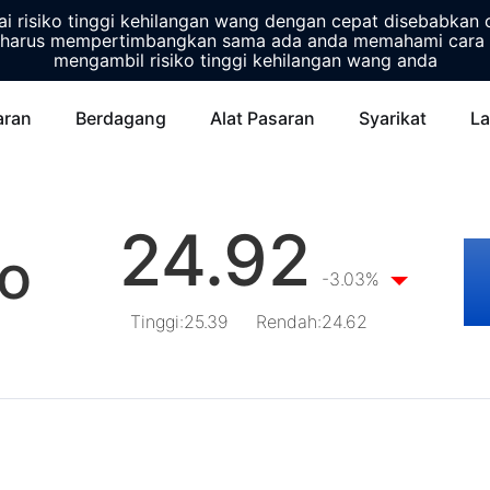
 risiko tinggi kehilangan wang dengan cepat disebabkan 
harus mempertimbangkan sama ada anda memahami cara 
mengambil risiko tinggi kehilangan wang anda
aran
Berdagang
Alat Pasaran
Syarikat
La
24.92
Co
-3.03%
Tinggi
:
25.39
Rendah
:
24.62