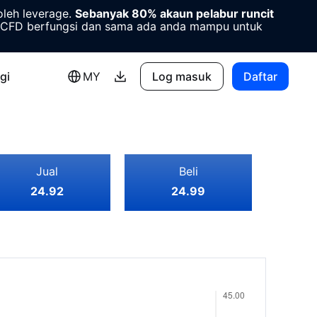
oleh leverage.
Sebanyak 80% akaun pelabur runcit
CFD berfungsi dan sama ada anda mampu untuk
gi
MY
Log masuk
Daftar
Jual
Beli
24.92
24.99