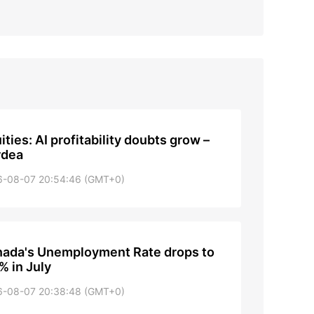
ities: AI profitability doubts grow –
rdea
6-08-07 20:54:46 (GMT+0)
ada's Unemployment Rate drops to
% in July
6-08-07 20:38:48 (GMT+0)