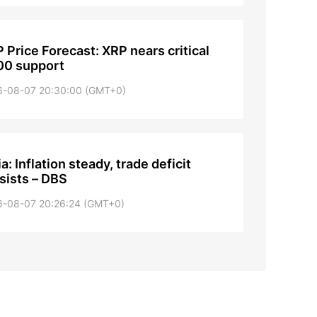
 Price Forecast: XRP nears critical
00 support
6-08-07 20:30:00 (GMT+0)
ia: Inflation steady, trade deficit
sists – DBS
6-08-07 20:26:24 (GMT+0)