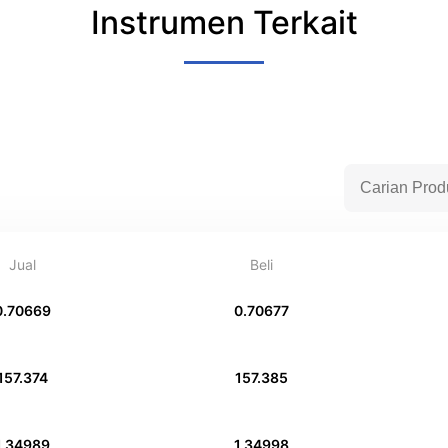
Instrumen Terkait
Jual
Beli
0.70669
0.70677
157.374
157.385
1.34989
1.34998