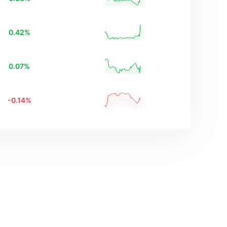
0.42
%
0.07
%
-0.14
%