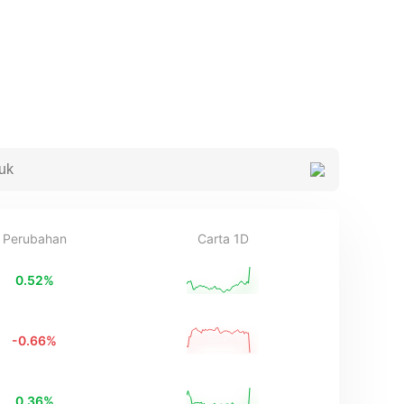
Perubahan
Carta 1D
0.52
%
-0.66
%
0.36
%