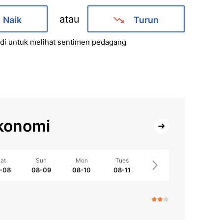
atau
Naik
Turun
i untuk melihat sentimen pedagang
konomi
at
Sun
Mon
Tues
-08
08-09
08-10
08-11