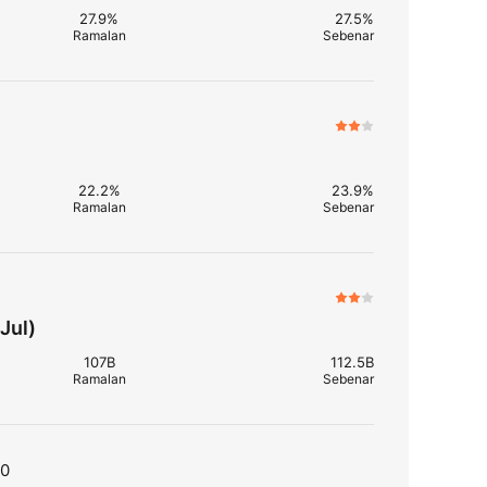
27.9%
27.5%
Ramalan
Sebenar
22.2%
23.9%
Ramalan
Sebenar
Jul)
107B
112.5B
Ramalan
Sebenar
T0