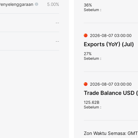
Penyelenggaraan
5.00%
36%
Sebelum
：
--
2026-08-07 03:00:00
--
Exports (YoY) (Jul)
27%
Sebelum
：
2026-08-07 03:00:00
Trade Balance USD (
125.62B
Sebelum
：
Zon Waktu Semasa: GM