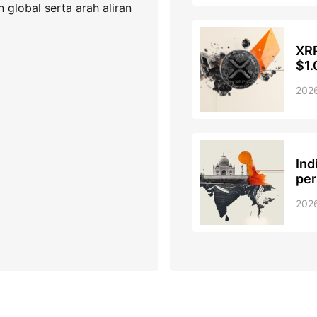
global serta arah aliran
XRP
$1.
202
Ind
per
202