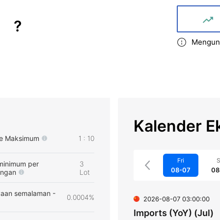
?
Mengund
Kalender E
e Maksimum
1 : 10
Fri
S
minimum per
3
08-07
08
angan
Lot
aan semalaman -
0.0004%
2026-08-07 03:00:00
Imports (YoY) (Jul)