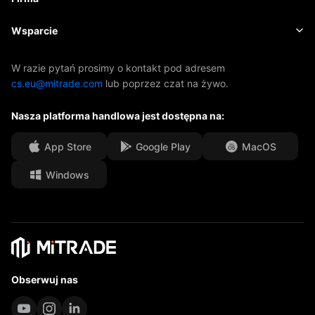
Indeksy
EBook
O firmie Mitrade
Wsparcie
ETF-y
Sponsoring AFA
Skontaktuj się z nami
W razie pytań prosimy o kontakt pod adresem
cs.eu@mitrade.com
lub poprzez czat na żywo.
Nasze nagrody
Centrum pomocy
Nasza platforma handlowa jest dostępna na:
Centrum medialne
Często zadawane pytania
Możliwości kariery
App Store
Google Play
MacOS
Windows
Dokumenty prawne
Obserwuj nas