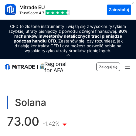
Mitrade EU
Zainstaluj
TrustScore
4.7
CFD to złożone instrumenty i wiążą się z wysokim ryzykiem
szybkiej utraty pieniędzy z powodu dźwigni finansowej.
80%
rachunków inwestorów detalicznych traci pieniądze
podczas handlu CFD.
Zastanów się, czy rozumiesz, jak
działają kontrakty CFD i czy możesz pozwolić sobie na
wysokie ryzyko utraty środków pieniężnych.
Regional Sponsor
Zaloguj się
for AFA
Rynki
Waluta
Handlowy
Solana
Towary
Platforma handlowa
Narzędzia rynkowe
73.00
Kryptowaluty
Zarządzanie ryzykiem
Kalendarz ekonomiczny
-1.42%
Edukacja
Akcje
Koszty i opłaty
Aktualności