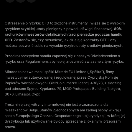
Ostrzeżenie o ryzyku: CFD to złożone instrumenty i wiążą się z wysokim
ryzykiem szybkiej utraty pieniędzy z powodu dźwigni finansowej.
80%
rachunków inwestorów detalicznych traci pieniądze podczas handlu
CFD.
Zastanów się, czy rozumiesz, jak działają kontrakty CFD i czy
możesz pozwolić sobie na wysokie ryzyko utraty środków pieniężnych.
Przed rozpoczęciem handlu zapoznaj się z naszym Oświadczeniem o
ryzyku oraz Regulaminem, aby lepiej zrozumieć związane z tym ryzyko.
Mitrade to nazwa marki spółki Mitrade EU Limited („Spółka”), firmy
inwestycyjnej autoryzowanej i regulowanej przez Cypryjską Komisję
Papierów Wartościowych i Giełd, o numerze licencji 438/23, z siedzibą
pod adresem Spyrou Kyprianou 79, MGO Protopapas Building, 1. piętro,
3076, Limassol, Cypr.
Treść niniejszej witryny internetowej nie jest przeznaczona dla
mieszkańców Belgii, Stanów Zjednoczonych ani żadnej osoby w kraju
spoza Europejskiego Obszaru Gospodarczego lub jurysdykcji, w której jej
dystrybucja lub użytkowanie byłoby sprzeczne z lokalnymi przepisami
prawa.