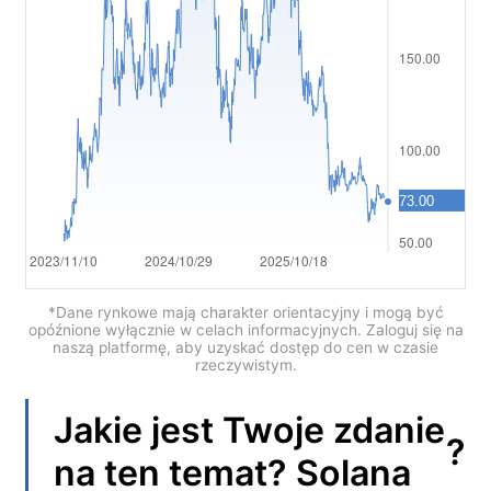
العربية
简体中文
繁體中文
한국어
ไทย
Tiếng việt
Bahasa Indonesia
*Dane rynkowe mają charakter orientacyjny i mogą być
opóźnione wyłącznie w celach informacyjnych. Zaloguj się na
naszą platformę, aby uzyskać dostęp do cen w czasie
Bahasa Melayu
rzeczywistym.
हिन्दी
Jakie jest Twoje zdanie
?
na ten temat?
Solana