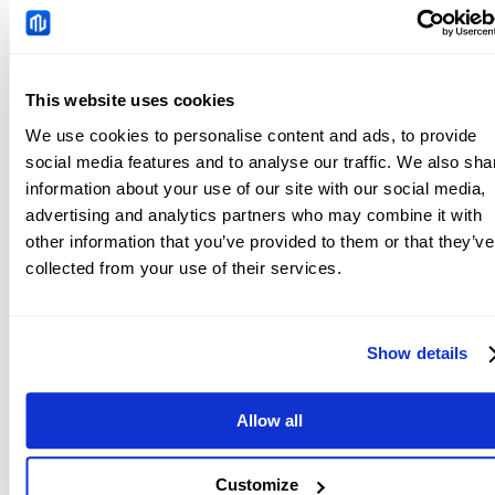
lifts the US Dollar
2026-08-06 22:19:11 (GMT+0)
This website uses cookies
Oil: Hormuz risk
We use cookies to personalise content and ads, to provide
repricing with fragile
social media features and to analyse our traffic. We also sha
support – BNY
information about your use of our site with our social media,
2026-08-06 22:05:20 (GMT+0)
advertising and analytics partners who may combine it with
other information that you’ve provided to them or that they’ve
collected from your use of their services.
Australian Dollar comes
under pressure as US
Dollar snaps two-day
2026-08-06 22:01:40 (GMT+0)
decline
Show details
Allow all
Customize