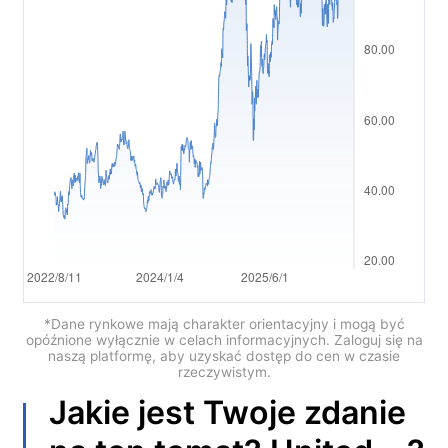
العربية
简体中文
繁體中文
한국어
ไทย
Tiếng việt
Bahasa Indonesia
Bahasa Melayu
*Dane rynkowe mają charakter orientacyjny i mogą być
opóźnione wyłącznie w celach informacyjnych. Zaloguj się na
naszą platformę, aby uzyskać dostęp do cen w czasie
हिन्दी
rzeczywistym.
Jakie jest Twoje zdanie