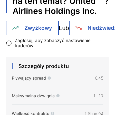
?
na ten temat?
United
Airlines Holdings Inc.
Lub
Zwyżkowy
Niedźwied
Zagłosuj, aby zobaczyć nastawienie
traderów
Szczegóły produktu
Pływający spread
0.45
Maksymalna dźwignia
1 : 10
Wielkość kontraktu
1 Share(s)