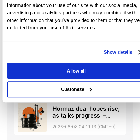
information about your use of our site with our social media,
advertising and analytics partners who may combine it with
other information that you’ve provided to them or that they’ve
Chinese Yuan: Range
collected from your use of their services.
trade holds with bullish
tone against US Dollar –
2026-08-08 05:12:00 (GMT+0)
UOB
Show details
Singapore: GDP revision
Allow all
and forecast upgrade –
DBS
2026-08-08 04:27:00 (GMT+0)
Customize
Hormuz deal hopes rise,
as talks progress –
RTRS, ABC News
2026-08-08 04:19:13 (GMT+0)