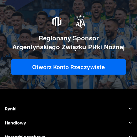
Regionany Sponsor
Argentyńskiego Związku Piłki Nożnej
Otwórz Konto Rzeczywiste
Rynki
Waluta
Handlowy
Towary
Platforma handlowa
Narzędzia rynkowe