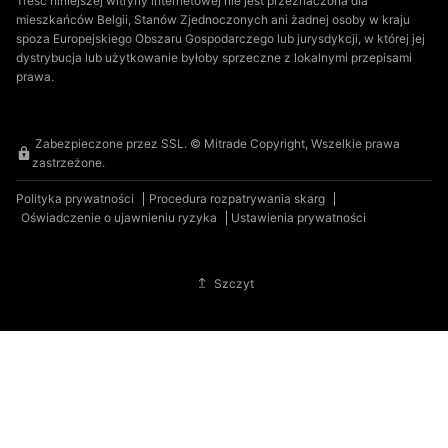
Treść niniejszej witryny internetowej nie jest przeznaczona dla
mieszkańców Belgii, Stanów Zjednoczonych ani żadnej osoby w kraju
spoza Europejskiego Obszaru Gospodarczego lub jurysdykcji, w której jej
dystrybucja lub użytkowanie byłoby sprzeczne z lokalnymi przepisami
prawa.
Zabezpieczone przez SSL. © Mitrade Copyright, Wszelkie prawa
zastrzeżone.
Polityka prywatności
Procedura rozpatrywania skarg
Oświadczenie o ujawnieniu ryzyka
Ustawienia prywatności
Szczyt