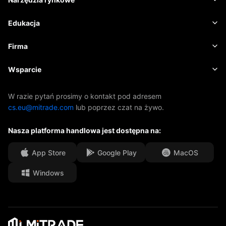
Kryptowaluty
Zarządzanie ryzykiem
Kalendarz ekonomiczny
Edukacja
Akcje
Koszty i opłaty
Aktualności
Podstawy
Firma
Indeksy
EBook
O firmie Mitrade
Wsparcie
ETF-y
Sponsoring AFA
Skontaktuj się z nami
W razie pytań prosimy o kontakt pod adresem
cs.eu@mitrade.com
lub poprzez czat na żywo.
Nasze nagrody
Centrum pomocy
Nasza platforma handlowa jest dostępna na:
Centrum medialne
Często zadawane pytania
Możliwości kariery
App Store
Google Play
MacOS
Windows
Dokumenty prawne