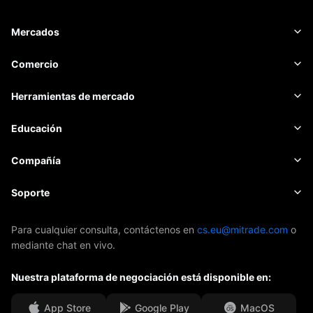
Mercados
Forex
Comercio
Materias primas
Plataforma de trading
Herramientas de mercado
CRIPTOMONEDAS
Gestión de riesgo
Calendario económico
Educación
Acciones
Costo y cargos
Noticias
Básica
Compañía
Índices
EBook
Sobre Mitrade
Soporte
ETFs
Patrocinio de AFA
Contacto
Para cualquier consulta, contáctenos en
cs.eu@mitrade.com
o
mediante chat en vivo.
Nuestros premios
Centro de ayuda
Nuestra plataforma de negociación está disponible en:
Centro de medios
F.A.Q.
Oportunidades de Carrera
App Store
Google Play
MacOS