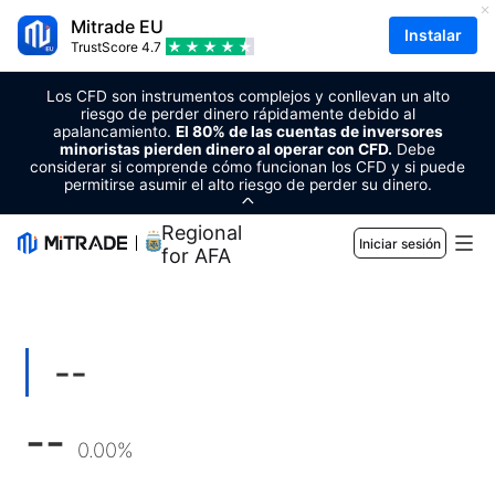
Mitrade EU
Instalar
TrustScore
4.7
Los CFD son instrumentos complejos y conllevan un alto
riesgo de perder dinero rápidamente debido al
apalancamiento.
El 80% de las cuentas de inversores
minoristas pierden dinero al operar con CFD.
Debe
considerar si comprende cómo funcionan los CFD y si puede
permitirse asumir el alto riesgo de perder su dinero.
Regional Sponsor
Iniciar sesión
for AFA
Mercados
Forex
Comercio
--
Materias primas
Plataforma de trading
Herramientas de mercado
--
CRIPTOMONEDAS
Gestión de riesgo
Calendario económico
0.00%
Educación
Acciones
Costo y cargos
Noticias