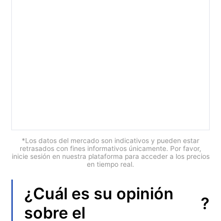
العربية
简体中文
繁體中文
한국어
ไทย
Tiếng việt
Bahasa Indonesia
*Los datos del mercado son indicativos y pueden estar
retrasados con fines informativos únicamente. Por favor,
inicie sesión en nuestra plataforma para acceder a los precios
Bahasa Melayu
en tiempo real.
हिन्दी
¿Cuál es su opinión
?
sobre el