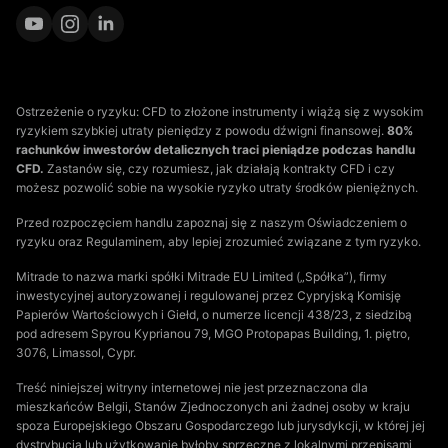
Ostrzeżenie o ryzyku: CFD to złożone instrumenty i wiążą się z wysokim
ryzykiem szybkiej utraty pieniędzy z powodu dźwigni finansowej.
80%
rachunków inwestorów detalicznych traci pieniądze podczas handlu
CFD.
Zastanów się, czy rozumiesz, jak działają kontrakty CFD i czy
możesz pozwolić sobie na wysokie ryzyko utraty środków pieniężnych.
Przed rozpoczęciem handlu zapoznaj się z naszym Oświadczeniem o
ryzyku oraz Regulaminem, aby lepiej zrozumieć związane z tym ryzyko.
Mitrade to nazwa marki spółki Mitrade EU Limited („Spółka”), firmy
inwestycyjnej autoryzowanej i regulowanej przez Cypryjską Komisję
Papierów Wartościowych i Giełd, o numerze licencji 438/23, z siedzibą
pod adresem Spyrou Kyprianou 79, MGO Protopapas Building, 1. piętro,
3076, Limassol, Cypr.
Treść niniejszej witryny internetowej nie jest przeznaczona dla
mieszkańców Belgii, Stanów Zjednoczonych ani żadnej osoby w kraju
spoza Europejskiego Obszaru Gospodarczego lub jurysdykcji, w której jej
dystrybucja lub użytkowanie byłoby sprzeczne z lokalnymi przepisami