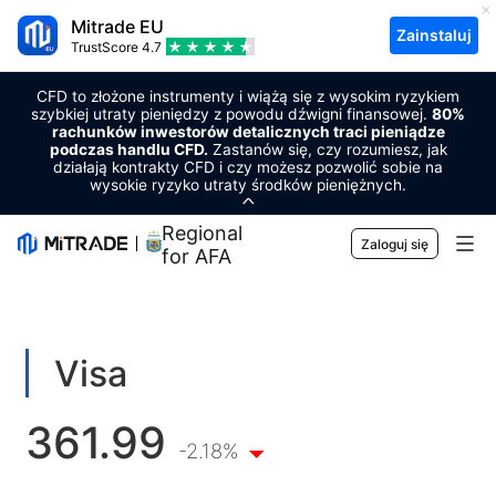
Mitrade EU
Zainstaluj
TrustScore
4.7
CFD to złożone instrumenty i wiążą się z wysokim ryzykiem
szybkiej utraty pieniędzy z powodu dźwigni finansowej.
80%
rachunków inwestorów detalicznych traci pieniądze
podczas handlu CFD.
Zastanów się, czy rozumiesz, jak
działają kontrakty CFD i czy możesz pozwolić sobie na
wysokie ryzyko utraty środków pieniężnych.
Regional Sponsor
Zaloguj się
for AFA
Rynki
Waluta
Handlowy
Visa
Towary
Platforma handlowa
Narzędzia rynkowe
361.99
Kryptowaluty
Zarządzanie ryzykiem
Kalendarz ekonomiczny
-2.18%
Edukacja
Akcje
Koszty i opłaty
Aktualności