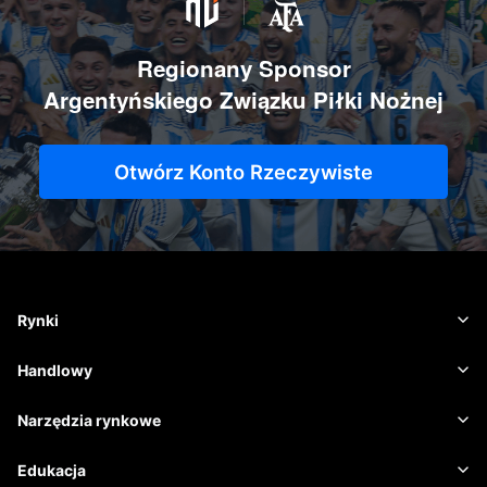
Regionany Sponsor
Argentyńskiego Związku Piłki Nożnej
Otwórz Konto Rzeczywiste
Rynki
Waluta
Handlowy
Towary
Platforma handlowa
Narzędzia rynkowe
Kryptowaluty
Zarządzanie ryzykiem
Kalendarz ekonomiczny
Edukacja