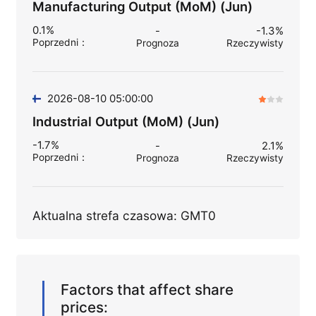
Manufacturing Output (MoM) (Jun)
0.1%
-
-1.3%
Poprzedni
：
Prognoza
Rzeczywisty
2026-08-10 05:00:00
Industrial Output (MoM) (Jun)
-1.7%
-
2.1%
Poprzedni
：
Prognoza
Rzeczywisty
Aktualna strefa czasowa: GMT0
Factors that affect share
prices: