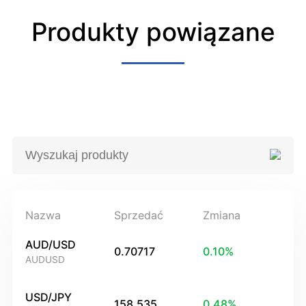
Produkty powiązane
Nazwa
Sprzedać
Zmiana
AUD/USD
0.70717
0.10
%
AUDUSD
USD/JPY
158.535
0.48
%