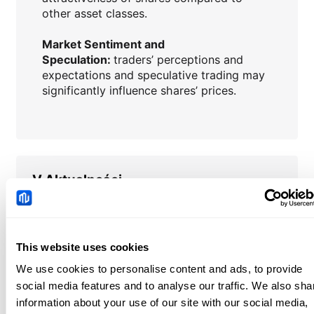
other asset classes.
Market Sentiment and
Speculation:
traders’ perceptions and
expectations and speculative trading may
significantly influence shares’ prices.
V
Aktualności
Australian Dollar: RBA
set to hold amid inflation
This website uses cookies
risks - BNY
2026-08-10 16:17:14 (GMT+0)
We use cookies to personalise content and ads, to provide
social media features and to analyse our traffic. We also sha
information about your use of our site with our social media,