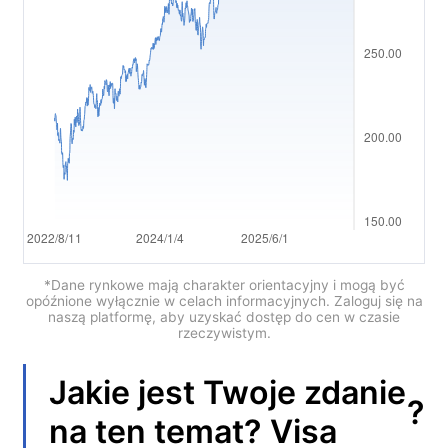
العربية
简体中文
繁體中文
한국어
ไทย
Tiếng việt
Bahasa Indonesia
*Dane rynkowe mają charakter orientacyjny i mogą być
opóźnione wyłącznie w celach informacyjnych. Zaloguj się na
naszą platformę, aby uzyskać dostęp do cen w czasie
Bahasa Melayu
rzeczywistym.
हिन्दी
Jakie jest Twoje zdanie
?
na ten temat?
Visa