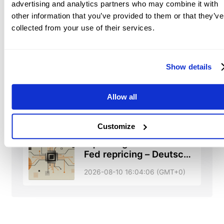
Silver Price Forecasts:
advertising and analytics partners who may combine it with
XAG/USD confirms a
other information that you’ve provided to them or that they’ve
bullish H&S targeting
collected from your use of their services.
2026-08-10 16:11:13 (GMT+0)
$67.17
Show details
British Pound rallies to
over one-week high as
fiscal woes and rate gap
Allow all
2026-08-10 16:08:27 (GMT+0)
hammer Yen
Customize
Equities gain on Oil and
Fed repricing – Deutsche
Bank
2026-08-10 16:04:06 (GMT+0)