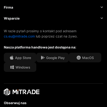
Akcje
Koszty i opłaty
Aktualności
Podstawy
Firma
Indeksy
EBook
O firmie Mitrade
Wsparcie
ETF-y
Sponsoring AFA
Skontaktuj się z nami
W razie pytań prosimy o kontakt pod adresem
cs.eu@mitrade.com
lub poprzez czat na żywo.
Nasze nagrody
Centrum pomocy
Nasza platforma handlowa jest dostępna na:
Centrum medialne
Często zadawane pytania
Możliwości kariery
App Store
Google Play
MacOS
Windows
Dokumenty prawne
Obserwuj nas