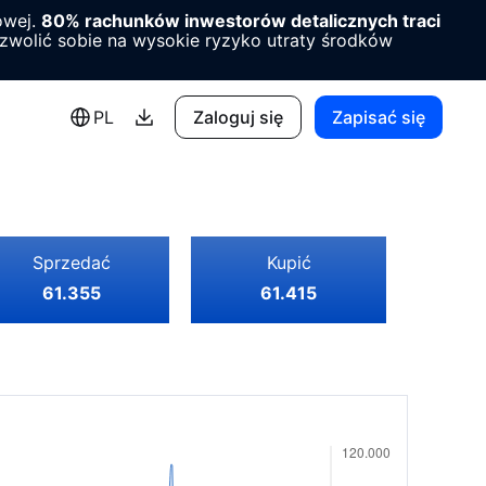
owej.
80% rachunków inwestorów detalicznych traci
ozwolić sobie na wysokie ryzyko utraty środków
PL
Zaloguj się
Zapisać się
Sprzedać
Kupić
61.355
61.415