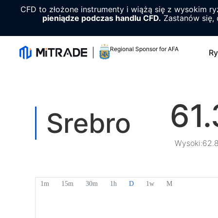
CFD to złożone instrumenty i wiążą się z wysokim r
pieniądze podczas handlu CFD.
Zastanów się, 
Regional Sponsor for AFA
Ry
61
Srebro
Wysoki
:
62.