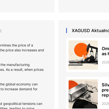
:
XAGUSD
Aktualn
ermines the price of a
Oma
he price also increases and
as 
202
 the manufacturing
s. As a result, when prices
 the global economy can
Sil
 to increase demand for
pre
rep
and geopolitical tensions can
202
ties, leading to price