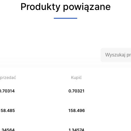
Produkty powiązane
przedać
Kupić
0.70314
0.70321
158.485
158.496
1.34564
1.34574