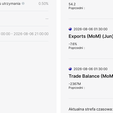
s utrzymania
0.50%
54.2
Poprzedni
：
--
2026-08-06 01:30:00
00:00 - 2026-08-06 21:00:00
Exports (MoM) (Jun
-7.6%
Poprzedni
：
2026-08-06 01:30:00
Trade Balance (MoM
-2367M
Poprzedni
：
Aktualna strefa czasow