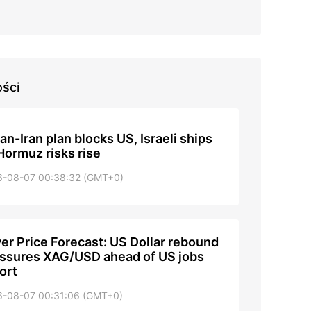
ości
n-Iran plan blocks US, Israeli ships
Hormuz risks rise
6-08-07 00:38:32 (GMT+0)
ver Price Forecast: US Dollar rebound
ssures XAG/USD ahead of US jobs
ort
6-08-07 00:31:06 (GMT+0)