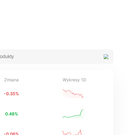
Zmiana
Wykresy 1D
-0.35
%
0.48
%
-0.06
%