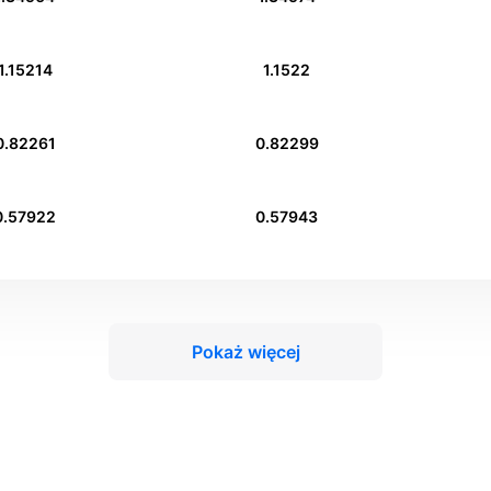
1.15214
1.1522
0.82261
0.82299
0.57922
0.57943
Pokaż więcej