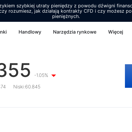
yzykiem szybkiej utraty pieniędzy z powodu dźwigni finans
czy rozumiesz, jak działają kontrakty CFD i czy możesz p
pieniężnych.
nki
Handlowy
Narzędzia rynkowe
Więcej
.355
-1.05%
874
Niski
:
60.845