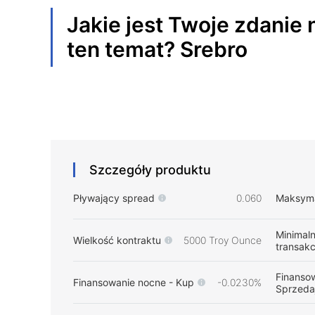
Jakie jest Twoje zdanie 
ten temat?
Srebro
Szczegóły produktu
Pływający spread
0.060
Maksyma
Minimal
Wielkość kontraktu
5000 Troy Ounce
transakc
Finanso
Finansowanie nocne - Kup
-0.0230%
Sprzeda