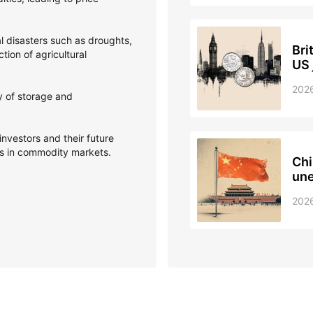
l disasters such as droughts,
Bri
ction of agricultural
US 
202
y of storage and
investors and their future
ts in commodity markets.
Chi
une
202