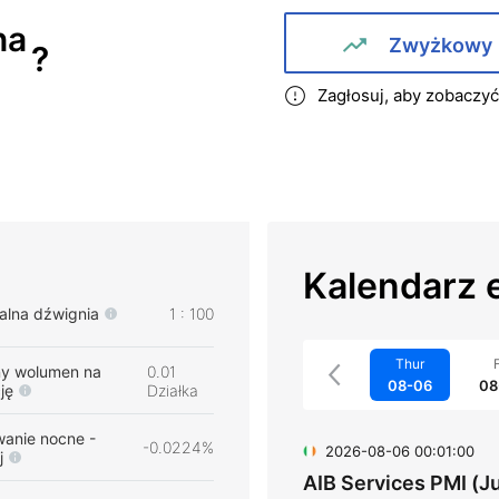
na
Zwyżkowy
?
Zagłosuj, aby zobaczy
Kalendarz 
lna dźwignia
1 : 100
Thur
F
ny wolumen na
0.01
08-06
08
ję
Działka
wanie nocne -
-0.0224%
2026-08-06 00:01:00
j
AIB Services PMI (Ju