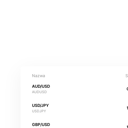
Nazwa
S
AUD/USD
AUDUSD
USD/JPY
USDJPY
GBP/USD