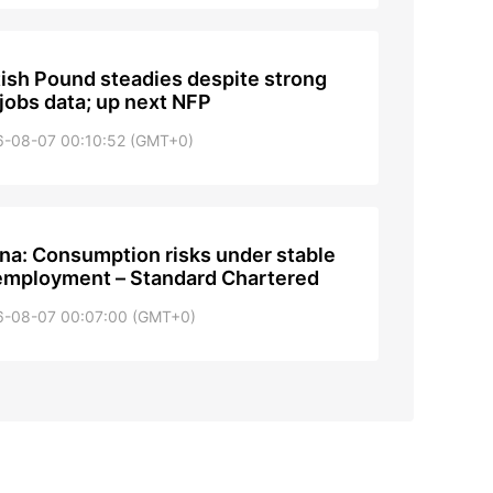
tish Pound steadies despite strong
jobs data; up next NFP
6-08-07 00:10:52 (GMT+0)
na: Consumption risks under stable
mployment – Standard Chartered
6-08-07 00:07:00 (GMT+0)