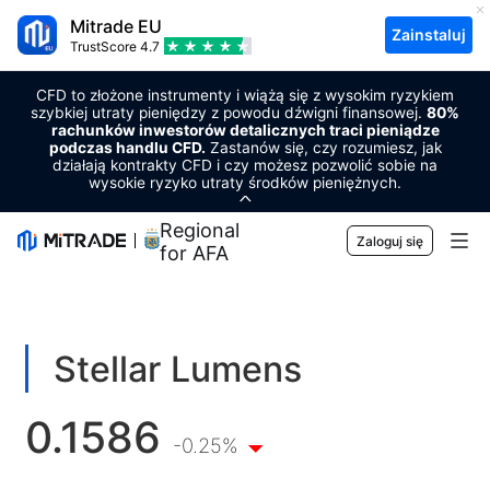
Mitrade EU
Zainstaluj
TrustScore
4.7
CFD to złożone instrumenty i wiążą się z wysokim ryzykiem
szybkiej utraty pieniędzy z powodu dźwigni finansowej.
80%
rachunków inwestorów detalicznych traci pieniądze
podczas handlu CFD.
Zastanów się, czy rozumiesz, jak
działają kontrakty CFD i czy możesz pozwolić sobie na
wysokie ryzyko utraty środków pieniężnych.
Regional Sponsor
Zaloguj się
for AFA
Rynki
Waluta
Handlowy
Stellar Lumens
Towary
Platforma handlowa
Narzędzia rynkowe
0.1586
Kryptowaluty
Zarządzanie ryzykiem
Kalendarz ekonomiczny
-0.25%
Edukacja
Akcje
Koszty i opłaty
Aktualności