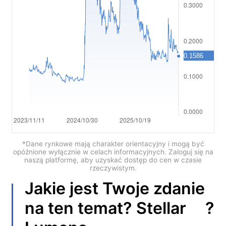
العربية
简体中文
繁體中文
한국어
ไทย
Tiếng việt
Bahasa Indonesia
*Dane rynkowe mają charakter orientacyjny i mogą być
opóźnione wyłącznie w celach informacyjnych. Zaloguj się na
naszą platformę, aby uzyskać dostęp do cen w czasie
Bahasa Melayu
rzeczywistym.
Jakie jest Twoje zdanie
हिन्दी
?
na ten temat?
Stellar