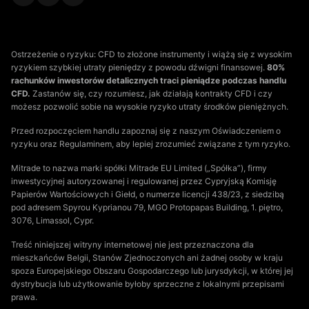
Ostrzeżenie o ryzyku: CFD to złożone instrumenty i wiążą się z wysokim
ryzykiem szybkiej utraty pieniędzy z powodu dźwigni finansowej.
80%
rachunków inwestorów detalicznych traci pieniądze podczas handlu
CFD.
Zastanów się, czy rozumiesz, jak działają kontrakty CFD i czy
możesz pozwolić sobie na wysokie ryzyko utraty środków pieniężnych.
Przed rozpoczęciem handlu zapoznaj się z naszym Oświadczeniem o
ryzyku oraz Regulaminem, aby lepiej zrozumieć związane z tym ryzyko.
Mitrade to nazwa marki spółki Mitrade EU Limited („Spółka”), firmy
inwestycyjnej autoryzowanej i regulowanej przez Cypryjską Komisję
Papierów Wartościowych i Giełd, o numerze licencji 438/23, z siedzibą
pod adresem Spyrou Kyprianou 79, MGO Protopapas Building, 1. piętro,
3076, Limassol, Cypr.
Treść niniejszej witryny internetowej nie jest przeznaczona dla
mieszkańców Belgii, Stanów Zjednoczonych ani żadnej osoby w kraju
spoza Europejskiego Obszaru Gospodarczego lub jurysdykcji, w której jej
dystrybucja lub użytkowanie byłoby sprzeczne z lokalnymi przepisami
prawa.