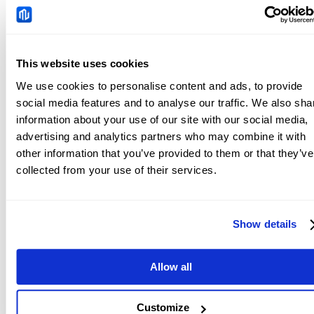
jobs double surprise
2026-08-07 22:54:45 (GMT+0)
This website uses cookies
United States Dollar
We use cookies to personalise content and ads, to provide
Index tumbles as NFP
social media features and to analyse our traffic. We also sha
shock trims Fed hike
information about your use of our site with our social media,
2026-08-07 22:51:00 (GMT+0)
bets
advertising and analytics partners who may combine it with
other information that you’ve provided to them or that they’ve
collected from your use of their services.
Brent: Volatile path as
Hormuz risk lingers –
Commerzbank
2026-08-07 22:50:11 (GMT+0)
Show details
Allow all
Customize