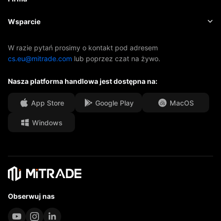
Indeksy
EBook
O firmie Mitrade
Wsparcie
ETF-y
Sponsoring AFA
Skontaktuj się z nami
W razie pytań prosimy o kontakt pod adresem
cs.eu@mitrade.com
lub poprzez czat na żywo.
Nasze nagrody
Centrum pomocy
Nasza platforma handlowa jest dostępna na:
Centrum medialne
Często zadawane pytania
Możliwości kariery
App Store
Google Play
MacOS
Windows
Dokumenty prawne
Obserwuj nas