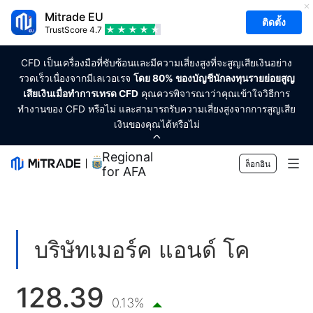
Mitrade EU
ติดตั้ง
TrustScore
4.7
CFD เป็นเครื่องมือที่ซับซ้อนและมีความเสี่ยงสูงที่จะสูญเสียเงินอย่าง
รวดเร็วเนื่องจากมีเลเวอเรจ
โดย 80% ของบัญชีนักลงทุนรายย่อยสูญ
เสียเงินเมื่อทำการเทรด CFD
คุณควรพิจารณาว่าคุณเข้าใจวิธีการ
ทำงานของ CFD หรือไม่ และสามารถรับความเสี่ยงสูงจากการสูญเสีย
เงินของคุณได้หรือไม่
Regional Sponsor
ล็อกอิน
for AFA
ตลาด
ฟอเร็กซ์
การเทรด
บริษัทเมอร์ค แอนด์ โค
สินค้าโภคภัณฑ์
แพลตฟอร์มของเรา
เครื่องมือทางการตลาด
สกุลเงินคริปโต
128.39
การจัดการความเสี่ยง
ปฏิทินทางเศรษฐกิจ
การศึกษา
0.13%