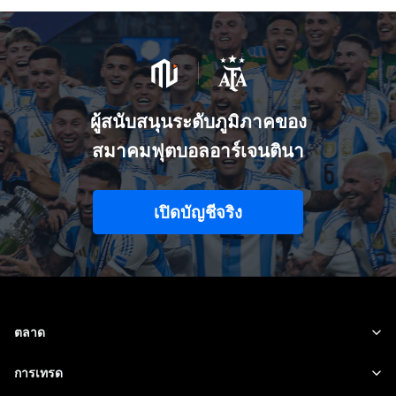
ผู้สนับสนุนระดับภูมิภาคของ
สมาคมฟุตบอลอาร์เจนตินา
เปิดบัญชีจริง
ตลาด
ฟอเร็กซ์
การเทรด