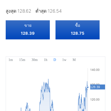
หุ้น
ค่าใช้จ่ายและค่าธรรมเนียม
ข่าวสาร
เริ่มต้น
บริษัท
สูงสุด
:
128.62
ต่ำสุด
:
126.54
ดัชนี
EBook
เกี่ยวกับ Mitrade
การสนับสนุน
ETF
ขาย
ซื้อ
การสนับสนุนของ AFA
ติดต่อเรา
TH
128.39
128.75
รางวัลของเรา
ศูนย์ช่วยเหลือ
English
ศูนย์มีเดีย
คำถามที่พบบ่อย
Deutsch
โอกาสในอาชีพ
Français
เอกสารทางกฎหมาย
Nederlands
Español
Italiano
Português
Polski