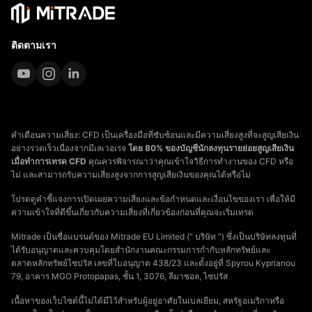
ติดตามเรา
คำเตือนความเสี่ยง: CFD เป็นเครื่องมือที่ซับซ้อนและมีความเสี่ยงสูงที่จะสูญเสียเงิน
อย่างรวดเร็วเนื่องจากมีเลเวอเรจ
โดย 80% ของบัญชีนักลงทุนรายย่อยสูญเสียเงิน
เมื่อทำการเทรด CFD
คุณควรพิจารณาว่าคุณเข้าใจวิธีการทำงานของ CFD หรือ
ไม่ และสามารถรับความเสี่ยงสูงจากการสูญเสียเงินของคุณได้หรือไม่
โปรดดูคำชี้แจงการเปิดเผยความเสี่ยงและข้อกำหนดและเงื่อนไขของเรา เพื่อให้มี
ความเข้าใจที่ดีขึ้นเกี่ยวกับความเสี่ยงที่เกี่ยวข้องก่อนที่คุณจะเริ่มเทรด
Mitrade เป็นชื่อแบรนด์ของ Mitrade EU Limited (“ บริษัท ”) ซึ่งเป็นบริษัทลงทุนที่
ได้รับอนุญาตและควบคุมโดยสำนักงานคณะกรรมการกำกับหลักทรัพย์และ
ตลาดหลักทรัพย์ไซปรัส เลขที่ใบอนุญาต 438/23 และตั้งอยู่ที่ Spyrou Kyprianou
79, อาคาร MGO Protopapas, ชั้น 1, 3076, ลีมาซอล, ไซปรัส
เนื้อหาของเว็บไซต์นี้ไม่ได้มีไว้สำหรับผู้อยู่อาศัยในเบลเยียม, สหรัฐอเมริกาหรือ