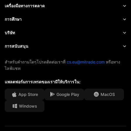
สินค้าโภคภัณฑ์
แพลตฟอร์มของเรา
เครื่องมือทางการตลาด
สกุลเงินคริปโต
การจัดการความเสี่ยง
ปฏิทินทางเศรษฐกิจ
การศึกษา
หุ้น
ค่าใช้จ่ายและค่าธรรมเนียม
ข่าวสาร
เริ่มต้น
บริษัท
ดัชนี
EBook
เกี่ยวกับ Mitrade
การสนับสนุน
ETF
การสนับสนุนของ AFA
ติดต่อเรา
สำหรับคำถามใดๆโปรดติดต่อเราที่
cs.eu@mitrade.com
หรือทาง
ไลฟ์แชท
รางวัลของเรา
ศูนย์ช่วยเหลือ
ศูนย์มีเดีย
แพลตฟอร์มการเทรดของเรามีให้บริการใน:
คำถามที่พบบ่อย
โอกาสในอาชีพ
App Store
Google Play
MacOS
Windows
เอกสารทางกฎหมาย