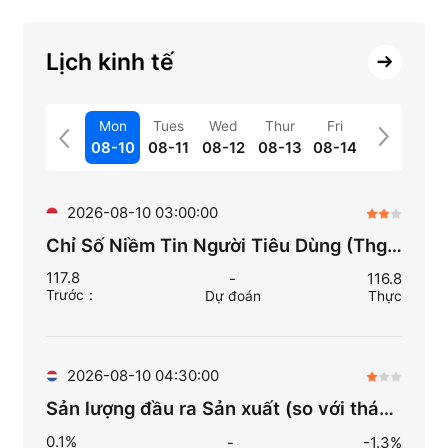
Lịch kinh tế
Mon
Tues
Wed
Thur
Fri
08-10
08-11
08-12
08-13
08-14
2026-08-10 03:00:00
Chỉ Số Niềm Tin Người Tiêu Dùng (Thg 7)
117.8
-
116.8
Trước
：
Dự đoán
Thực
2026-08-10 04:30:00
Sản lượng đầu ra Sản xuất (so với tháng trước) (Thg 6)
0.1%
-
-1.3%