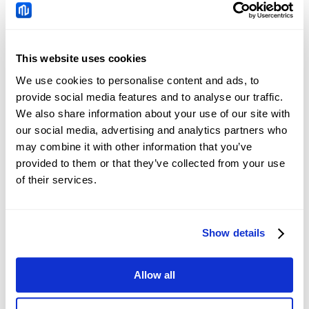
EURCHF
Tin tức
This website uses cookies
Đồng Rupee Ấn Độ giảm
We use cookies to personalise content and ads, to
khi giá dầu tiếp tục phục
provide social media features and to analyse our traffic.
hồi, đà giảm dường như
2026-08-10 13:25:09 (GMT+0)
We also share information about your use of our site with
bị hạn chế
our social media, advertising and analytics partners who
may combine it with other information that you’ve
provided to them or that they’ve collected from your use
Dự báo giá WTI: Phe đầu
of their services.
cơ giá lên đang chờ đợi
đà tăng bền vững vượt
2026-08-10 13:13:46 (GMT+0)
mốc 78,00$ trong bối
cảnh lo ngại về nguồn
Show details
cung
Đồng Rupiah Indonesia
Allow all
chật vật khi niềm tin
người tiêu dùng giảm
2026-08-10 13:03:47 (GMT+0)
xuống mức yếu nhất kể