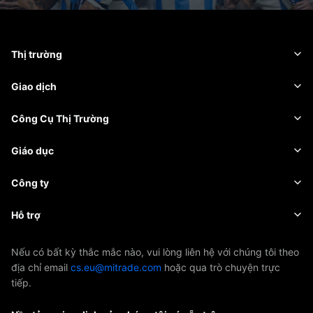
Thị trường
Ngoại hối
Giao dịch
Hàng hóa
Nền tảng giao dịch
Công Cụ Thị Trường
Tiền điện tử
Quản lý rủi ro
Lịch kinh tế
Giáo dục
Chứng khoán
Chi phí và Các Khoản Phí
Tin tức
Kiến thức cơ bản
Công ty
Chỉ số
EBook
Giới thiệu về Mitrade
Hỗ trợ
ETF
Tài trợ AFA
Liên hệ chúng tôi
Nếu có bất kỳ thắc mắc nào, vui lòng liên hệ với chúng tôi theo
địa chỉ email
cs.eu@mitrade.com
hoặc qua trò chuyện trực
Giải thưởng & Chứng nhận
Trung tâm Hỗ trợ
tiếp.
Trung tâm Truyền thông
Câu hỏi thường gặp