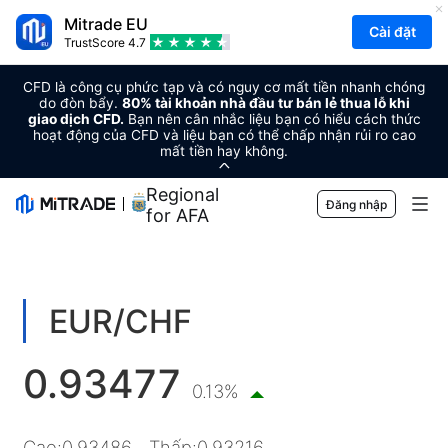
Mitrade EU
Cài đặt
TrustScore
4.7
CFD là công cụ phức tạp và có nguy cơ mất tiền nhanh chóng
do đòn bẩy.
80% tài khoản nhà đầu tư bán lẻ thua lỗ khi
giao dịch CFD.
Bạn nên cân nhắc liệu bạn có hiểu cách thức
hoạt động của CFD và liệu bạn có thể chấp nhận rủi ro cao
mất tiền hay không.
Regional Sponsor
Đăng nhập
for AFA
Thị trường
Ngoại hối
Giao dịch
EUR/CHF
Hàng hóa
Nền tảng giao dịch
Công Cụ Thị Trường
0.93477
Tiền điện tử
Quản lý rủi ro
Lịch kinh tế
0.13%
Giáo dục
Chứng khoán
Chi phí và Các Khoản Phí
Tin tức
Kiến thức cơ bản
Công ty
Cao
:
0.93486
Thấp
:
0.93216