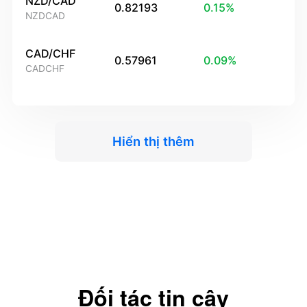
NZD/CAD
0.82193
0.15
%
NZDCAD
CAD/CHF
0.57961
0.09
%
CADCHF
Hiển thị thêm
Đối tác tin cậy