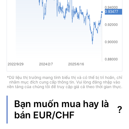
العربية
简体中文
繁體中文
한국어
ไทย
Tiếng việt
Bahasa Indonesia
*Dữ liệu thị trường mang tính biểu thị và có thể bị trì hoãn, chỉ
nhằm mục đích cung cấp thông tin. Vui lòng đăng nhập vào
nền tảng của chúng tôi để truy cập giá cả theo thời gian thực.
Bahasa Melayu
हिन्दी
Bạn muốn mua hay là
?
bán
EUR/CHF