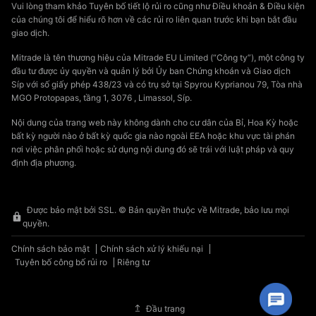
Vui lòng tham khảo Tuyên bố tiết lộ rủi ro cũng như Điều khoản & Điều kiện
của chúng tôi để hiểu rõ hơn về các rủi ro liên quan trước khi bạn bắt đầu
giao dịch.
Mitrade là tên thương hiệu của Mitrade EU Limited (“Công ty”), một công ty
đầu tư được ủy quyền và quản lý bởi Ủy ban Chứng khoán và Giao dịch
Síp với số giấy phép 438/23 và có trụ sở tại Spyrou Kyprianou 79, Tòa nhà
MGO Protopapas, tầng 1, 3076 , Limassol, Síp.
Nội dung của trang web này không dành cho cư dân của Bỉ, Hoa Kỳ hoặc
bất kỳ người nào ở bất kỳ quốc gia nào ngoài EEA hoặc khu vực tài phán
nơi việc phân phối hoặc sử dụng nội dung đó sẽ trái với luật pháp và quy
định địa phương.
Được bảo mật bởi SSL. © Bản quyền thuộc về Mitrade, bảo lưu mọi
quyền.
Chính sách bảo mật
Chính sách xử lý khiếu nại
Tuyên bố công bố rủi ro
Riêng tư
Đầu trang