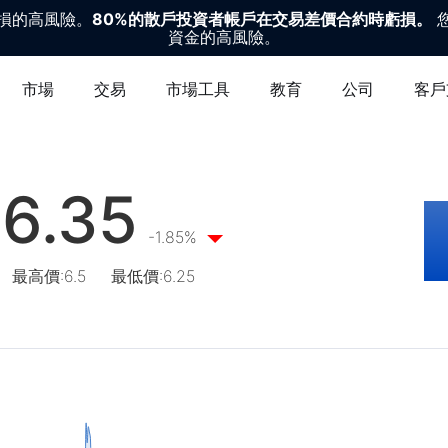
損的高風險。
80%的散戶投資者帳戶在交易差價合約時虧損。
您
資金的高風險。
市場
交易
市場工具
教育
公司
客戶
6.35
-1.85%
最高價
:
6.5
最低價
:
6.25