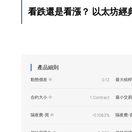
看跌還是看漲？
以太坊經
產品細則
動態價差
最大槓桿
0.12
合約大小
最小交易
1 Contract
隔夜費-買
隔夜費-
-0.1083%