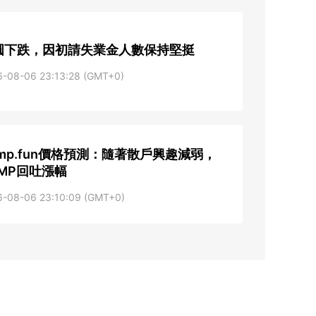
圓下跌，因初請失業金人數保持堅挺
6-08-06 23:13:28 (GMT+0)
ump.fun價格預測：隨著散戶興趣減弱，
UMP回吐漲幅
6-08-06 23:10:09 (GMT+0)