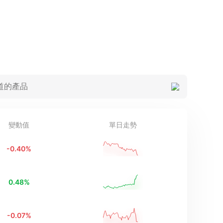
變動值
單日走勢
-0.40
%
0.48
%
-0.07
%