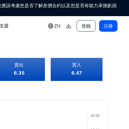
應該考慮您是否了解差價合約以及您是否有能力承擔虧損
支援
ZH
登錄
注冊
賣出
買入
6.35
6.47