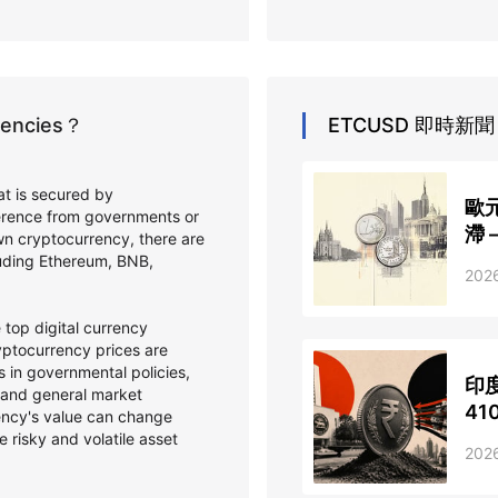
rrencies？
ETCUSD
即時新聞
hat is secured by
歐
ference from governments or
滯 
wn cryptocurrency, there are
cluding Ethereum, BNB,
202
top digital currency
ptocurrency prices are
 in governmental policies,
印
 and general market
4
ency's value can change
e risky and volatile asset
202