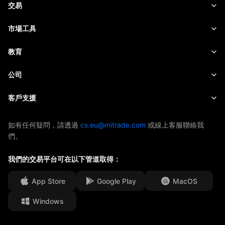
外匯
交易
商品
交易平台
市場工具
加密貨幣
風險管理
財經日曆
教育
股票
成本和收費
即時新聞
快速入門
公司
指數
EBook
關於Mitrade
客戶支援
ETF
AFA 贊助商
聯絡我們
如有任何疑問，請透過
cs.eu@mitrade.com
或線上客服聯絡我
們。
獎項及榮譽
幫助中心
媒體中心
我們的交易平台可在以下管道取得：
常見問題
工作機會
App Store
Google Play
MacOS
法律文件
Windows