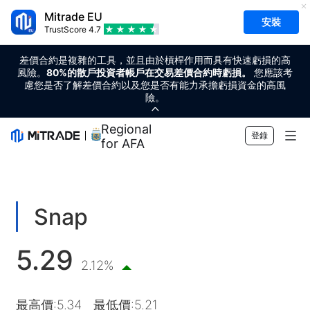
Mitrade EU
安裝
TrustScore
4.7
差價合約是複雜的工具，並且由於槓桿作用而具有快速虧損的高
風險。
80%的散戶投資者帳戶在交易差價合約時虧損。
您應該考
慮您是否了解差價合約以及您是否有能力承擔虧損資金的高風
險。
Regional Sponsor
登錄
for AFA
市場
外匯
交易
Snap
商品
交易平台
市場工具
5.29
加密貨幣
風險管理
財經日曆
2.12%
教育
股票
成本和收費
即時新聞
快速入門
公司
最高價
:
5.34
最低價
:
5.21