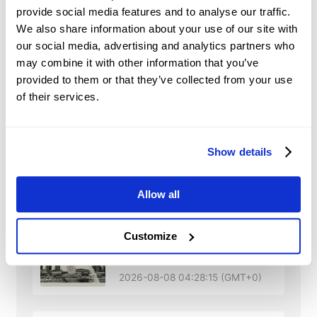
provide social media features and to analyse our traffic.
We also share information about your use of our site with
中國：信貸需求和流動性趨
our social media, advertising and analytics partners who
勢 – 星展銀行
may combine it with other information that you’ve
provided to them or that they’ve collected from your use
2026-08-08 05:52:10 (GMT+0)
of their services.
人民幣：區間交易維持，兌
Show details
美元基調看漲 - 大華銀行
2026-08-08 05:13:11 (GMT+0)
Allow all
新加坡：國內生產總值
Customize
（GDP）修正和預測上調 –
星展銀行
2026-08-08 04:28:15 (GMT+0)