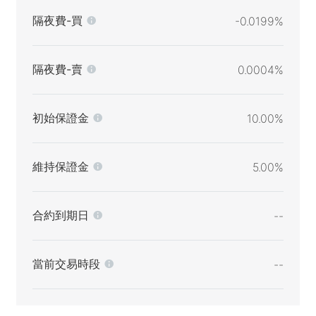
隔夜費-買
-0.0199%
隔夜費-賣
0.0004%
初始保證金
10.00%
維持保證金
5.00%
合約到期日
--
當前交易時段
--