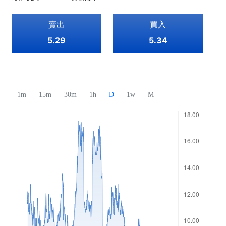
指數
EBook
關於Mitrade
客戶支援
賣出
買入
ETF
AFA 贊助商
聯絡我們
ZH
5.29
5.34
獎項及榮譽
幫助中心
English
媒體中心
常見問題
Deutsch
工作機會
Français
法律文件
Nederlands
Español
Italiano
Português
Polski