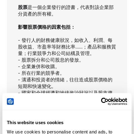
股票
是一個企業發行的證書，代表對該企業部
分資產的所有權。
影響股票價格的因素包括：
- 發行人的財務健康狀況，如收入、利潤、每
股收益、市盈率等財務比率......；產品和服務質
量；行業競爭力和公司結構及管理。
- 股票拆分和公司股息的發放。
- 企業兼併和收購。
- 所在行業的競爭者。
- 溝通和投資者的情緒，往往造成股票價格的
短期和快速變化。
- 國家和全球經濟和地緣政治狀況以及股市趨
勢。"
This website uses cookies
SNAP
即時新聞
We use cookies to personalise content and ads, to