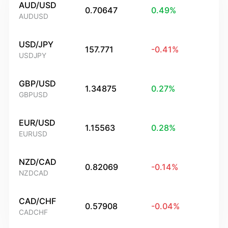
AUD/USD
0.70647
0.49
%
AUDUSD
USD/JPY
157.771
-0.41
%
USDJPY
GBP/USD
1.34875
0.27
%
GBPUSD
EUR/USD
1.15563
0.28
%
EURUSD
NZD/CAD
0.82069
-0.14
%
NZDCAD
CAD/CHF
0.57908
-0.04
%
CADCHF