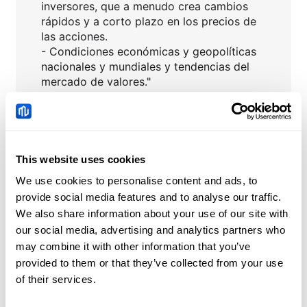
inversores, que a menudo crea cambios
rápidos y a corto plazo en los precios de
las acciones.
- Condiciones económicas y geopolíticas
nacionales y mundiales y tendencias del
mercado de valores."
Haga clic para consultar más información
sobre las acciones
:
Calendario de dividendos 2023
▶
This website uses cookies
Calendario de resultados empresariales
▶
We use cookies to personalise content and ads, to
provide social media features and to analyse our traffic.
We also share information about your use of our site with
our social media, advertising and analytics partners who
PLUG
Noticias
may combine it with other information that you’ve
provided to them or that they’ve collected from your use
of their services.
China: Demanda de
crédito y tendencias de