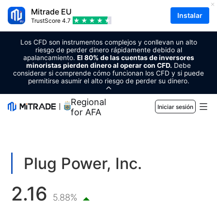
Mitrade EU
Instalar
TrustScore
4.7
Los CFD son instrumentos complejos y conllevan un alto
riesgo de perder dinero rápidamente debido al
apalancamiento.
El 80% de las cuentas de inversores
minoristas pierden dinero al operar con CFD.
Debe
considerar si comprende cómo funcionan los CFD y si puede
permitirse asumir el alto riesgo de perder su dinero.
Regional Sponsor
Iniciar sesión
for AFA
Mercados
Forex
Comercio
Plug Power, Inc.
Materias primas
Plataforma de trading
Herramientas de mercado
2.16
CRIPTOMONEDAS
Gestión de riesgo
Calendario económico
5.88%
Educación
Acciones
Costo y cargos
Noticias