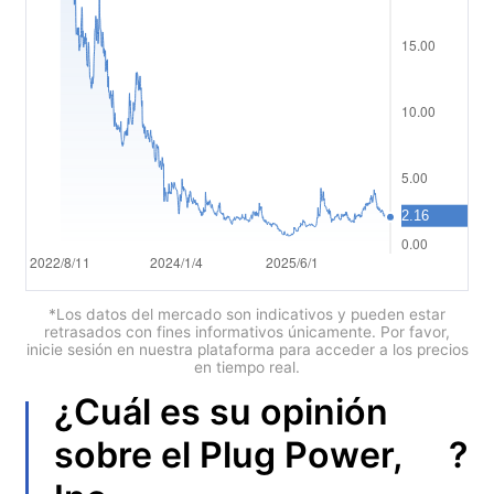
العربية
简体中文
繁體中文
한국어
ไทย
Tiếng việt
Bahasa Indonesia
*Los datos del mercado son indicativos y pueden estar
retrasados con fines informativos únicamente. Por favor,
inicie sesión en nuestra plataforma para acceder a los precios
Bahasa Melayu
en tiempo real.
¿Cuál es su opinión
हिन्दी
?
sobre el
Plug Power,