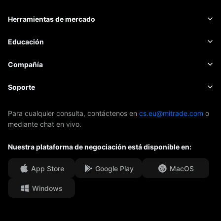
Materias primas
Plataforma de trading
Herramientas de mercado
CRIPTOMONEDAS
Gestión de riesgo
Calendario económico
Educación
Acciones
Costo y cargos
Noticias
Básica
Compañía
Índices
EBook
Sobre Mitrade
Soporte
ETFs
Patrocinio de AFA
Contacto
Para cualquier consulta, contáctenos en
cs.eu@mitrade.com
o
mediante chat en vivo.
Nuestros premios
Centro de ayuda
Nuestra plataforma de negociación está disponible en:
Centro de medios
F.A.Q.
Oportunidades de Carrera
App Store
Google Play
MacOS
Windows
Documentos Legales