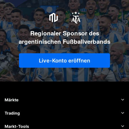
Regionaler Sponsor des
argentinischen Fußballverbands
Live-Konto eröffnen
Märkte
Forex
Trading
Rohstoffe
Handelsplattform
Markt-Tools