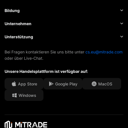
Kryptowährungen
Risikomanagement
Wirtschaftskalender
Bildung
Aktien
Kosten und Gebühren
Nachrichten
Grundlagen
Unternehmen
Indizes
Insights
Über Mitrade
Unterstützung
ETFs
EBook
AFA-Sponsoring
Kontakt
Bei Fragen kontaktieren Sie uns bitte unter
cs.eu@mitrade.com
oder über Live-Chat.
Unsere Auszeichnungen
Hilfe-Center
Unsere Handelsplattform ist verfügbar auf:
Medienzentrum
Häufig gestellte Fragen
Karrierechancen
App Store
Google Play
MacOS
Windows
Rechtsdokumente