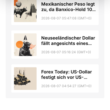
Mexikanischer Peso legt
zu, da Banxico-Hold 10-
tägige Rallye verlängert
2026-08-07 05:47:08 (GMT+0)
Neuseeländischer Dollar
fällt angesichts eines
festeren US-Dollars
2026-08-07 05:16:24 (GMT+0)
Forex Today: US-Dollar
festigt sich vor US-
Jobdaten, da das Risiko
2026-08-07 04:54:27 (GMT+0)
in der Straße von
Hormus zurückkehrt