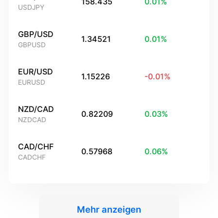
158.435
0.01
%
USDJPY
GBP/USD
1.34521
0.01
%
GBPUSD
EUR/USD
1.15226
-0.01
%
EURUSD
NZD/CAD
0.82209
0.03
%
NZDCAD
CAD/CHF
0.57968
0.06
%
CADCHF
Mehr anzeigen