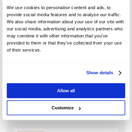
other asset classes.
We use cookies to personalise content and ads, to
Market Sentiment and
provide social media features and to analyse our traffic.
Speculation:
traders’ perceptions and
We also share information about your use of our site with
expectations and speculative trading may
our social media, advertising and analytics partners who
significantly influence shares’ prices.
may combine it with other information that you’ve
provided to them or that they’ve collected from your use
of their services.
Show details
PLUG
Nachrichten
Allow all
Fed-Mitglied Musalem
unterstützt
Customize
Zinserhöhungen, sagt,
2026-08-07 06:00:00 (GMT+0)
die Inflation bleibt zu
hoch