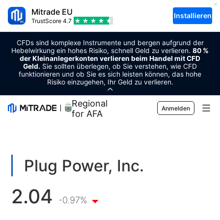
Mitrade EU
Installieren
TrustScore
4.7
CFDs sind komplexe Instrumente und bergen aufgrund der
Hebelwirkung ein hohes Risiko, schnell Geld zu verlieren.
80 %
der Kleinanlegerkonten verlieren beim Handel mit CFD
Geld.
Sie sollten überlegen, ob Sie verstehen, wie CFD
funktionieren und ob Sie es sich leisten können, das hohe
Risiko einzugehen, Ihr Geld zu verlieren.
Regional Sponsor
Anmelden
for AFA
Märkte
Forex
Trading
Plug Power, Inc.
Rohstoffe
Handelsplattform
Markt-Tools
2.04
Kryptowährungen
Risikomanagement
Wirtschaftskalender
-0.97%
Bildung
Aktien
Kosten und Gebühren
Nachrichten