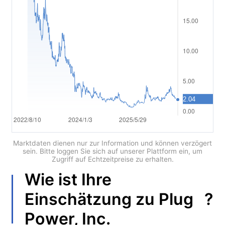
العربية
简体中文
繁體中文
한국어
ไทย
Tiếng việt
Bahasa Indonesia
Marktdaten dienen nur zur Information und können verzögert
sein. Bitte loggen Sie sich auf unserer Plattform ein, um
Zugriff auf Echtzeitpreise zu erhalten.
Bahasa Melayu
Wie ist Ihre
हिन्दी
?
Einschätzung zu
Plug
Power, Inc.