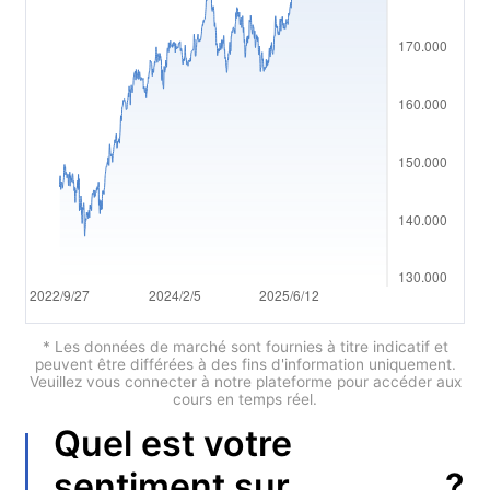
Polski
العربية
简体中文
繁體中文
한국어
ไทย
Tiếng việt
Bahasa Indonesia
* Les données de marché sont fournies à titre indicatif et
peuvent être différées à des fins d'information uniquement.
Veuillez vous connecter à notre plateforme pour accéder aux
Bahasa Melayu
cours en temps réel.
Quel est votre
हिन्दी
?
sentiment sur