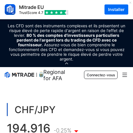
Mitrade EU
Installer
TrustScore
4.7
Les CFD sont des instruments complexes et ils présentent un
risque élevé de perte rapide d'argent en raison de l'effet de
levier.
80 % des comptes d'investisseurs particuliers
perdent de l'argent lors du trading de CFD avec ce
fournisseur.
Assurez-vous de bien comprendre le
fonctionnement des CFD et demandez-vous si vous pouvez
vous permettre de prendre le risque élevé de perdre votre
argent.
Regional Sponsor
Connectez-vous
for AFA
Marchés
Forex
Trader
CHF/JPY
Matières premières
Plateforme de trading
Outils de marché
194.916
Cryptomonnaies
Gestion des risques
Calendrier économique
-0.25%
Apprentissage