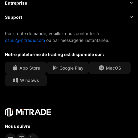
Actualités
Principes de base
Entreprise
Indices
EBook
À propos de Mitrade
Support
ETF
Parrainage de l'AFA
Contactez-nous
Pour toute demande, veuillez nous contacter à
cs.eu@mitrade.com
ou par messagerie instantanée.
Nos distinctions
Centre d'aide
Notre plateforme de trading est disponible sur :
Centre média
FAQ
Opportunités de carrière
App Store
Google Play
MacOS
Windows
Documents juridiques
Nous suivre