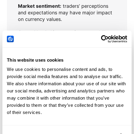
Market sentiment:
traders’ perceptions
and expectations may have major impact
on currency values.
Central banks’ interventions
to stabilize
or influence currency prices.
This website uses cookies
We use cookies to personalise content and ads, to
CHFJPY
Actualités
provide social media features and to analyse our traffic.
We also share information about your use of our site with
Dogecoin Price
our social media, advertising and analytics partners who
Forecast: DOGE sell-off
may combine it with other information that you’ve
seems unstoppable
provided to them or that they’ve collected from your use
2026-08-07 00:50:07 (GMT+0)
despite renewed retail
of their services.
interest
Oman-Iran plan blocks