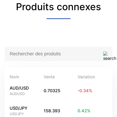
Produits connexes
Nom
Vente
Variation
AUD/USD
0.70325
-0.34
%
AUDUSD
USD/JPY
158.393
0.42
%
USDJPY