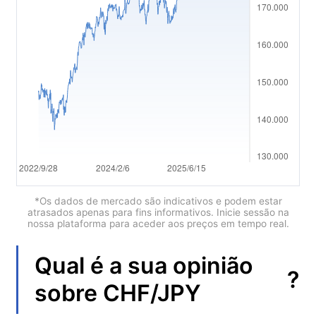
العربية
简体中文
繁體中文
한국어
ไทย
Tiếng việt
Bahasa Indonesia
*Os dados de mercado são indicativos e podem estar
atrasados apenas para fins informativos. Inicie sessão na
nossa plataforma para aceder aos preços em tempo real.
Bahasa Melayu
हिन्दी
Qual é a sua opinião
?
sobre
CHF/JPY