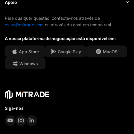
Sobre Mitrade
Apoio
ETFs
Patrocínio da AFA
Contacte-nos
Para qualquer questão, contacte-nos através de
cs.eu@mitrade.com
ou através do chat em tempo real.
Os nossos prémios
Centro de ajuda
A nossa plataforma de negociação está disponível em:
Centro multimédia
PERGUNTAS FREQUENTES
Oportunidades de carreira
App Store
Google Play
MacOS
Windows
Documentos legais
Siga-nos