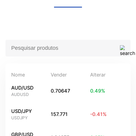
Nome
Vender
Alterar
AUD/USD
0.70647
0.49
%
AUDUSD
USD/JPY
157.771
-0.41
%
USDJPY
GBP/USD