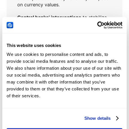
on currency values.
Central banks’ interventions
to stabilize
or influence currency prices.
This website uses cookies
CHFJPY
Notícias
We use cookies to personalise content and ads, to
provide social media features and to analyse our traffic.
We also share information about your use of our site with
China: Credit demand
our social media, advertising and analytics partners who
and liquidity trends –
may combine it with other information that you’ve
DBS
provided to them or that they’ve collected from your use
2026-08-08 05:51:00 (GMT+0)
of their services.
Chinese Yuan: Range
trade holds with bullish
Show details
tone against US Dollar –
2026-08-08 05:12:00 (GMT+0)