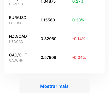
1.34875
0.27
%
GBPUSD
EUR/USD
1.15563
0.28
%
EURUSD
NZD/CAD
0.82069
-0.14
%
NZDCAD
CAD/CHF
0.57908
-0.04
%
CADCHF
Mostrar mais