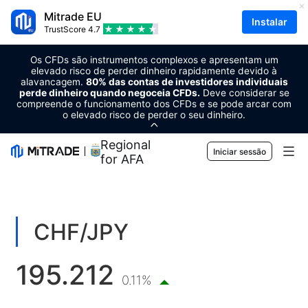
Mitrade EU
Instalar
TrustScore
4.7
Os CFDs são instrumentos complexos e apresentam um
elevado risco de perder dinheiro rapidamente devido à
alavancagem.
80% das contas de investidores individuais
perde dinheiro quando negoceia CFDs.
Deve considerar se
compreende o funcionamento dos CFDs e se pode arcar com
o elevado risco de perder o seu dinheiro.
Regional Sponsor
Iniciar sessão
for AFA
Mercados
Forex
Trading
CHF/JPY
Matérias-primas
Plataforma de negociação
Ferramentas de mercado
195.212
Criptomoedas
Gestão de risco
Calendário económico
0.11%
Formação
Ações
Custo e encargos
Notícias