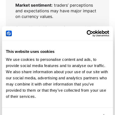
Market sentiment:
traders’ perceptions
and expectations may have major impact
on currency values.
Central banks’ interventions
to stabilize
or influence currency prices.
This website uses cookies
We use cookies to personalise content and ads, to
EURHUF
Actualités
provide social media features and to analyse our traffic.
We also share information about your use of our site with
Singapore Dollar: Upside
our social media, advertising and analytics partners who
risk capped against US
may combine it with other information that you’ve
Dollar – UOB
provided to them or that they’ve collected from your use
2026-08-07 06:47:00 (GMT+0)
of their services.
Philippine Peso: Inflation