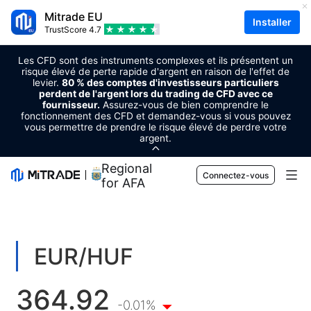
Mitrade EU
Installer
TrustScore
4.7
Les CFD sont des instruments complexes et ils présentent un
risque élevé de perte rapide d'argent en raison de l'effet de
levier.
80 % des comptes d'investisseurs particuliers
perdent de l'argent lors du trading de CFD avec ce
fournisseur.
Assurez-vous de bien comprendre le
fonctionnement des CFD et demandez-vous si vous pouvez
vous permettre de prendre le risque élevé de perdre votre
argent.
Regional Sponsor
Connectez-vous
for AFA
Marchés
Forex
Trader
EUR/HUF
Matières premières
Plateforme de trading
Outils de marché
364.92
Cryptomonnaies
Gestion des risques
Calendrier économique
-0.01%
Apprentissage