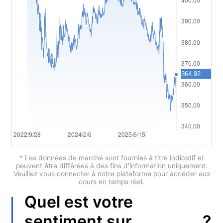
Polski
العربية
简体中文
繁體中文
한국어
ไทย
Tiếng việt
Bahasa Indonesia
* Les données de marché sont fournies à titre indicatif et
peuvent être différées à des fins d'information uniquement.
Veuillez vous connecter à notre plateforme pour accéder aux
Bahasa Melayu
cours en temps réel.
Quel est votre
हिन्दी
?
sentiment sur