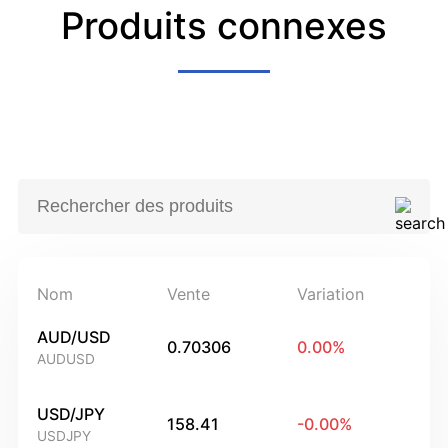
Produits connexes
Nom
Vente
Variation
AUD/USD
0.70306
0.00
%
AUDUSD
USD/JPY
158.41
-0.00
%
USDJPY