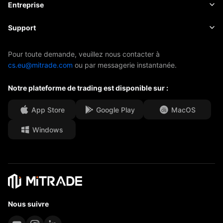
Actualités
Principes de base
Entreprise
Indices
EBook
À propos de Mitrade
Support
ETF
Parrainage de l'AFA
Contactez-nous
Pour toute demande, veuillez nous contacter à
cs.eu@mitrade.com
ou par messagerie instantanée.
Nos distinctions
Centre d'aide
Notre plateforme de trading est disponible sur :
Centre média
FAQ
Opportunités de carrière
App Store
Google Play
MacOS
Windows
Documents juridiques
Nous suivre