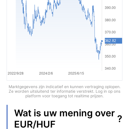
Polski
العربية
简体中文
繁體中文
한국어
ไทย
Tiếng việt
Bahasa Indonesia
Marktgegevens zijn indicatief en kunnen vertraging oplopen.
Ze worden uitsluitend ter informatie verstrekt. Log in op ons
platform voor toegang tot realtime prijzen.
Bahasa Melayu
हिन्दी
Wat is uw mening over
?
EUR/HUF