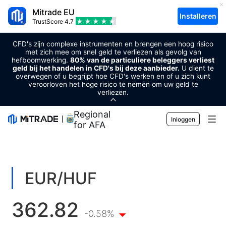
Mitrade EU
Installeren
TrustScore
4.7
CFD's zijn complexe instrumenten en brengen een hoog risico
met zich mee om snel geld te verliezen als gevolg van
hefboomwerking.
80% van de particuliere beleggers verliest
geld bij het handelen in CFD's bij deze aanbieder.
U dient te
overwegen of u begrijpt hoe CFD's werken en of u zich kunt
veroorloven het hoge risico te nemen om uw geld te
verliezen.
Regional Sponsor
Inloggen
for AFA
Markten
Forex
Handel
EUR/HUF
Grondstoffen
Handelsplatform
Markttools
362.82
Cryptovaluta's
Risicobeheer
Economische kalender
-0.58%
Voorlichting