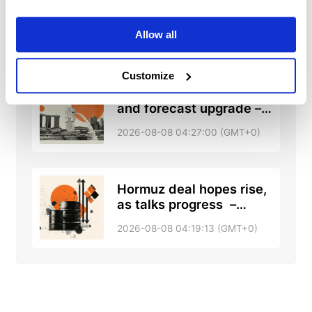
trade holds with bullish
tone against US Dollar –
Allow all
2026-08-08 05:12:00 (GMT+0)
UOB
Customize
Singapore: GDP revision
and forecast upgrade –
DBS
2026-08-08 04:27:00 (GMT+0)
Hormuz deal hopes rise,
as talks progress –
RTRS, ABC News
2026-08-08 04:19:13 (GMT+0)