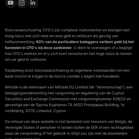
Risicowaarschuwing: CFD's zijn complexe instrumenten en brengen een
hoog risico met zich mee om snel geld te verliezen als gevolg van
hefboomwerking.
80% van de particuliere beleggers verliest geld bij het
handelen in CFD's bij deze aanbieder.
U dient te overwegen of u begrijpt
hoe CFD's werken en of u zich kunt veroorloven het hoge risico te nemen
om uw geld te verliezen.
Raadpleeg onze risicowaarschuwing en algemene voorwaarden om een
beter inzicht te krijgen in de risico’s voordat u begint met handelen.
Mitrade is de merknaam van Mitrade EU Limited (de “Vennootschap”), een
beleggingsonderneming met vergunning en regulering van de Cyprus
Securities and Exchange Commission met vergunningnummer 438/23 en
gevestigd aan de Spyrou Kyprianou 79, MGO Protopapas Building, 1e
verdieping, 3076, Limassol, Cyprus.
De inhoud van deze website is niet bestemd voor inwoners van België, de
Verenigde Staten of personen in landen buiten de EER of een rechtsgebied
waar de verspreiding of het gebruik in strijd zou zijn met de plaatselijke