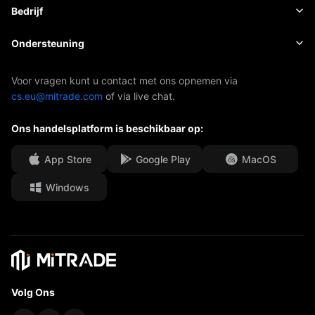
Kosten en toeslagen
Nieuws
Basis
Bedrijf
Indexen
EBook
Over Mitrade
Ondersteuning
ETF's
AFA-sponsoring
Neem contact met ons op
Voor vragen kunt u contact met ons opnemen via
cs.eu@mitrade.com
of via live chat.
Onze onderscheidingen
Afdeling Help
Ons handelsplatform is beschikbaar op:
Media Centre
Veelgestelde vragen (FAQ)
Carrièremogelijkheden
App Store
Google Play
MacOS
Windows
Juridische documenten
Volg Ons