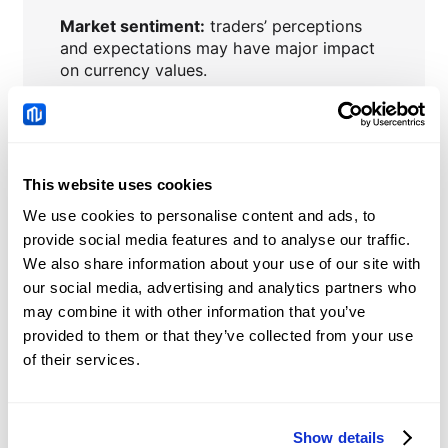
Market sentiment:
traders’ perceptions
and expectations may have major impact
on currency values.
Central banks’ interventions
to stabilize
or influence currency prices.
This website uses cookies
We use cookies to personalise content and ads, to
EURHUF
Nieuws
provide social media features and to analyse our traffic.
We also share information about your use of our site with
our social media, advertising and analytics partners who
China: Credit demand
may combine it with other information that you’ve
and liquidity trends –
provided to them or that they’ve collected from your use
DBS
of their services.
2026-08-08 05:51:00 (GMT+0)
Show details
Chinese Yuan: Range