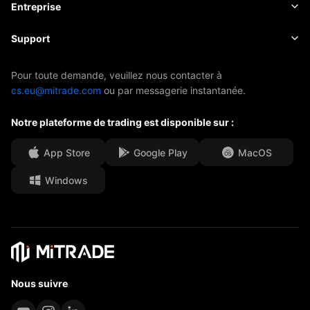
Actualités
Principes de base
Entreprise
Indices
EBook
À propos de Mitrade
Support
ETF
Parrainage de l'AFA
Contactez-nous
Pour toute demande, veuillez nous contacter à
cs.eu@mitrade.com
ou par messagerie instantanée.
Nos distinctions
Centre d'aide
Notre plateforme de trading est disponible sur :
Centre média
FAQ
Opportunités de carrière
App Store
Google Play
MacOS
Windows
Documents juridiques
Nous suivre