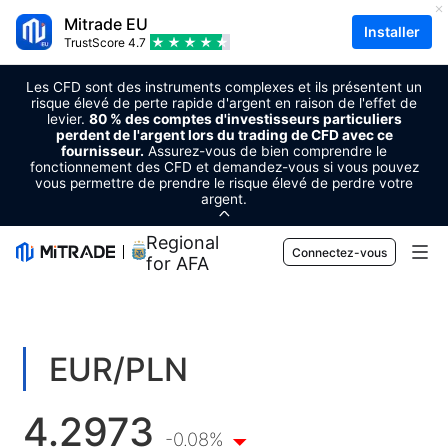
Mitrade EU
Installer
TrustScore
4.7
Les CFD sont des instruments complexes et ils présentent un
risque élevé de perte rapide d'argent en raison de l'effet de
levier.
80 % des comptes d'investisseurs particuliers
perdent de l'argent lors du trading de CFD avec ce
fournisseur.
Assurez-vous de bien comprendre le
fonctionnement des CFD et demandez-vous si vous pouvez
vous permettre de prendre le risque élevé de perdre votre
argent.
Regional Sponsor
Connectez-vous
for AFA
Marchés
Forex
Trader
EUR/PLN
Matières premières
Plateforme de trading
Outils de marché
4.2973
Cryptomonnaies
Gestion des risques
Calendrier économique
-0.08%
Apprentissage