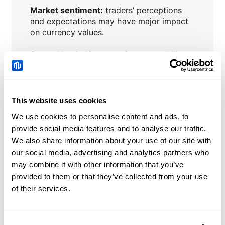
Market sentiment:
traders’ perceptions
and expectations may have major impact
on currency values.
Central banks’ interventions
to stabilize
or influence currency prices.
This website uses cookies
We use cookies to personalise content and ads, to
EURPLN
Actualités
provide social media features and to analyse our traffic.
We also share information about your use of our site with
GBP/JPY Price Forecast:
our social media, advertising and analytics partners who
Rebound holds above
may combine it with other information that you’ve
200-day SMA
provided to them or that they’ve collected from your use
2026-08-08 04:03:53 (GMT+0)
of their services.
Philippines: BSP policy