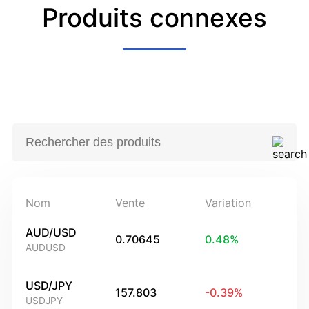
Produits connexes
Nom
Vente
Variation
AUD/USD
0.70645
0.48
%
AUDUSD
USD/JPY
157.803
-0.39
%
USDJPY