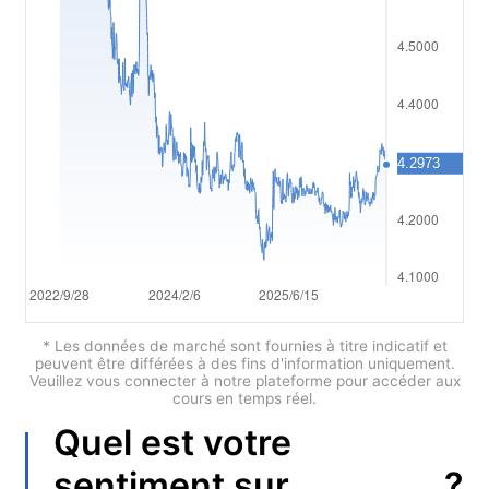
Polski
العربية
简体中文
繁體中文
한국어
ไทย
Tiếng việt
Bahasa Indonesia
* Les données de marché sont fournies à titre indicatif et
peuvent être différées à des fins d'information uniquement.
Veuillez vous connecter à notre plateforme pour accéder aux
Bahasa Melayu
cours en temps réel.
Quel est votre
हिन्दी
?
sentiment sur