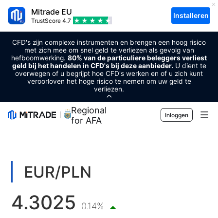
Mitrade EU
Installeren
TrustScore
4.7
CFD's zijn complexe instrumenten en brengen een hoog risico
met zich mee om snel geld te verliezen als gevolg van
hefboomwerking.
80% van de particuliere beleggers verliest
geld bij het handelen in CFD's bij deze aanbieder.
U dient te
overwegen of u begrijpt hoe CFD's werken en of u zich kunt
veroorloven het hoge risico te nemen om uw geld te
verliezen.
Regional Sponsor
Inloggen
for AFA
Markten
Forex
Handel
EUR/PLN
Grondstoffen
Handelsplatform
Markttools
4.3025
Cryptovaluta's
Risicobeheer
Economische kalender
0.14%
Voorlichting