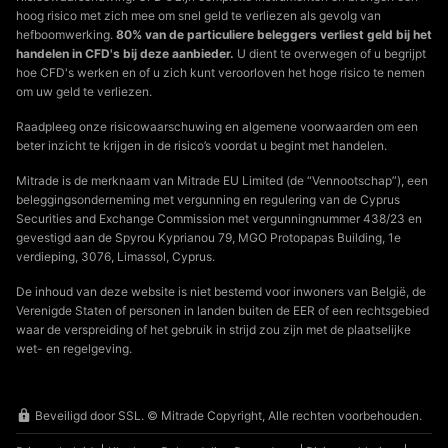
hoog risico met zich mee om snel geld te verliezen als gevolg van
hefboomwerking.
80% van de particuliere beleggers verliest geld bij het
handelen in CFD's bij deze aanbieder.
U dient te overwegen of u begrijpt
hoe CFD's werken en of u zich kunt veroorloven het hoge risico te nemen
om uw geld te verliezen.
Raadpleeg onze risicowaarschuwing en algemene voorwaarden om een
beter inzicht te krijgen in de risico’s voordat u begint met handelen.
Mitrade is de merknaam van Mitrade EU Limited (de “Vennootschap”), een
beleggingsonderneming met vergunning en regulering van de Cyprus
Securities and Exchange Commission met vergunningnummer 438/23 en
gevestigd aan de Spyrou Kyprianou 79, MGO Protopapas Building, 1e
verdieping, 3076, Limassol, Cyprus.
De inhoud van deze website is niet bestemd voor inwoners van België, de
Verenigde Staten of personen in landen buiten de EER of een rechtsgebied
waar de verspreiding of het gebruik in strijd zou zijn met de plaatselijke
wet- en regelgeving.
Beveiligd door SSL. © Mitrade Copyright, Alle rechten voorbehouden.