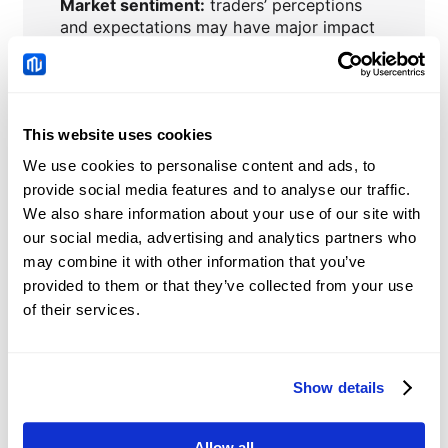
Market sentiment:
traders’ perceptions
and expectations may have major impact
on currency values.
Central banks’ interventions
to stabilize
or influence currency prices.
This website uses cookies
We use cookies to personalise content and ads, to
provide social media features and to analyse our traffic.
We also share information about your use of our site with
EURPLN
Nieuws
our social media, advertising and analytics partners who
may combine it with other information that you’ve
Australian Dollar: RBA
provided to them or that they’ve collected from your use
set to hold amid inflation
of their services.
risks - BNY
2026-08-10 16:17:14 (GMT+0)
Show details
Silver Price Forecasts:
XAG/USD confirms a
Allow all