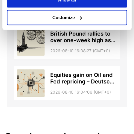
bullish H&S targeting
2026-08-10 16:11:13 (GMT+0)
$67.17
Customize
British Pound rallies to
over one-week high as
fiscal woes and rate gap
2026-08-10 16:08:27 (GMT+0)
hammer Yen
Equities gain on Oil and
Fed repricing – Deutsche
Bank
2026-08-10 16:04:06 (GMT+0)