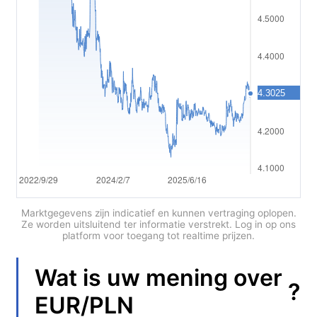
Polski
العربية
简体中文
繁體中文
한국어
ไทย
Tiếng việt
Bahasa Indonesia
Marktgegevens zijn indicatief en kunnen vertraging oplopen.
Ze worden uitsluitend ter informatie verstrekt. Log in op ons
platform voor toegang tot realtime prijzen.
Bahasa Melayu
हिन्दी
Wat is uw mening over
?
EUR/PLN