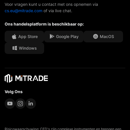
Neem contact met ons op
Voor vragen kunt u contact met ons opnemen via
cs.eu@mitrade.com
of via live chat.
Onze onderscheidingen
Afdeling Help
Ons handelsplatform is beschikbaar op:
Media Centre
Veelgestelde vragen (FAQ)
Carrièremogelijkheden
App Store
Google Play
MacOS
Windows
Juridische documenten
Volg Ons
Risicowaarschuwing: CFD's zijn complexe instrumenten en brengen een