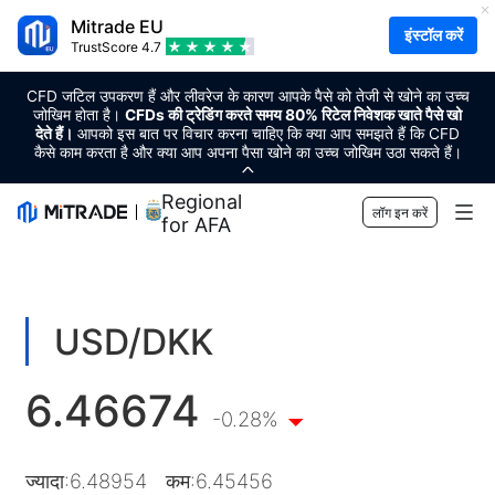
Mitrade EU
इंस्टॉल करें
TrustScore
4.7
CFD जटिल उपकरण हैं और लीवरेज के कारण आपके पैसे को तेजी से खोने का उच्च
जोखिम होता है।
CFDs की ट्रेडिंग करते समय 80% रिटेल निवेशक खाते पैसे खो
देते हैं।
आपको इस बात पर विचार करना चाहिए कि क्या आप समझते हैं कि CFD
कैसे काम करता है और क्या आप अपना पैसा खोने का उच्च जोखिम उठा सकते हैं।
Regional Sponsor
लॉग इन करें
for AFA
मार्केट
फॉरेक्स
ट्रेडिंग
USD/DKK
उत्पाद
ट्रेडिंग प्लेटफॉर्म
बाजार उपकरण
6.46674
क्रिप्टोकरेंसी
जोखिम प्रबंधन
आर्थिक कैलेंडर
-0.28%
शिक्षा
शेयर
लागत और शुल्क
खबरें
बुनियाद
कंपनी
ज्यादा
:
6.48954
कम
:
6.45456