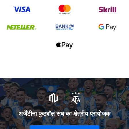
अर्जेंटीना फुटबॉल संघ का क्षेत्रीय प्रायोजक