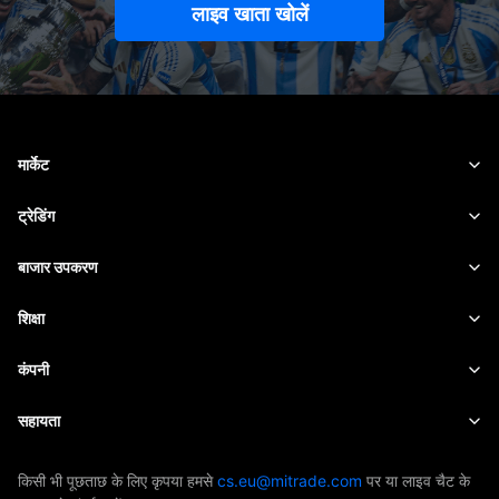
लाइव खाता खोलें
मार्केट
फॉरेक्स
ट्रेडिंग
उत्पाद
ट्रेडिंग प्लेटफॉर्म
बाजार उपकरण
क्रिप्टोकरेंसी
जोखिम प्रबंधन
आर्थिक कैलेंडर
शिक्षा
शेयर
लागत और शुल्क
खबरें
बुनियाद
कंपनी
इंडेक्स
EBook
Mitrade के बारे में
सहायता
ETF
AFA प्रायोजन
संपर्क करें
किसी भी पूछताछ के लिए कृपया हमसे
cs.eu@mitrade.com
पर या लाइव चैट के