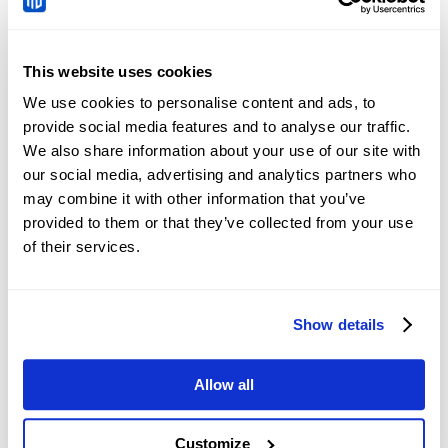
on currency values.
Central banks’ interventions
to stabilize
This website uses cookies
or influence currency prices.
We use cookies to personalise content and ads, to
provide social media features and to analyse our traffic.
We also share information about your use of our site with
our social media, advertising and analytics partners who
USDDKK
समाचार
may combine it with other information that you’ve
provided to them or that they’ve collected from your use
China: Credit demand
of their services.
and liquidity trends –
DBS
2026-08-08 05:51:00 (GMT+0)
Show details
Chinese Yuan: Range
Allow all
trade holds with bullish
tone against US Dollar –
Customize
2026-08-08 05:12:00 (GMT+0)