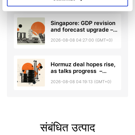
UOB
Singapore: GDP revision
and forecast upgrade –
DBS
2026-08-08 04:27:00 (GMT+0)
Hormuz deal hopes rise,
as talks progress –
RTRS, ABC News
2026-08-08 04:19:13 (GMT+0)
संबंधित उत्पाद