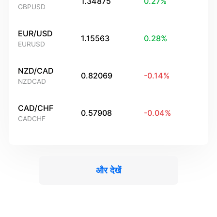
1.34875
0.27
%
GBPUSD
EUR/USD
1.15563
0.28
%
EURUSD
NZD/CAD
0.82069
-0.14
%
NZDCAD
CAD/CHF
0.57908
-0.04
%
CADCHF
और देखें