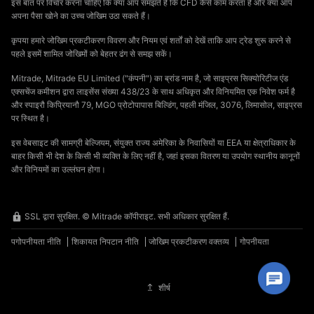
इस बात पर विचार करना चाहिए कि क्या आप समझते हैं कि CFD कैसे काम करता है और क्या आप
अपना पैसा खोने का उच्च जोखिम उठा सकते हैं।
कृपया हमारे जोखिम प्रकटीकरण विवरण और नियम एवं शर्तों को देखें ताकि आप ट्रेड शुरू करने से
पहले इसमें शामिल जोखिमों को बेहतर ढंग से समझ सकें।
Mitrade, Mitrade EU Limited ("कंपनी") का ब्रांड नाम है, जो साइप्रस सिक्योरिटीज एंड
एक्सचेंज कमीशन द्वारा लाइसेंस संख्या 438/23 के साथ अधिकृत और विनियमित एक निवेश फर्म है
और स्पाइरौ किप्रियानौ 79, MGO प्रोटोपापास बिल्डिंग, पहली मंजिल, 3076, लिमासोल, साइप्रस
पर स्थित है।
इस वेबसाइट की सामग्री बेल्जियम, संयुक्त राज्य अमेरिका के निवासियों या EEA या क्षेत्राधिकार के
बाहर किसी भी देश के किसी भी व्यक्ति के लिए नहीं है, जहां इसका वितरण या उपयोग स्थानीय कानूनों
और विनियमों का उल्लंघन होगा।
SSL द्वारा सुरक्षित. © Mitrade कॉपीराइट. सभी अधिकार सुरक्षित हैं.
पगोपनीयता नीति
शिकायत निपटान नीति
जोखिम प्रकटीकरण वक्तव्य
गोपनीयता
शीर्ष