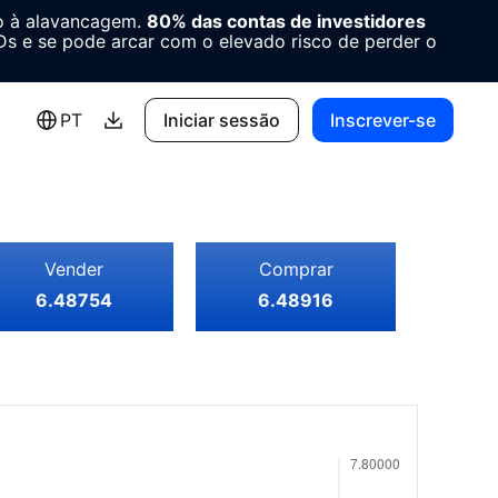
o à alavancagem.
80% das contas de investidores
 e se pode arcar com o elevado risco de perder o
PT
Iniciar sessão
Inscrever-se
Vender
Comprar
6.48754
6.48916