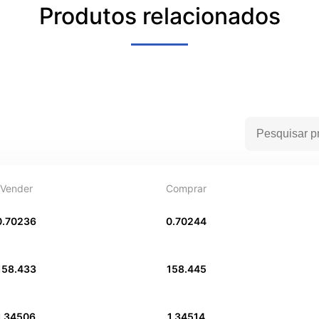
Produtos relacionados
Vender
Comprar
0.70236
0.70244
158.433
158.445
1.34506
1.34514