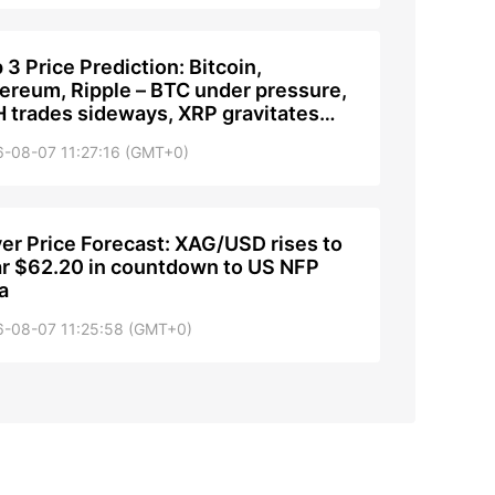
 3 Price Prediction: Bitcoin,
ereum, Ripple – BTC under pressure,
 trades sideways, XRP gravitates
ard $1
-08-07 11:27:16 (GMT+0)
ver Price Forecast: XAG/USD rises to
r $62.20 in countdown to US NFP
a
6-08-07 11:25:58 (GMT+0)