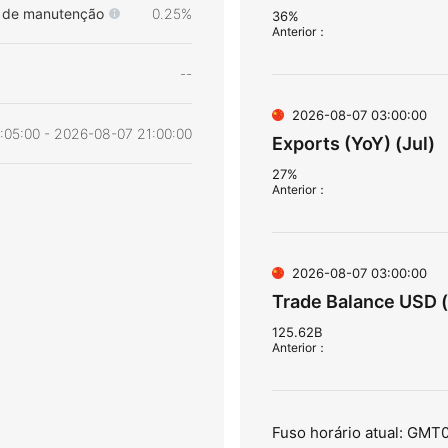
de manutenção
0.25%
36%
Anterior
：
--
2026-08-07 03:00:00
:05:00 - 2026-08-07 21:00:00
Exports (YoY) (Jul)
27%
Anterior
：
2026-08-07 03:00:00
Trade Balance USD (
125.62B
Anterior
：
Fuso horário atual: GMT