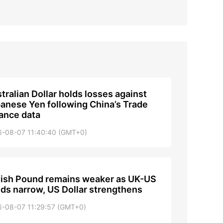
tralian Dollar holds losses against
anese Yen following China’s Trade
ance data
6-08-07 11:40:40 (GMT+0)
tish Pound remains weaker as UK-US
lds narrow, US Dollar strengthens
6-08-07 11:29:57 (GMT+0)