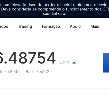
m um elevado risco de perder dinheiro rapidamente devid
Deve considerar se compreende o funcionamento dos CFDs
seu dinheiro.
ados
Trading
Formação
Apoio
Mais
6.48754
0.04%
to
:
6.48943
Baixo
:
6.48329