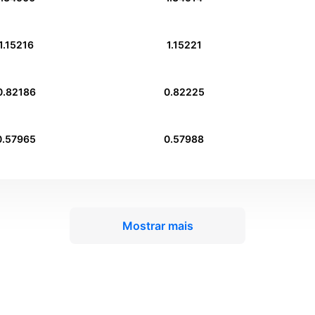
1.15216
1.15221
0.82186
0.82225
0.57965
0.57988
Mostrar mais