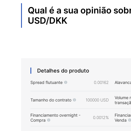
Qual é a sua opinião sob
USD/DKK
Detalhes do produto
Spread flutuante
0.00162
Alavanc
Volume 
Tamanho do contrato
100000 USD
transaç
Financiamento overnight -
Financia
0.0012%
Compra
Venda