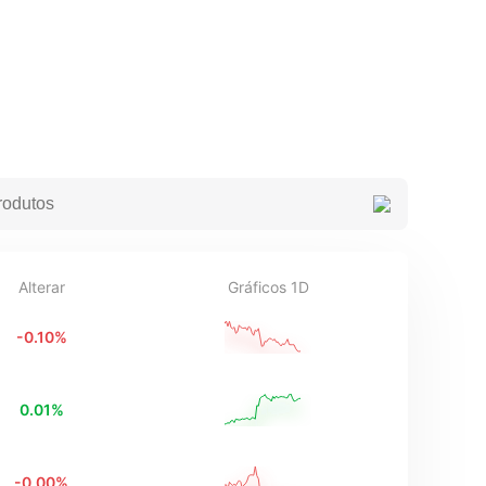
Alterar
Gráficos 1D
-0.10
%
0.01
%
-0.00
%