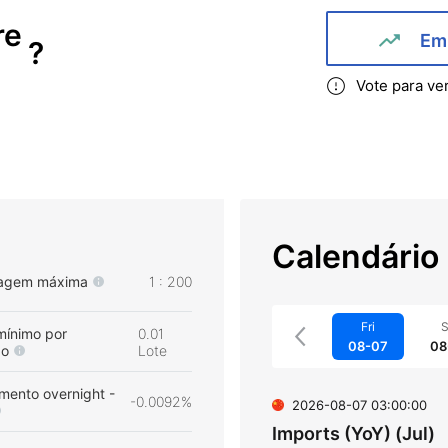
re
Em 
?
Vote para ve
Calendário
agem máxima
1 : 200
Fri
S
mínimo por
0.01
08-07
08
ão
Lote
mento overnight -
-0.0092%
2026-08-07 03:00:00
Imports (YoY) (Jul)