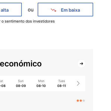
ou
alta
Em baixa
r o sentimento dos investidores
 económico
at
Sun
Mon
Tues
-08
08-09
08-10
08-11