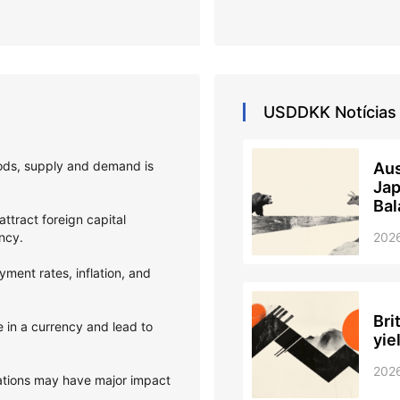
USDDKK
Notícias
oods, supply and demand is
Aus
Jap
Bal
attract foreign capital
ency.
202
ent rates, inflation, and
Bri
 in a currency and lead to
yie
202
ations may have major impact