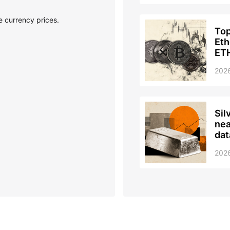
ce currency prices.
Top
Eth
ETH
tow
2026
Sil
nea
dat
202