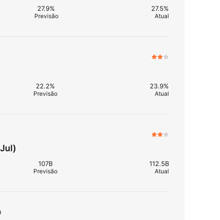
27.9%
27.5%
Previsão
Atual
22.2%
23.9%
Previsão
Atual
Jul)
107B
112.5B
Previsão
Atual
0