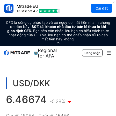
Mitrade EU
Cài đặt
TrustScore
4.7
CFD là công cụ phức tạp và có nguy cơ mất tiền nhanh chóng
do đòn bẩy.
80% tài khoản nhà đầu tư bán lẻ thua lỗ khi
giao dịch CFD.
Bạn nên cân nhắc liệu bạn có hiểu cách thức
hoạt động của CFD và liệu bạn có thể chấp nhận rủi ro cao
mất tiền hay không.
Regional Sponsor
Đăng nhập
for AFA
Thị trường
Ngoại hối
Giao dịch
USD/DKK
Hàng hóa
Nền tảng giao dịch
Công Cụ Thị Trường
6.46674
Tiền điện tử
Quản lý rủi ro
Lịch kinh tế
-0.28%
Giáo dục
Chứng khoán
Chi phí và Các Khoản Phí
Tin tức
Kiến thức cơ bản
Công ty
Cao
:
6.48954
Thấp
:
6.45456