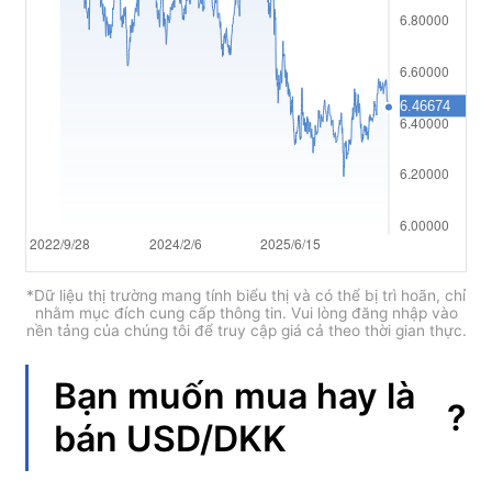
العربية
简体中文
繁體中文
한국어
ไทย
Tiếng việt
Bahasa Indonesia
*Dữ liệu thị trường mang tính biểu thị và có thể bị trì hoãn, chỉ
nhằm mục đích cung cấp thông tin. Vui lòng đăng nhập vào
nền tảng của chúng tôi để truy cập giá cả theo thời gian thực.
Bahasa Melayu
हिन्दी
Bạn muốn mua hay là
?
bán
USD/DKK