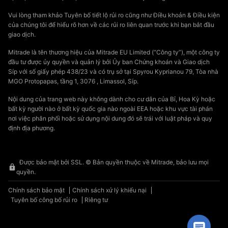
Vui lòng tham khảo Tuyên bố tiết lộ rủi ro cũng như Điều khoản & Điều kiện
của chúng tôi để hiểu rõ hơn về các rủi ro liên quan trước khi bạn bắt đầu
giao dịch.
Mitrade là tên thương hiệu của Mitrade EU Limited (“Công ty”), một công ty
đầu tư được ủy quyền và quản lý bởi Ủy ban Chứng khoán và Giao dịch
Síp với số giấy phép 438/23 và có trụ sở tại Spyrou Kyprianou 79, Tòa nhà
MGO Protopapas, tầng 1, 3076 , Limassol, Síp.
Nội dung của trang web này không dành cho cư dân của Bỉ, Hoa Kỳ hoặc
bất kỳ người nào ở bất kỳ quốc gia nào ngoài EEA hoặc khu vực tài phán
nơi việc phân phối hoặc sử dụng nội dung đó sẽ trái với luật pháp và quy
định địa phương.
Được bảo mật bởi SSL. © Bản quyền thuộc về Mitrade, bảo lưu mọi
quyền.
Chính sách bảo mật
Chính sách xử lý khiếu nại
Tuyên bố công bố rủi ro
Riêng tư