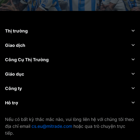
Thị trường
Ngoại hối
Giao dịch
Hàng hóa
Nền tảng giao dịch
Công Cụ Thị Trường
Tiền điện tử
Quản lý rủi ro
Lịch kinh tế
Giáo dục
Chứng khoán
Chi phí và Các Khoản Phí
Tin tức
Kiến thức cơ bản
Công ty
Chỉ số
EBook
Giới thiệu về Mitrade
Hỗ trợ
ETF
Tài trợ AFA
Liên hệ chúng tôi
Nếu có bất kỳ thắc mắc nào, vui lòng liên hệ với chúng tôi theo
địa chỉ email
cs.eu@mitrade.com
hoặc qua trò chuyện trực
Giải thưởng & Chứng nhận
Trung tâm Hỗ trợ
tiếp.