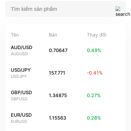
Tên
Bán
Thay đổi
AUD/USD
0.70647
0.49
%
AUDUSD
USD/JPY
157.771
-0.41
%
USDJPY
GBP/USD
1.34875
0.27
%
GBPUSD
EUR/USD
1.15563
0.28
%
EURUSD