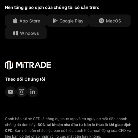
Trung tâm Truyền thông
Câu hỏi thường gặp
Nền tảng giao dịch của chúng tôi có sẵn trên:
Cơ hội việc làm
App Store
Google Play
MacOS
Tài liệu pháp lý
Windows
Theo dõi Chúng tôi
Cảnh báo rủi ro: CFD là công cụ phức tạp và có nguy cơ mất tiền nhanh
chóng do đòn bẩy.
80% tài khoản nhà đầu tư bán lẻ thua lỗ khi giao dịch
CFD.
Bạn nên cân nhắc liệu bạn có hiểu cách thức hoạt động của CFD và
liệu bạn có thể chấp nhận rủi ro cao mất tiền hay không.