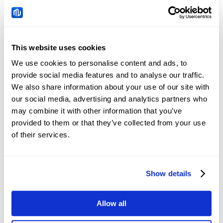
USDDKK
Tin tức
This website uses cookies
Trung Quốc: Nhu cầu tín
We use cookies to personalise content and ads, to
dụng và xu hướng thanh
provide social media features and to analyse our traffic.
khoản – DBS
We also share information about your use of our site with
2026-08-08 05:51:24 (GMT+0)
our social media, advertising and analytics partners who
may combine it with other information that you’ve
provided to them or that they’ve collected from your use
Nhân dân tệ Trung Quốc:
of their services.
Giao dịch trong biên độ
vẫn duy trì với sắc thái
2026-08-08 05:12:16 (GMT+0)
tăng giá so với đồng đô
la Mỹ – UOB
Show details
Singapore: Điều chỉnh
Allow all
GDP và nâng dự báo –
DBS