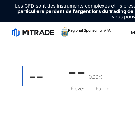
Les CFD sont des instruments complexes et ils présen
particuliers perdent de l'argent lors du trading d
vous pouv
Regional Sponsor for AFA
M
--
--
0.00%
Élevé
:
--
Faible
:
--