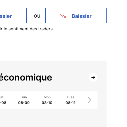
ou
ssier
Baissier
ir le sentiment des traders
 économique
at
Sun
Mon
Tues
-08
08-09
08-10
08-11