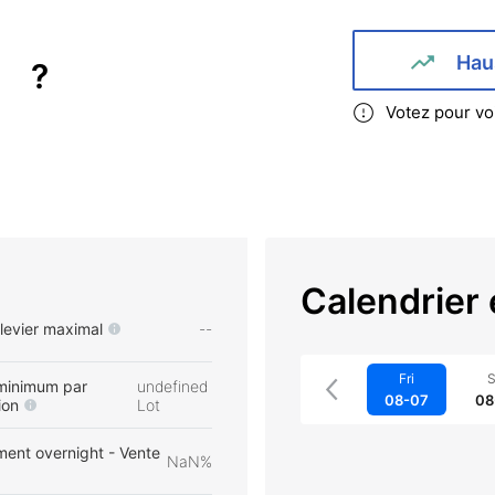
Hau
?
Votez pour vo
Calendrier
 levier maximal
--
Fri
S
minimum par
undefined
08-07
08
ion
Lot
ent overnight - Vente
NaN%