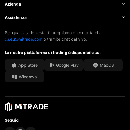
Costi e oneri
Notizie
Elementi fondamentali
Azienda
Indici
EBook
Informazioni su Mitrade
Assistenza
ETF
Sponsorizzazione AFA
Contattaci
Per qualsiasi richiesta, ti preghiamo di contattarci a
cs.eu@mitrade.com
o tramite chat dal vivo.
I nostri premi
Centro assistenza
La nostra piattaforma di trading è disponibile su:
Centro media
FAQ
Opportunità di carriera
App Store
Google Play
MacOS
Windows
Documenti legali
Seguici