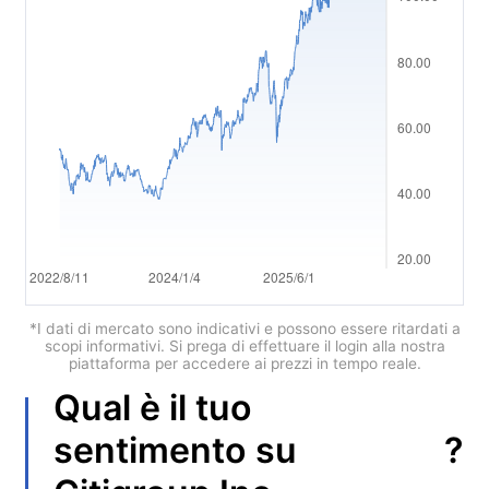
Polski
العربية
简体中文
繁體中文
한국어
ไทย
Tiếng việt
Bahasa Indonesia
*I dati di mercato sono indicativi e possono essere ritardati a
scopi informativi. Si prega di effettuare il login alla nostra
piattaforma per accedere ai prezzi in tempo reale.
Bahasa Melayu
Qual è il tuo
हिन्दी
?
sentimento su