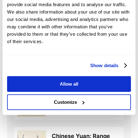
other asset classes.
provide social media features and to analyse our traffic.
We also share information about your use of our site with
Market Sentiment and
our social media, advertising and analytics partners who
Speculation:
traders’ perceptions and
may combine it with other information that you’ve
expectations and speculative trading may
significantly influence shares’ prices.
provided to them or that they’ve collected from your use
of their services.
Show details
C
Notizie
Allow all
China: Credit demand
and liquidity trends –
Customize
DBS
2026-08-08 05:51:00 (GMT+0)
Chinese Yuan: Range