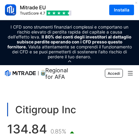
Mitrade EU
Installa
TrustScore
4.7
I CFD sono strumenti finanziari complessi e comportano un
rischio elevato di perdita rapida del capitale a causa
dell'effetto leva.
Il 80% dei conti degli investitori al dettaglio
subisce perdite operando con i CFD presso questo
fornitore.
Valuta attentamente se comprendi il funzionamento
dei CFD e se puoi permetterti di sostenere l'alto rischio di
perdere il tuo denaro.
Regional Sponsor
Accedi
for AFA
Mercato
Forex
Trading
Citigroup Inc
Materie prime
Piattaforma di trading
Strumenti di mercato
134.84
Criptovalute
Gestione del dispositivo
Calendario economico
0.85%
Formazione