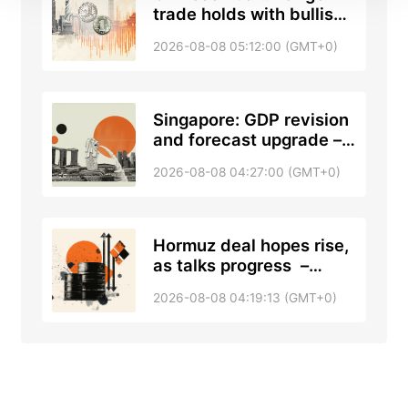
trade holds with bullish
tone against US Dollar –
2026-08-08 05:12:00 (GMT+0)
UOB
Singapore: GDP revision
and forecast upgrade –
DBS
2026-08-08 04:27:00 (GMT+0)
Hormuz deal hopes rise,
as talks progress –
RTRS, ABC News
2026-08-08 04:19:13 (GMT+0)