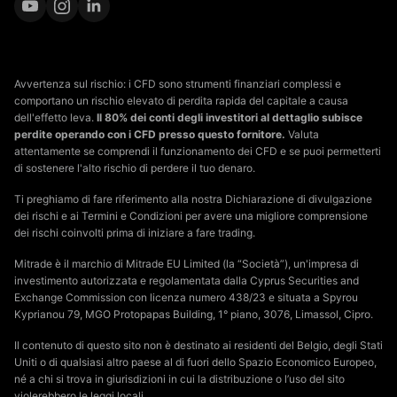
Avvertenza sul rischio: i CFD sono strumenti finanziari complessi e
comportano un rischio elevato di perdita rapida del capitale a causa
dell'effetto leva.
Il 80% dei conti degli investitori al dettaglio subisce
perdite operando con i CFD presso questo fornitore.
Valuta
attentamente se comprendi il funzionamento dei CFD e se puoi permetterti
di sostenere l'alto rischio di perdere il tuo denaro.
Ti preghiamo di fare riferimento alla nostra Dichiarazione di divulgazione
dei rischi e ai Termini e Condizioni per avere una migliore comprensione
dei rischi coinvolti prima di iniziare a fare trading.
Mitrade è il marchio di Mitrade EU Limited (la “Società”), un'impresa di
investimento autorizzata e regolamentata dalla Cyprus Securities and
Exchange Commission con licenza numero 438/23 e situata a Spyrou
Kyprianou 79, MGO Protopapas Building, 1° piano, 3076, Limassol, Cipro.
Il contenuto di questo sito non è destinato ai residenti del Belgio, degli Stati
Uniti o di qualsiasi altro paese al di fuori dello Spazio Economico Europeo,
né a chi si trova in giurisdizioni in cui la distribuzione o l’uso del sito
violerebbero le leggi locali.