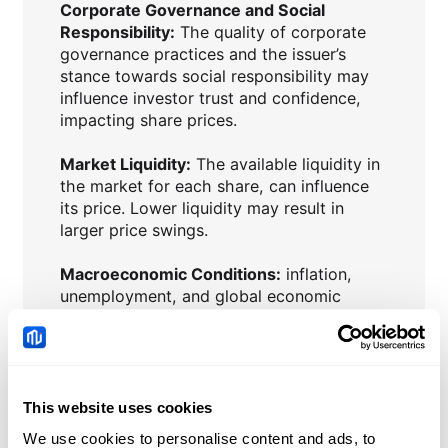
Corporate Governance and Social
Responsibility:
The quality of corporate
governance practices and the issuer’s
stance towards social responsibility may
influence investor trust and confidence,
impacting share prices.
Market Liquidity:
The available liquidity in
the market for each share, can influence
its price. Lower liquidity may result in
larger price swings.
Macroeconomic Conditions:
inflation,
unemployment, and global economic
trends, can impact investor confidence
and influence share prices.
Interest Rates:
Central bank policies and
changes in interest rates can affect the
This website uses cookies
attractiveness of shares compared to
We use cookies to personalise content and ads, to