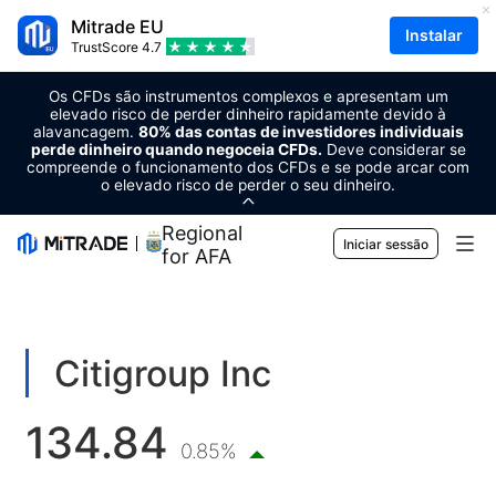
Mitrade EU
Instalar
TrustScore
4.7
Os CFDs são instrumentos complexos e apresentam um
elevado risco de perder dinheiro rapidamente devido à
alavancagem.
80% das contas de investidores individuais
perde dinheiro quando negoceia CFDs.
Deve considerar se
compreende o funcionamento dos CFDs e se pode arcar com
o elevado risco de perder o seu dinheiro.
Regional Sponsor
Iniciar sessão
for AFA
Mercados
Forex
Trading
Citigroup Inc
Matérias-primas
Plataforma de negociação
Ferramentas de mercado
134.84
Criptomoedas
Gestão de risco
Calendário económico
0.85%
Formação
Ações
Custo e encargos
Notícias