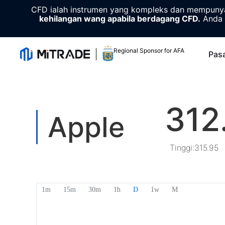
CFD ialah instrumen yang kompleks dan mempunyai
kehilangan wang apabila berdagang CFD.
Anda 
Regional Sponsor for AFA
Pas
312
Apple
Tinggi
:
315.95