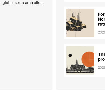
global serta arah aliran
For
Non
ret
202
Tha
pro
202