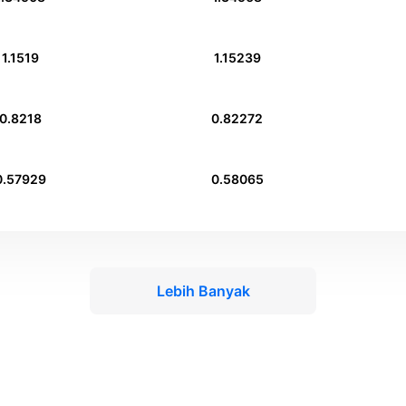
1.1519
1.15239
0.8218
0.82272
0.57929
0.58065
Lebih Banyak