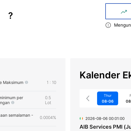
?
Mengund
Kalender E
e Maksimum
1 : 10
Thur
F
minimum per
0.5
08-06
08
angan
Lot
aan semalaman -
0.0004%
2026-08-06 00:01:00
AIB Services PMI (Ju