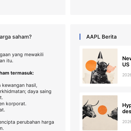
harga saham?
AAPL
Berita
iagaan yang mewakili
New
n itu.
US 
aham termasuk:
202
h kewangan hasil,
perkhidmatan; daya saing
t.
n korporat.
Hyp
at.
des
202
mencipta perubahan harga
m.