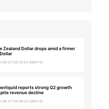
 Zealand Dollar drops amid a firmer
Dollar
6-08-07 05:15:54 (GMT+0)
erliquid reports strong Q2 growth
pite revenue decline
6-08-07 04:58:22 (GMT+0)