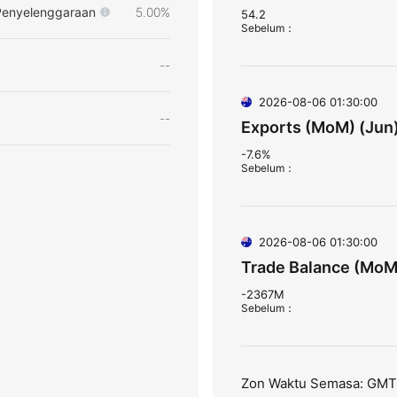
Penyelenggaraan
5.00%
54.2
Sebelum
：
--
2026-08-06 01:30:00
--
Exports (MoM) (Jun
-7.6%
Sebelum
：
2026-08-06 01:30:00
Trade Balance (MoM
-2367M
Sebelum
：
Zon Waktu Semasa: GM