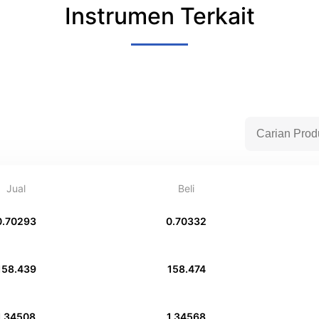
Instrumen Terkait
Jual
Beli
0.70293
0.70332
158.439
158.474
1.34508
1.34568