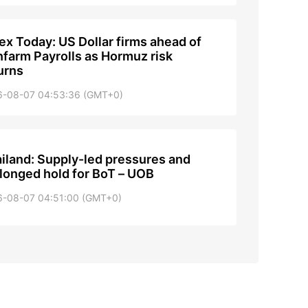
ex Today: US Dollar firms ahead of
farm Payrolls as Hormuz risk
urns
6-08-07 04:53:36 (GMT+0)
iland: Supply-led pressures and
longed hold for BoT – UOB
6-08-07 04:51:00 (GMT+0)