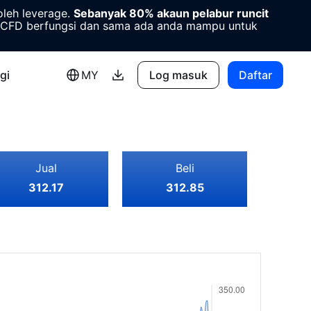
oleh leverage.
Sebanyak 80% akaun pelabur runcit
CFD berfungsi dan sama ada anda mampu untuk
gi
MY
Log masuk
Daftar
Jual
Beli
312.17
312.85