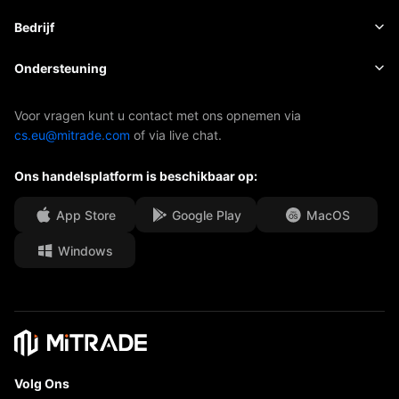
Aandelen
Kosten en toeslagen
Nieuws
Basis
Bedrijf
Indexen
EBook
Over Mitrade
Ondersteuning
ETF's
AFA-sponsoring
Neem contact met ons op
Voor vragen kunt u contact met ons opnemen via
cs.eu@mitrade.com
of via live chat.
Onze onderscheidingen
Afdeling Help
Ons handelsplatform is beschikbaar op:
Media Centre
Veelgestelde vragen (FAQ)
Carrièremogelijkheden
App Store
Google Play
MacOS
Windows
Juridische documenten
Volg Ons