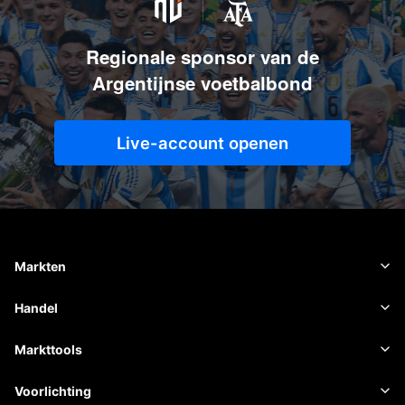
Regionale sponsor van de
Argentijnse voetbalbond
Live-account openen
Markten
Forex
Handel
Grondstoffen
Handelsplatform
Markttools
Cryptovaluta's
Risicobeheer
Economische kalender
Voorlichting