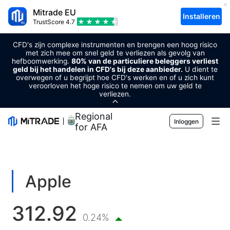
Mitrade EU
Installeren
TrustScore
4.7
CFD's zijn complexe instrumenten en brengen een hoog risico
met zich mee om snel geld te verliezen als gevolg van
hefboomwerking.
80% van de particuliere beleggers verliest
geld bij het handelen in CFD's bij deze aanbieder.
U dient te
overwegen of u begrijpt hoe CFD's werken en of u zich kunt
veroorloven het hoge risico te nemen om uw geld te
verliezen.
Regional Sponsor
Inloggen
for AFA
Markten
Forex
Handel
Apple
Grondstoffen
Handelsplatform
Markttools
312.92
Cryptovaluta's
Risicobeheer
Economische kalender
0.24%
Voorlichting