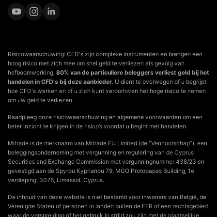
Risicowaarschuwing: CFD's zijn complexe instrumenten en brengen een
hoog risico met zich mee om snel geld te verliezen als gevolg van
hefboomwerking.
80% van de particuliere beleggers verliest geld bij het
handelen in CFD's bij deze aanbieder.
U dient te overwegen of u begrijpt
hoe CFD's werken en of u zich kunt veroorloven het hoge risico te nemen
om uw geld te verliezen.
Raadpleeg onze risicowaarschuwing en algemene voorwaarden om een
beter inzicht te krijgen in de risico’s voordat u begint met handelen.
Mitrade is de merknaam van Mitrade EU Limited (de “Vennootschap”), een
beleggingsonderneming met vergunning en regulering van de Cyprus
Securities and Exchange Commission met vergunningnummer 438/23 en
gevestigd aan de Spyrou Kyprianou 79, MGO Protopapas Building, 1e
verdieping, 3076, Limassol, Cyprus.
De inhoud van deze website is niet bestemd voor inwoners van België, de
Verenigde Staten of personen in landen buiten de EER of een rechtsgebied
waar de verspreiding of het gebruik in strijd zou zijn met de plaatselijke