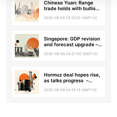
Chinese Yuan: Range
trade holds with bullish
tone against US Dollar –
2026-08-08 05:12:00 (GMT+0)
UOB
Singapore: GDP revision
and forecast upgrade –
DBS
2026-08-08 04:27:00 (GMT+0)
Hormuz deal hopes rise,
as talks progress –
RTRS, ABC News
2026-08-08 04:19:13 (GMT+0)