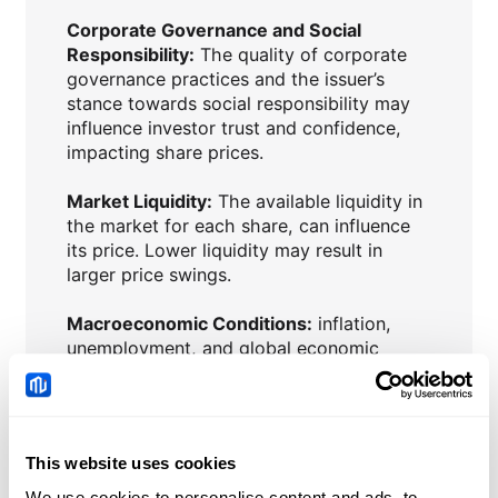
Corporate Governance and Social
Responsibility:
The quality of corporate
governance practices and the issuer’s
stance towards social responsibility may
influence investor trust and confidence,
impacting share prices.
Market Liquidity:
The available liquidity in
the market for each share, can influence
its price. Lower liquidity may result in
larger price swings.
Macroeconomic Conditions:
inflation,
unemployment, and global economic
trends, can impact investor confidence
and influence share prices.
Interest Rates:
Central bank policies and
This website uses cookies
changes in interest rates can affect the
attractiveness of shares compared to
We use cookies to personalise content and ads, to