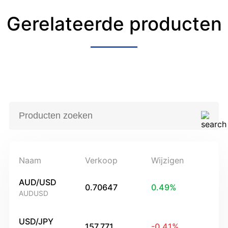
Gerelateerde producten
Naam
Verkoop
Wijzigen
AUD/USD
0.70647
0.49
%
AUDUSD
USD/JPY
157.771
-0.41
%