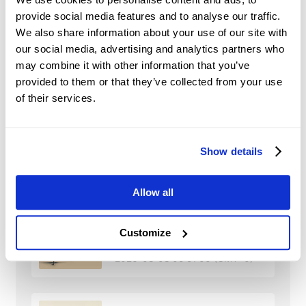
other asset classes.
provide social media features and to analyse our traffic.
We also share information about your use of our site with
Market Sentiment and
our social media, advertising and analytics partners who
Speculation:
traders’ perceptions and
may combine it with other information that you’ve
expectations and speculative trading may
provided to them or that they’ve collected from your use
significantly influence shares’ prices.
of their services.
Show details
AAPL
Nieuws
Allow all
China: Credit demand
and liquidity trends –
Customize
DBS
2026-08-08 05:51:00 (GMT+0)