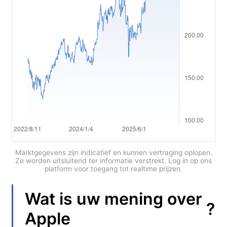
Polski
العربية
简体中文
繁體中文
한국어
ไทย
Tiếng việt
Bahasa Indonesia
Marktgegevens zijn indicatief en kunnen vertraging oplopen.
Ze worden uitsluitend ter informatie verstrekt. Log in op ons
platform voor toegang tot realtime prijzen.
Bahasa Melayu
हिन्दी
Wat is uw mening over
?
Apple