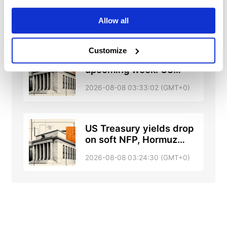
Standard Chartered
2026-08-08 03:42:00 (GMT+0)
Allow all
Customize
Forecasting the
upcoming week: US
inflation takes center
2026-08-08 03:33:02 (GMT+0)
stage next week
US Treasury yields drop
on soft NFP, Hormuz
hopes ease Fed risks
2026-08-08 03:24:30 (GMT+0)