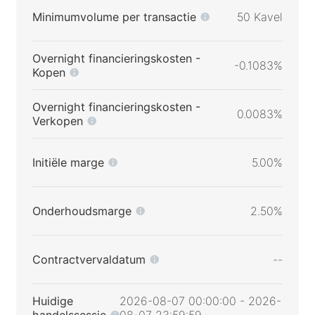
Minimumvolume per transactie
50 Kavel
Overnight financieringskosten -
-0.1083%
Kopen
Overnight financieringskosten -
0.0083%
Verkopen
Initiële marge
5.00%
Onderhoudsmarge
2.50%
Contractvervaldatum
--
Huidige
2026-08-07 00:00:00 - 2026-
handelssessie
08-07 23:59:59