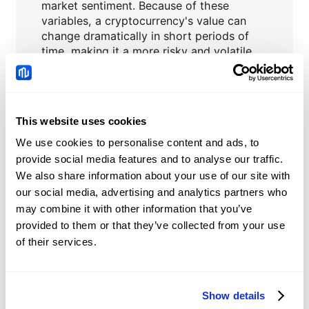
market sentiment. Because of these
variables, a cryptocurrency's value can
change dramatically in short periods of
time, making it a more risky and volatile
asset class.
This website uses cookies
We use cookies to personalise content and ads, to
APEUSD
Nieuws
provide social media features and to analyse our traffic.
We also share information about your use of our site with
our social media, advertising and analytics partners who
GBP/JPY Price Forecast:
may combine it with other information that you’ve
Rebound holds above
provided to them or that they’ve collected from your use
200-day SMA
2026-08-08 04:03:53 (GMT+0)
of their services.
Philippines: BSP policy
Show details
outlook shifts –