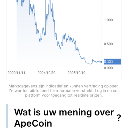
Polski
العربية
简体中文
繁體中文
한국어
ไทย
Tiếng việt
Bahasa Indonesia
Marktgegevens zijn indicatief en kunnen vertraging oplopen.
Ze worden uitsluitend ter informatie verstrekt. Log in op ons
platform voor toegang tot realtime prijzen.
Bahasa Melayu
हिन्दी
Wat is uw mening over
?
ApeCoin