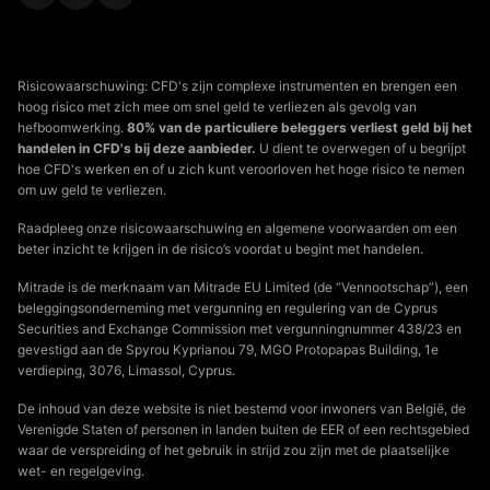
Risicowaarschuwing: CFD's zijn complexe instrumenten en brengen een
hoog risico met zich mee om snel geld te verliezen als gevolg van
hefboomwerking.
80% van de particuliere beleggers verliest geld bij het
handelen in CFD's bij deze aanbieder.
U dient te overwegen of u begrijpt
hoe CFD's werken en of u zich kunt veroorloven het hoge risico te nemen
om uw geld te verliezen.
Raadpleeg onze risicowaarschuwing en algemene voorwaarden om een
beter inzicht te krijgen in de risico’s voordat u begint met handelen.
Mitrade is de merknaam van Mitrade EU Limited (de “Vennootschap”), een
beleggingsonderneming met vergunning en regulering van de Cyprus
Securities and Exchange Commission met vergunningnummer 438/23 en
gevestigd aan de Spyrou Kyprianou 79, MGO Protopapas Building, 1e
verdieping, 3076, Limassol, Cyprus.
De inhoud van deze website is niet bestemd voor inwoners van België, de
Verenigde Staten of personen in landen buiten de EER of een rechtsgebied
waar de verspreiding of het gebruik in strijd zou zijn met de plaatselijke
wet- en regelgeving.