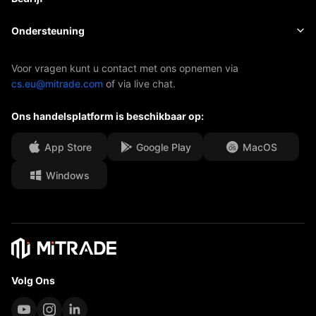
Indexen
EBook
Over Mitrade
Ondersteuning
ETF's
AFA-sponsoring
Neem contact met ons op
Voor vragen kunt u contact met ons opnemen via
cs.eu@mitrade.com
of via live chat.
Onze onderscheidingen
Afdeling Help
Ons handelsplatform is beschikbaar op:
Media Centre
Veelgestelde vragen (FAQ)
Carrièremogelijkheden
App Store
Google Play
MacOS
Windows
Juridische documenten
Volg Ons