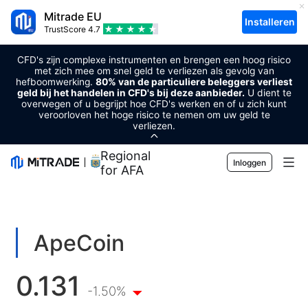
Mitrade EU
Installeren
TrustScore
4.7
CFD's zijn complexe instrumenten en brengen een hoog risico
met zich mee om snel geld te verliezen als gevolg van
hefboomwerking.
80% van de particuliere beleggers verliest
geld bij het handelen in CFD's bij deze aanbieder.
U dient te
overwegen of u begrijpt hoe CFD's werken en of u zich kunt
veroorloven het hoge risico te nemen om uw geld te
verliezen.
Regional Sponsor
Inloggen
for AFA
Markten
Forex
Handel
ApeCoin
Grondstoffen
Handelsplatform
Markttools
0.131
Cryptovaluta's
Risicobeheer
Economische kalender
-1.50%
Voorlichting