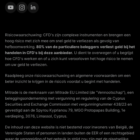
Risicowaarschuwing: CFD's zijn complexe instrumenten en brengen een
hoog risico met zich mee om snel geld te verliezen als gevolg van
hefboomwerking.
80% van de particuliere beleggers verliest geld bij het
handelen in CFD's bij deze aanbieder.
U dient te overwegen of u begrijpt
hoe CFD's werken en of u zich kunt veroorloven het hoge risico te nemen
om uw geld te verliezen.
Raadpleeg onze risicowaarschuwing en algemene voorwaarden om een
beter inzicht te krijgen in de risico’s voordat u begint met handelen.
Mitrade is de merknaam van Mitrade EU Limited (de “Vennootschap”), een
beleggingsonderneming met vergunning en regulering van de Cyprus
Securities and Exchange Commission met vergunningnummer 438/23 en
gevestigd aan de Spyrou Kyprianou 79, MGO Protopapas Building, 1e
verdieping, 3076, Limassol, Cyprus.
De inhoud van deze website is niet bestemd voor inwoners van België, de
Verenigde Staten of personen in landen buiten de EER of een rechtsgebied
waar de verspreiding of het gebruik in strijd zou zijn met de plaatselijke