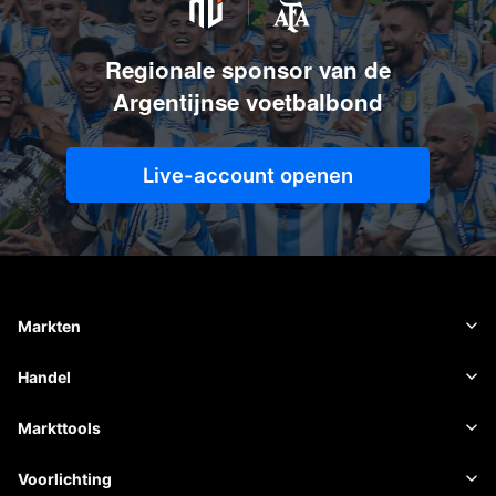
Regionale sponsor van de
Argentijnse voetbalbond
Live-account openen
Markten
Forex
Handel
Grondstoffen
Handelsplatform
Markttools
Cryptovaluta's
Risicobeheer
Economische kalender
Voorlichting