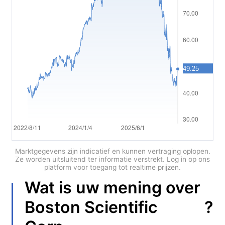
Polski
العربية
简体中文
繁體中文
한국어
ไทย
Tiếng việt
Bahasa Indonesia
Marktgegevens zijn indicatief en kunnen vertraging oplopen.
Ze worden uitsluitend ter informatie verstrekt. Log in op ons
platform voor toegang tot realtime prijzen.
Bahasa Melayu
Wat is uw mening over
हिन्दी
?
Boston Scientific