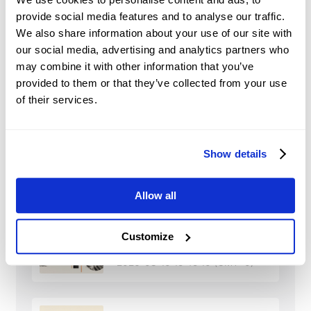
other asset classes.
provide social media features and to analyse our traffic.
We also share information about your use of our site with
Market Sentiment and
our social media, advertising and analytics partners who
Speculation:
traders’ perceptions and
may combine it with other information that you’ve
expectations and speculative trading may
provided to them or that they’ve collected from your use
significantly influence shares’ prices.
of their services.
Show details
BSX
Nieuws
Allow all
Pi Network Price
Forecast: Mild bearish
Customize
bias caps PI corrective
2026-08-10 15:45:10 (GMT+0)
rebound