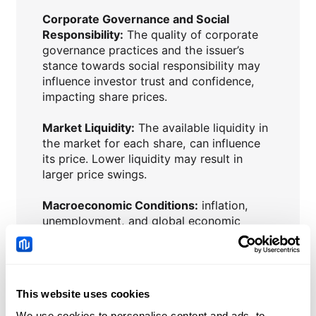
Corporate Governance and Social
Responsibility:
The quality of corporate
governance practices and the issuer’s
stance towards social responsibility may
influence investor trust and confidence,
impacting share prices.
Market Liquidity:
The available liquidity in
the market for each share, can influence
its price. Lower liquidity may result in
larger price swings.
Macroeconomic Conditions:
inflation,
unemployment, and global economic
trends, can impact investor confidence
and influence share prices.
Interest Rates:
Central bank policies and
This website uses cookies
changes in interest rates can affect the
attractiveness of shares compared to
We use cookies to personalise content and ads, to