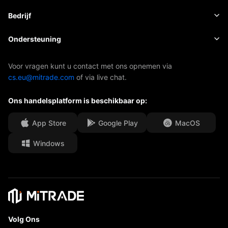
Aandelen
Kosten en toeslagen
Nieuws
Basis
Bedrijf
Indexen
EBook
Over Mitrade
Ondersteuning
ETF's
AFA-sponsoring
Neem contact met ons op
Voor vragen kunt u contact met ons opnemen via
cs.eu@mitrade.com
of via live chat.
Onze onderscheidingen
Afdeling Help
Ons handelsplatform is beschikbaar op:
Media Centre
Veelgestelde vragen (FAQ)
Carrièremogelijkheden
App Store
Google Play
MacOS
Windows
Juridische documenten
Volg Ons