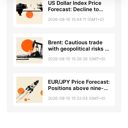
US Dollar Index Price
Forecast: Decline to
accelerate below 99.40
2026-08-10 15:44:11 (GMT+0)
Brent: Cautious trade
with geopolitical risks –
Rabobank
2026-08-10 15:36:26 (GMT+0)
EUR/JPY Price Forecast:
Positions above nine-
day EMA near 183.00
2026-08-10 15:32:04 (GMT+0)