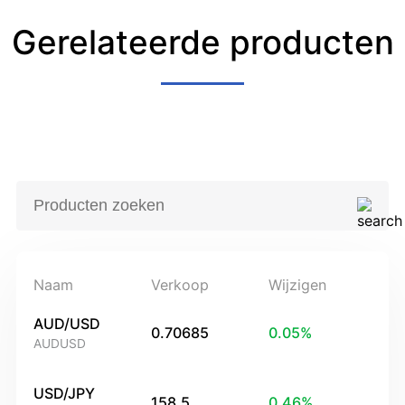
Gerelateerde producten
Naam
Verkoop
Wijzigen
AUD/USD
0.70685
0.05
%
AUDUSD
USD/JPY
158.5
0.46
%