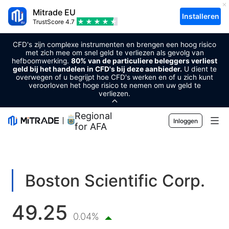
Mitrade EU
Installeren
TrustScore
4.7
CFD's zijn complexe instrumenten en brengen een hoog risico
met zich mee om snel geld te verliezen als gevolg van
hefboomwerking.
80% van de particuliere beleggers verliest
geld bij het handelen in CFD's bij deze aanbieder.
U dient te
overwegen of u begrijpt hoe CFD's werken en of u zich kunt
veroorloven het hoge risico te nemen om uw geld te
verliezen.
Regional Sponsor
Inloggen
for AFA
Markten
Forex
Handel
Boston Scientific Corp.
Grondstoffen
Handelsplatform
Markttools
49.25
Cryptovaluta's
Risicobeheer
Economische kalender
0.04%
Voorlichting