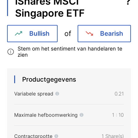
?
iShares MSCI
Singapore ETF
of
Bullish
Bearish
Stem om het sentiment van handelaren te
zien
Productgegevens
Variabele spread
0.21
Maximale hefboomwerking
1 : 10
Contractgrootte
1 Share(s)