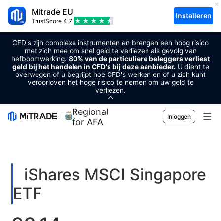
Mitrade EU
Installeren
TrustScore
4.7
CFD's zijn complexe instrumenten en brengen een hoog risico
met zich mee om snel geld te verliezen als gevolg van
hefboomwerking.
80% van de particuliere beleggers verliest
geld bij het handelen in CFD's bij deze aanbieder.
U dient te
overwegen of u begrijpt hoe CFD's werken en of u zich kunt
veroorloven het hoge risico te nemen om uw geld te
verliezen.
Regional Sponsor
Inloggen
for AFA
Markten
Forex
Handel
iShares MSCI Singapore
Grondstoffen
Handelsplatform
Markttools
ETF
Cryptovaluta's
Risicobeheer
Economische kalender
Voorlichting