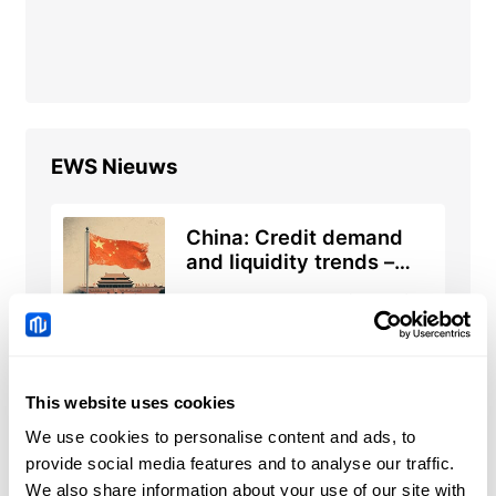
EWS
Nieuws
China: Credit demand
and liquidity trends –
DBS
2026-08-08 05:51:00 (GMT+0)
Chinese Yuan: Range
This website uses cookies
trade holds with bullish
tone against US Dollar –
We use cookies to personalise content and ads, to
2026-08-08 05:12:00 (GMT+0)
UOB
provide social media features and to analyse our traffic.
We also share information about your use of our site with