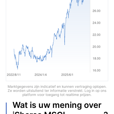
Polski
العربية
简体中文
繁體中文
한국어
ไทย
Tiếng việt
Bahasa Indonesia
Bahasa Melayu
Marktgegevens zijn indicatief en kunnen vertraging oplopen.
Ze worden uitsluitend ter informatie verstrekt. Log in op ons
platform voor toegang tot realtime prijzen.
हिन्दी
Wat is uw mening over