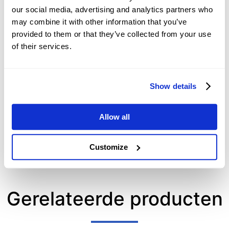
our social media, advertising and analytics partners who
Singapore: GDP revision
may combine it with other information that you’ve
and forecast upgrade –
provided to them or that they’ve collected from your use
DBS
of their services.
2026-08-08 04:27:00 (GMT+0)
Show details
Hormuz deal hopes rise,
as talks progress –
RTRS, ABC News
Allow all
2026-08-08 04:19:13 (GMT+0)
Customize
Gerelateerde producten