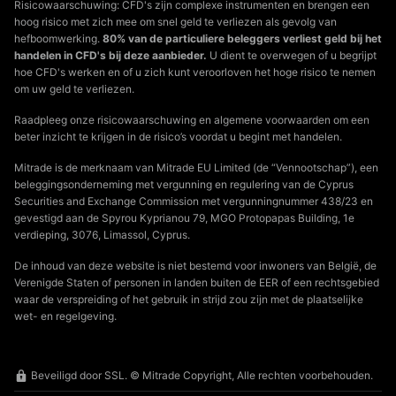
Risicowaarschuwing: CFD's zijn complexe instrumenten en brengen een
hoog risico met zich mee om snel geld te verliezen als gevolg van
hefboomwerking.
80% van de particuliere beleggers verliest geld bij het
handelen in CFD's bij deze aanbieder.
U dient te overwegen of u begrijpt
hoe CFD's werken en of u zich kunt veroorloven het hoge risico te nemen
om uw geld te verliezen.
Raadpleeg onze risicowaarschuwing en algemene voorwaarden om een
beter inzicht te krijgen in de risico’s voordat u begint met handelen.
Mitrade is de merknaam van Mitrade EU Limited (de “Vennootschap”), een
beleggingsonderneming met vergunning en regulering van de Cyprus
Securities and Exchange Commission met vergunningnummer 438/23 en
gevestigd aan de Spyrou Kyprianou 79, MGO Protopapas Building, 1e
verdieping, 3076, Limassol, Cyprus.
De inhoud van deze website is niet bestemd voor inwoners van België, de
Verenigde Staten of personen in landen buiten de EER of een rechtsgebied
waar de verspreiding of het gebruik in strijd zou zijn met de plaatselijke
wet- en regelgeving.
Beveiligd door SSL. © Mitrade Copyright, Alle rechten voorbehouden.