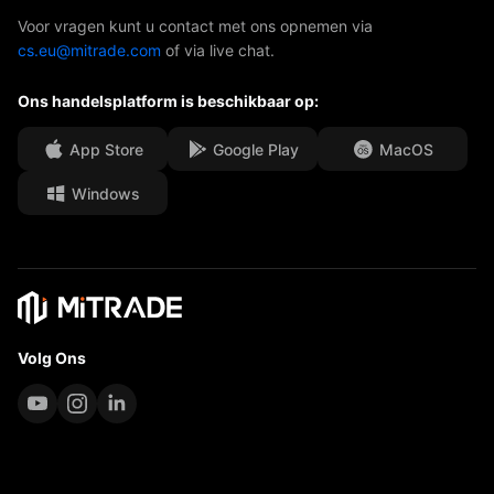
AFA-sponsoring
Neem contact met ons op
Voor vragen kunt u contact met ons opnemen via
cs.eu@mitrade.com
of via live chat.
Onze onderscheidingen
Afdeling Help
Ons handelsplatform is beschikbaar op:
Media Centre
Veelgestelde vragen (FAQ)
Carrièremogelijkheden
App Store
Google Play
MacOS
Windows
Juridische documenten
Volg Ons