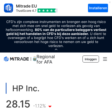
Mitrade EU
Installeren
TrustScore
4.7
CFD's zijn complexe instrumenten en brengen een hoog risico
met zich mee om snel geld te verliezen als gevolg van
hefboomwerking.
80% van de particuliere beleggers verliest
geld bij het handelen in CFD's bij deze aanbieder.
U dient te
overwegen of u begrijpt hoe CFD's werken en of u zich kunt
veroorloven het hoge risico te nemen om uw geld te
verliezen.
Regional Sponsor
Inloggen
for AFA
Markten
Forex
Handel
HP Inc.
Grondstoffen
Handelsplatform
Markttools
28.15
Cryptovaluta's
Risicobeheer
Economische kalender
-1.12%
Voorlichting