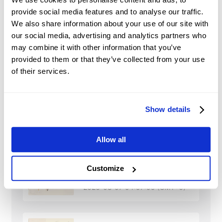
other asset classes.
provide social media features and to analyse our traffic.
We also share information about your use of our site with
Market Sentiment and
our social media, advertising and analytics partners who
Speculation:
traders’ perceptions and
may combine it with other information that you’ve
expectations and speculative trading may
provided to them or that they’ve collected from your use
significantly influence shares’ prices.
of their services.
Show details
HPQ
Nieuws
Allow all
Indonesian Rupiah:
Customize
Policy uncertainty
weighs on IDR against
2026-08-07 04:07:00 (GMT+0)
US Dollar – ING