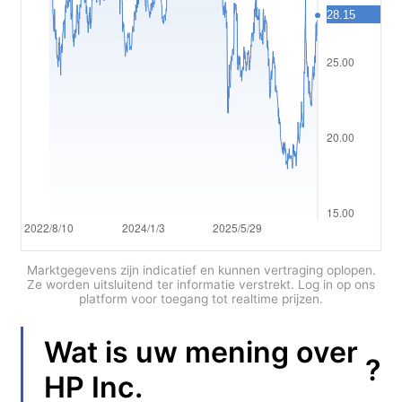
Polski
العربية
简体中文
繁體中文
한국어
ไทย
Tiếng việt
Bahasa Indonesia
Marktgegevens zijn indicatief en kunnen vertraging oplopen.
Ze worden uitsluitend ter informatie verstrekt. Log in op ons
platform voor toegang tot realtime prijzen.
Bahasa Melayu
हिन्दी
Wat is uw mening over
?
HP Inc.