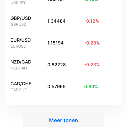
USDJPY
GBP/USD
1.34484
-0.12
%
GBPUSD
EUR/USD
1.15194
-0.28
%
EURUSD
NZD/CAD
0.82228
-0.23
%
NZDCAD
CAD/CHF
0.57966
0.69
%
CADCHF
Meer tonen