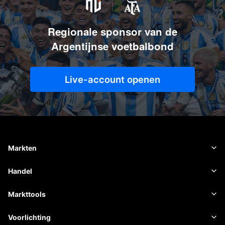
Regionale sponsor van de
Argentijnse voetbalbond
Live-account openen
Markten
Forex
Handel
Grondstoffen
Handelsplatform
Markttools
Cryptovaluta's
Risicobeheer
Economische kalender
Voorlichting