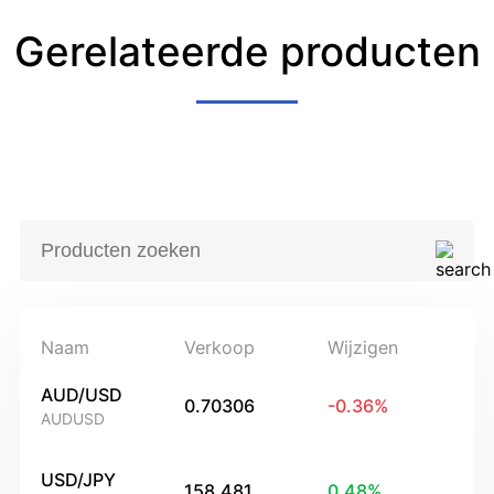
Gerelateerde producten
Naam
Verkoop
Wijzigen
AUD/USD
0.70306
-0.36
%
AUDUSD
USD/JPY
158.481
0.48
%