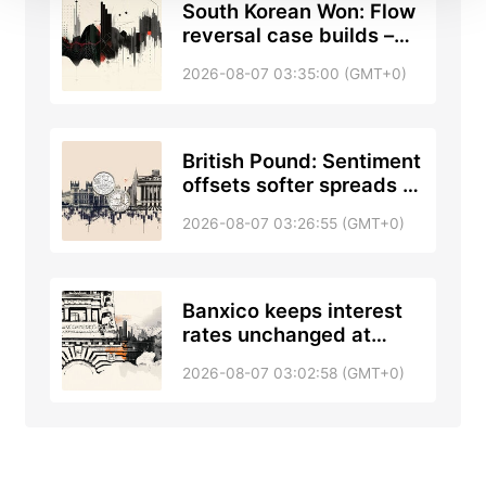
South Korean Won: Flow
reversal case builds –
Societe Generale
2026-08-07 03:35:00 (GMT+0)
British Pound: Sentiment
offsets softer spreads –
Scotiabank
2026-08-07 03:26:55 (GMT+0)
Banxico keeps interest
rates unchanged at
6.50% as expected
2026-08-07 03:02:58 (GMT+0)