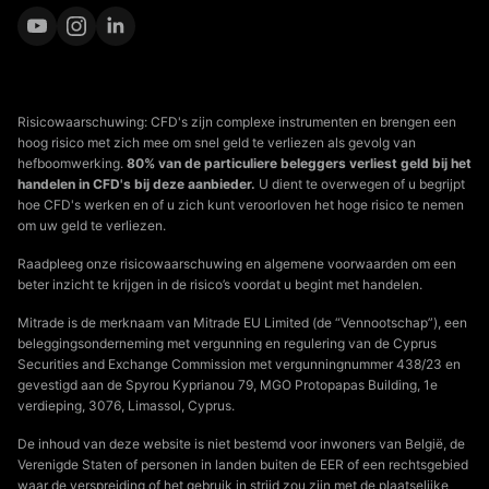
Risicowaarschuwing: CFD's zijn complexe instrumenten en brengen een
hoog risico met zich mee om snel geld te verliezen als gevolg van
hefboomwerking.
80% van de particuliere beleggers verliest geld bij het
handelen in CFD's bij deze aanbieder.
U dient te overwegen of u begrijpt
hoe CFD's werken en of u zich kunt veroorloven het hoge risico te nemen
om uw geld te verliezen.
Raadpleeg onze risicowaarschuwing en algemene voorwaarden om een
beter inzicht te krijgen in de risico’s voordat u begint met handelen.
Mitrade is de merknaam van Mitrade EU Limited (de “Vennootschap”), een
beleggingsonderneming met vergunning en regulering van de Cyprus
Securities and Exchange Commission met vergunningnummer 438/23 en
gevestigd aan de Spyrou Kyprianou 79, MGO Protopapas Building, 1e
verdieping, 3076, Limassol, Cyprus.
De inhoud van deze website is niet bestemd voor inwoners van België, de
Verenigde Staten of personen in landen buiten de EER of een rechtsgebied
waar de verspreiding of het gebruik in strijd zou zijn met de plaatselijke