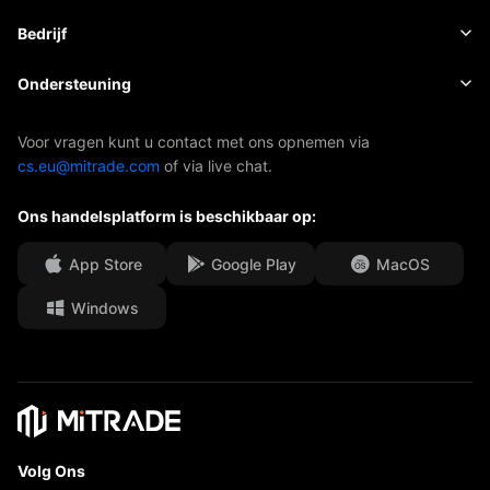
Aandelen
Kosten en toeslagen
Nieuws
Basis
Bedrijf
Indexen
EBook
Over Mitrade
Ondersteuning
ETF's
AFA-sponsoring
Neem contact met ons op
Voor vragen kunt u contact met ons opnemen via
cs.eu@mitrade.com
of via live chat.
Onze onderscheidingen
Afdeling Help
Ons handelsplatform is beschikbaar op:
Media Centre
Veelgestelde vragen (FAQ)
Carrièremogelijkheden
App Store
Google Play
MacOS
Windows
Juridische documenten
Volg Ons