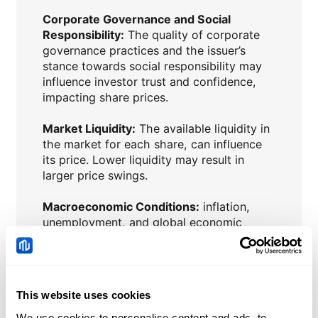
Corporate Governance and Social
Responsibility:
The quality of corporate
governance practices and the issuer’s
stance towards social responsibility may
influence investor trust and confidence,
impacting share prices.
Market Liquidity:
The available liquidity in
the market for each share, can influence
its price. Lower liquidity may result in
larger price swings.
Macroeconomic Conditions:
inflation,
unemployment, and global economic
trends, can impact investor confidence
and influence share prices.
Interest Rates:
Central bank policies and
This website uses cookies
changes in interest rates can affect the
attractiveness of shares compared to
We use cookies to personalise content and ads, to