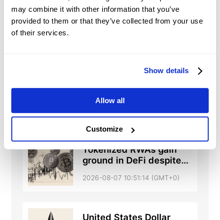
may combine it with other information that you’ve
provided to them or that they’ve collected from your use
of their services.
UKOIL-F
Nieuws
Show details
China’s June Trade
Balance: Surplus widens
Allow all
more than expected to
2026-08-07 10:59:29 (GMT+0)
$112.5 billion
Customize
Tokenized RWAs gain
ground in DeFi despite
broader market
2026-08-07 10:51:14 (GMT+0)
slowdown — CoinShares
United States Dollar