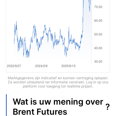
Polski
العربية
简体中文
繁體中文
한국어
ไทย
Tiếng việt
Bahasa Indonesia
Marktgegevens zijn indicatief en kunnen vertraging oplopen.
Ze worden uitsluitend ter informatie verstrekt. Log in op ons
platform voor toegang tot realtime prijzen.
Bahasa Melayu
हिन्दी
Wat is uw mening over
?
Brent Futures