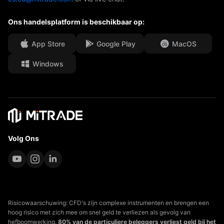
Onze onderscheidingen
Afdeling Help
Ons handelsplatform is beschikbaar op:
Media Centre
Veelgestelde vragen (FAQ)
Carrièremogelijkheden
App Store
Google Play
MacOS
Windows
Juridische documenten
Volg Ons
Risicowaarschuwing: CFD's zijn complexe instrumenten en brengen een
hoog risico met zich mee om snel geld te verliezen als gevolg van
hefboomwerking.
80% van de particuliere beleggers verliest geld bij het