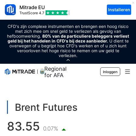
Mitrade EU
Installeren
TrustScore
4.7
CFD's zijn complexe instrumenten en brengen een hoog risico
met zich mee om snel geld te verliezen als gevolg van
hefboomwerking.
80% van de particuliere beleggers verliest
geld bij het handelen in CFD's bij deze aanbieder.
U dient te
overwegen of u begrijpt hoe CFD's werken en of u zich kunt
veroorloven het hoge risico te nemen om uw geld te
verliezen.
Regional Sponsor
Inloggen
for AFA
Markten
Forex
Handel
Brent Futures
Grondstoffen
Handelsplatform
Markttools
83.55
Cryptovaluta's
Risicobeheer
Economische kalender
0.07%
Voorlichting