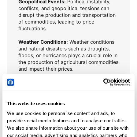
Geopolitical Events:
Political instability,
conflicts, and geopolitical tensions can
disrupt the production and transportation
of commodities, leading to price
fluctuations.
Weather Conditions:
Weather conditions
and natural disasters such as droughts,
floods, or hurricanes plays a crucial role in
the production of agricultural commodities
and impact their prices.
Storage and transportation:
The cost and
efficiency of storage and transportation of
commodities can affect prices.
This website uses cookies
Sentiment and speculation:
Speculative
We use cookies to personalise content and ads, to
trading by investors and their future
provide social media features and to analyse our traffic.
expectations can lead to short term price
We also share information about your use of our site with
movements in commodity markets.
our social media, advertising and analytics partners who