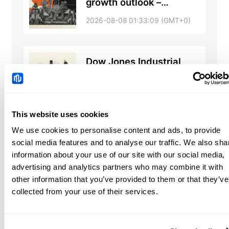
growth outlook –
Standard Chartered
2026-08-08 01:33:09 (GMT+0)
Dow Jones Industrial
Average dodges a hike
December still prices
2026-08-08 00:46:30 (GMT+0)
This website uses cookies
We use cookies to personalise content and ads, to provide
social media features and to analyse our traffic. We also sha
information about your use of our site with our social media,
Produkty powiązane
advertising and analytics partners who may combine it with
other information that you’ve provided to them or that they’ve
collected from your use of their services.