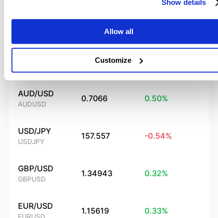
Show details
Allow all
Customize
Nazwa
Sprzedać
Zmiana
AUD/USD
0.7066
0.50
%
AUDUSD
USD/JPY
157.557
-0.54
%
USDJPY
GBP/USD
1.34943
0.32
%
GBPUSD
EUR/USD
1.15619
0.33
%
EURUSD