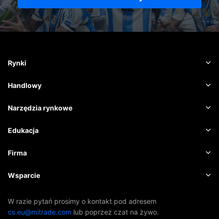
Rynki
Waluta
Handlowy
Towary
Platforma handlowa
Narzędzia rynkowe
Kryptowaluty
Zarządzanie ryzykiem
Kalendarz ekonomiczny
Edukacja
Akcje
Koszty i opłaty
Aktualności
Podstawy
Firma
Indeksy
EBook
O firmie Mitrade
Wsparcie
ETF-y
Sponsoring AFA
Skontaktuj się z nami
W razie pytań prosimy o kontakt pod adresem
cs.eu@mitrade.com
lub poprzez czat na żywo.
Nasze nagrody
Centrum pomocy