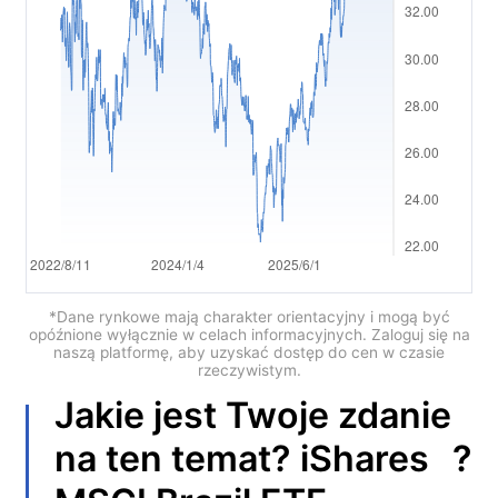
العربية
简体中文
繁體中文
한국어
ไทย
Tiếng việt
Bahasa Indonesia
*Dane rynkowe mają charakter orientacyjny i mogą być
opóźnione wyłącznie w celach informacyjnych. Zaloguj się na
naszą platformę, aby uzyskać dostęp do cen w czasie
Bahasa Melayu
rzeczywistym.
Jakie jest Twoje zdanie
हिन्दी
?
na ten temat?
iShares