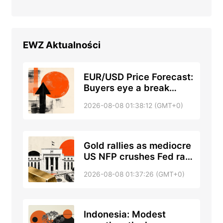
EWZ
Aktualności
EUR/USD Price Forecast:
Buyers eye a break
above the 100-day SMA
2026-08-08 01:38:12 (GMT+0)
Gold rallies as mediocre
US NFP crushes Fed rate
hike bets
2026-08-08 01:37:26 (GMT+0)
Indonesia: Modest