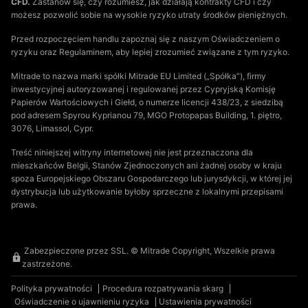
CFD.
Zastanów się, czy rozumiesz, jak działają kontrakty CFD i czy
możesz pozwolić sobie na wysokie ryzyko utraty środków pieniężnych.
Przed rozpoczęciem handlu zapoznaj się z naszym Oświadczeniem o
ryzyku oraz Regulaminem, aby lepiej zrozumieć związane z tym ryzyko.
Mitrade to nazwa marki spółki Mitrade EU Limited („Spółka”), firmy
inwestycyjnej autoryzowanej i regulowanej przez Cypryjską Komisję
Papierów Wartościowych i Giełd, o numerze licencji 438/23, z siedzibą
pod adresem Spyrou Kyprianou 79, MGO Protopapas Building, 1. piętro,
3076, Limassol, Cypr.
Treść niniejszej witryny internetowej nie jest przeznaczona dla
mieszkańców Belgii, Stanów Zjednoczonych ani żadnej osoby w kraju
spoza Europejskiego Obszaru Gospodarczego lub jurysdykcji, w której jej
dystrybucja lub użytkowanie byłoby sprzeczne z lokalnymi przepisami
prawa.
Zabezpieczone przez SSL. © Mitrade Copyright, Wszelkie prawa
zastrzeżone.
Polityka prywatności
Procedura rozpatrywania skarg
Oświadczenie o ujawnieniu ryzyka
Ustawienia prywatności