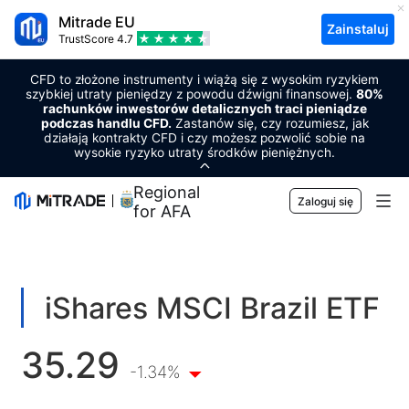
Mitrade EU
Zainstaluj
TrustScore
4.7
CFD to złożone instrumenty i wiążą się z wysokim ryzykiem
szybkiej utraty pieniędzy z powodu dźwigni finansowej.
80%
rachunków inwestorów detalicznych traci pieniądze
podczas handlu CFD.
Zastanów się, czy rozumiesz, jak
działają kontrakty CFD i czy możesz pozwolić sobie na
wysokie ryzyko utraty środków pieniężnych.
Regional Sponsor
Zaloguj się
for AFA
Rynki
Waluta
Handlowy
iShares MSCI Brazil ETF
Towary
Platforma handlowa
Narzędzia rynkowe
35.29
Kryptowaluty
Zarządzanie ryzykiem
Kalendarz ekonomiczny
-1.34%
Edukacja
Akcje
Koszty i opłaty
Aktualności