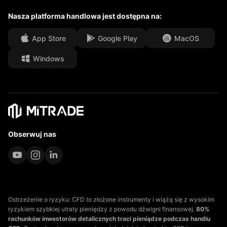
Nasza platforma handlowa jest dostępna na:
Centrum medialne
Często zadawane pytania
Możliwości kariery
App Store
Google Play
MacOS
Windows
Dokumenty prawne
Obserwuj nas
Ostrzeżenie o ryzyku: CFD to złożone instrumenty i wiążą się z wysokim
ryzykiem szybkiej utraty pieniędzy z powodu dźwigni finansowej.
80%
rachunków inwestorów detalicznych traci pieniądze podczas handlu