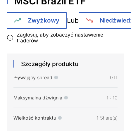
MSCI Brazil ETF
Lub
Zwyżkowy
Niedźwied
Zagłosuj, aby zobaczyć nastawienie
traderów
Szczegóły produktu
Pływający spread
0.11
Maksymalna dźwignia
1 : 10
Wielkość kontraktu
1 Share(s)