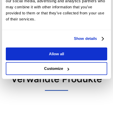
our social media, advertising and analytics partners who
Inflation steht nächste
2026-08-08 03:34:08 (GMT+0)
may combine it with other information that you’ve
Woche im Mittelpunkt
provided to them or that they’ve collected from your use
of their services.
US-Treasury-Renditen
fallen aufgrund des
schwachen NFP,
Show details
2026-08-08 03:25:07 (GMT+0)
Hoffnungen auf die
Straße von Hormus
mindern Fed-Risiken
Allow all
Customize
Verwandte Produkte