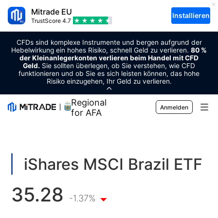
Mitrade EU
Installieren
TrustScore
4.7
CFDs sind komplexe Instrumente und bergen aufgrund der
Hebelwirkung ein hohes Risiko, schnell Geld zu verlieren.
80 %
der Kleinanlegerkonten verlieren beim Handel mit CFD
Geld.
Sie sollten überlegen, ob Sie verstehen, wie CFD
funktionieren und ob Sie es sich leisten können, das hohe
Risiko einzugehen, Ihr Geld zu verlieren.
Regional Sponsor
Anmelden
for AFA
Märkte
Forex
Trading
iShares MSCI Brazil ETF
Rohstoffe
Handelsplattform
Markt-Tools
35.28
Kryptowährungen
Risikomanagement
Wirtschaftskalender
-1.37%
Bildung
Aktien
Kosten und Gebühren
Nachrichten