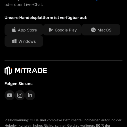
oder über Live-Chat.
Unsere Auszeichnungen
Hilfe-Center
Unsere Handelsplattform ist verfügbar auf:
Medienzentrum
Häufig gestellte Fragen
Karrierechancen
App Store
Google Play
MacOS
Windows
Rechtsdokumente
Folgen Sie uns
Risikowarnung: CFDs sind komplexe Instrumente und bergen aufgrund der
Hebelwirkung ein hohes Risiko, schnell Geld zu verlieren.
80 % der