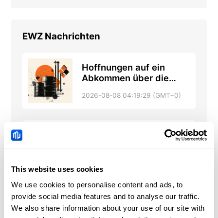
EWZ
Nachrichten
Hoffnungen auf ein
Abkommen über die
Straße von Hormus
2026-08-08 04:19:29 (GMT+0)
steigen, da die
Gespräche
voranschreiten – RTRS,
ABC News
GBP/JPY-Preisprognose:
Erholung hält sich über
dem 200-Tage-SMA
2026-08-08 04:04:20 (GMT+0)
This website uses cookies
We use cookies to personalise content and ads, to
provide social media features and to analyse our traffic.
Prognose für die
We also share information about your use of our site with
kommende Woche: US-