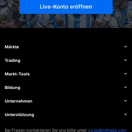
Live-Konto eröffnen
Märkte
Forex
Trading
Rohstoffe
Handelsplattform
Markt-Tools
Kryptowährungen
Risikomanagement
Wirtschaftskalender
Bildung
Aktien
Kosten und Gebühren
Nachrichten
Grundlagen
Unternehmen
Indizes
Insights
Über Mitrade
Unterstützung
ETFs
EBook
AFA-Sponsoring
Kontakt
Bei Fragen kontaktieren Sie uns bitte unter
cs.eu@mitrade.com