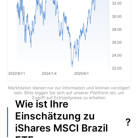
العربية
简体中文
繁體中文
한국어
ไทย
Tiếng việt
Bahasa Indonesia
Marktdaten dienen nur zur Information und können verzögert
sein. Bitte loggen Sie sich auf unserer Plattform ein, um
Zugriff auf Echtzeitpreise zu erhalten.
Bahasa Melayu
Wie ist Ihre
हिन्दी
Einschätzung zu
?
iShares MSCI Brazil