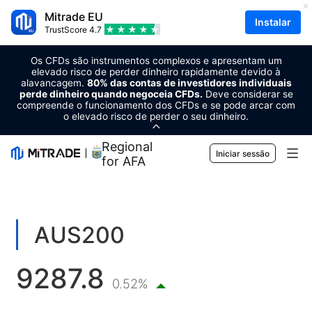
Mitrade EU
Instalar
TrustScore
4.7
Os CFDs são instrumentos complexos e apresentam um
elevado risco de perder dinheiro rapidamente devido à
alavancagem.
80% das contas de investidores individuais
perde dinheiro quando negoceia CFDs.
Deve considerar se
compreende o funcionamento dos CFDs e se pode arcar com
o elevado risco de perder o seu dinheiro.
Regional Sponsor
Iniciar sessão
for AFA
Mercados
Forex
Trading
AUS200
Matérias-primas
Plataforma de negociação
Ferramentas de mercado
9287.8
Criptomoedas
Gestão de risco
Calendário económico
0.52%
Formação
Ações
Custo e encargos
Notícias