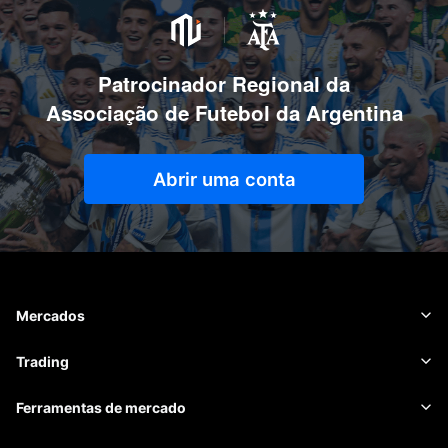
Patrocinador Regional da
Associação de Futebol da Argentina
Abrir uma conta
Mercados
Forex
Trading
Matérias-primas
Plataforma de negociação
Ferramentas de mercado
Criptomoedas
Gestão de risco