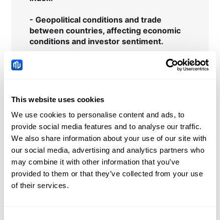
-
Geopolitical conditions and trade
between countries
, affecting economic
conditions and investor sentiment.
-
Exchange rates
and trends in other
financial markets such as commodities,
forex, virtual currencies.
This website uses cookies
We use cookies to personalise content and ads, to
provide social media features and to analyse our traffic.
AUS200
Notícias
We also share information about your use of our site with
our social media, advertising and analytics partners who
may combine it with other information that you’ve
China: Credit demand
provided to them or that they’ve collected from your use
and liquidity trends –
of their services.
DBS
2026-08-08 05:51:00 (GMT+0)