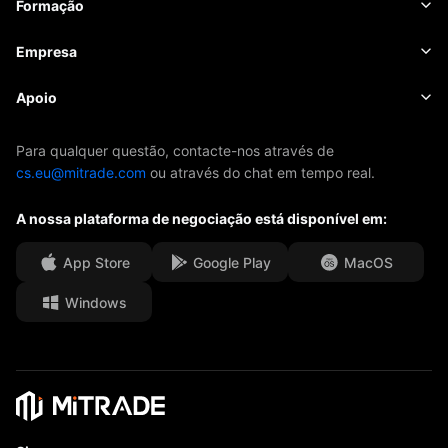
Calendário económico
Formação
Ações
Custo e encargos
Notícias
Noções básicas
Empresa
Índices
EBook
Sobre Mitrade
Apoio
ETFs
Patrocínio da AFA
Contacte-nos
Para qualquer questão, contacte-nos através de
cs.eu@mitrade.com
ou através do chat em tempo real.
Os nossos prémios
Centro de ajuda
A nossa plataforma de negociação está disponível em:
Centro multimédia
PERGUNTAS FREQUENTES
Oportunidades de carreira
App Store
Google Play
MacOS
Windows
Documentos legais