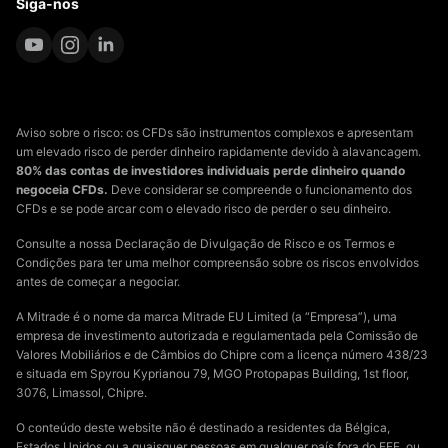
Siga-nos
Aviso sobre o risco: os CFDs são instrumentos complexos e apresentam
um elevado risco de perder dinheiro rapidamente devido à alavancagem.
80% das contas de investidores individuais perde dinheiro quando
negoceia CFDs.
Deve considerar se compreende o funcionamento dos
CFDs e se pode arcar com o elevado risco de perder o seu dinheiro.
Consulte a nossa Declaração de Divulgação de Risco e os Termos e
Condições para ter uma melhor compreensão sobre os riscos envolvidos
antes de começar a negociar.
A Mitrade é o nome da marca Mitrade EU Limited (a “Empresa”), uma
empresa de investimento autorizada e regulamentada pela Comissão de
Valores Mobiliários e de Câmbios do Chipre com a licença número 438/23
e situada em Spyrou Kyprianou 79, MGO Protopapas Building, 1st floor,
3076, Limassol, Chipre.
O conteúdo deste website não é destinado a residentes da Bélgica,
Estados Unidos ou a quaisquer pessoas em qualquer país fora do EEE, ou