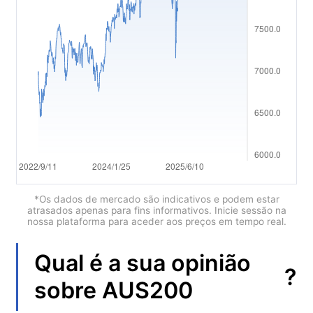
العربية
简体中文
繁體中文
한국어
ไทย
Tiếng việt
Bahasa Indonesia
*Os dados de mercado são indicativos e podem estar
atrasados apenas para fins informativos. Inicie sessão na
nossa plataforma para aceder aos preços em tempo real.
Bahasa Melayu
हिन्दी
Qual é a sua opinião
?
sobre
AUS200