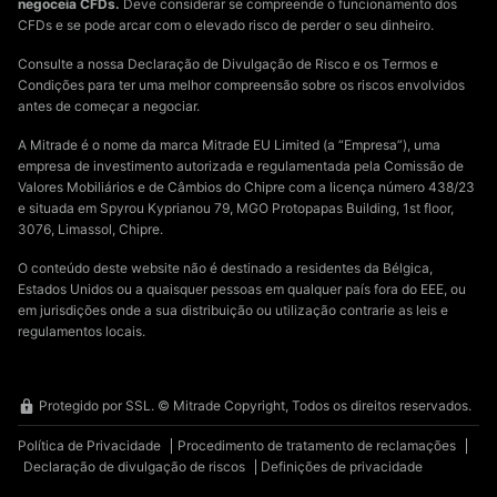
negoceia CFDs.
Deve considerar se compreende o funcionamento dos
CFDs e se pode arcar com o elevado risco de perder o seu dinheiro.
Consulte a nossa Declaração de Divulgação de Risco e os Termos e
Condições para ter uma melhor compreensão sobre os riscos envolvidos
antes de começar a negociar.
A Mitrade é o nome da marca Mitrade EU Limited (a “Empresa”), uma
empresa de investimento autorizada e regulamentada pela Comissão de
Valores Mobiliários e de Câmbios do Chipre com a licença número 438/23
e situada em Spyrou Kyprianou 79, MGO Protopapas Building, 1st floor,
3076, Limassol, Chipre.
O conteúdo deste website não é destinado a residentes da Bélgica,
Estados Unidos ou a quaisquer pessoas em qualquer país fora do EEE, ou
em jurisdições onde a sua distribuição ou utilização contrarie as leis e
regulamentos locais.
Protegido por SSL. © Mitrade Copyright, Todos os direitos reservados.
Política de Privacidade
Procedimento de tratamento de reclamações
Declaração de divulgação de riscos
Definições de privacidade