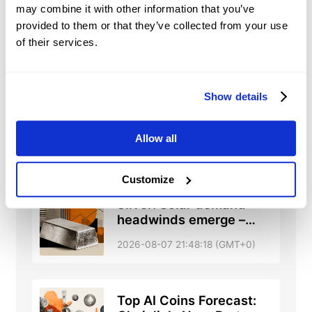
may combine it with other information that you’ve
provided to them or that they’ve collected from your use
of their services.
XPDUSD
Notícias
Show details
Silver Price Forecast:
Weak US payrolls fuel
breakout above 50-day
Allow all
2026-08-07 22:04:15 (GMT+0)
SMA
Customize
Silver: Solar demand
headwinds emerge –
Commerzbank
2026-08-07 21:48:18 (GMT+0)
Top AI Coins Forecast: