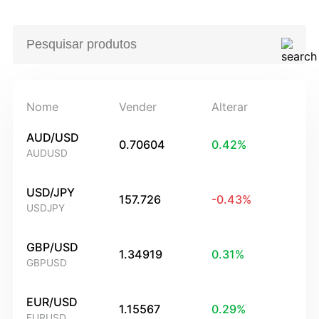
Nome
Vender
Alterar
AUD/USD
0.70604
0.42
%
AUDUSD
USD/JPY
157.726
-0.43
%
USDJPY
GBP/USD
1.34919
0.31
%
GBPUSD
EUR/USD
1.15567
0.29
%
EURUSD