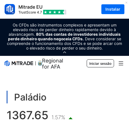
Mitrade EU
Instalar
TrustScore
4.7
Os CFDs são instrumentos complexos e apresentam um
elevado risco de perder dinheiro rapidamente devido à
alavancagem.
80% das contas de investidores individuais
perde dinheiro quando negoceia CFDs.
Deve considerar se
compreende o funcionamento dos CFDs e se pode arcar com
o elevado risco de perder o seu dinheiro.
Regional Sponsor
Iniciar sessão
for AFA
Mercados
Forex
Trading
Paládio
Matérias-primas
Plataforma de negociação
Ferramentas de mercado
1367.65
Criptomoedas
Gestão de risco
Calendário económico
1.57%
Formação
Ações
Custo e encargos
Notícias