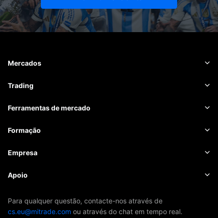
Mercados
Forex
Trading
Matérias-primas
Plataforma de negociação
Ferramentas de mercado
Criptomoedas
Gestão de risco
Calendário económico
Formação
Ações
Custo e encargos
Notícias
Noções básicas
Empresa
Índices
EBook
Sobre Mitrade
Apoio
ETFs
Patrocínio da AFA
Contacte-nos
Para qualquer questão, contacte-nos através de
cs.eu@mitrade.com
ou através do chat em tempo real.
Os nossos prémios
Centro de ajuda