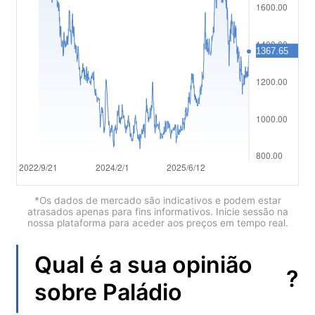
العربية
简体中文
繁體中文
한국어
ไทย
Tiếng việt
Bahasa Indonesia
*Os dados de mercado são indicativos e podem estar
atrasados apenas para fins informativos. Inicie sessão na
nossa plataforma para aceder aos preços em tempo real.
Bahasa Melayu
हिन्दी
Qual é a sua opinião
?
sobre
Paládio