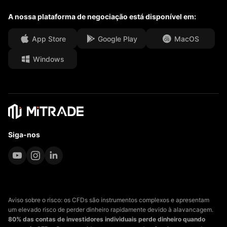
A nossa plataforma de negociação está disponível em:
Centro multimédia
PERGUNTAS FREQUENTES
Oportunidades de carreira
App Store
Google Play
MacOS
Windows
Documentos legais
Siga-nos
Aviso sobre o risco: os CFDs são instrumentos complexos e apresentam
um elevado risco de perder dinheiro rapidamente devido à alavancagem.
80% das contas de investidores individuais perde dinheiro quando