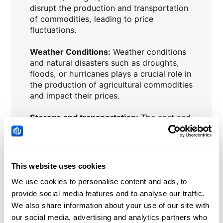
disrupt the production and transportation
of commodities, leading to price
fluctuations.
Weather Conditions:
Weather conditions
and natural disasters such as droughts,
floods, or hurricanes plays a crucial role in
the production of agricultural commodities
and impact their prices.
Storage and transportation:
The cost and
efficiency of storage and transportation of
commodities can affect prices.
This website uses cookies
Sentiment and speculation:
Speculative
We use cookies to personalise content and ads, to
trading by investors and their future
expectations can lead to short term price
provide social media features and to analyse our traffic.
movements in commodity markets.
We also share information about your use of our site with
our social media, advertising and analytics partners who