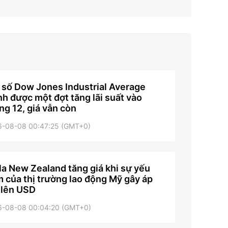
 số Dow Jones Industrial Average
nh được một đợt tăng lãi suất vào
ng 12, giá vẫn còn
6-08-08 00:47:25 (GMT+0)
la New Zealand tăng giá khi sự yếu
 của thị trường lao động Mỹ gây áp
 lên USD
6-08-08 00:04:20 (GMT+0)