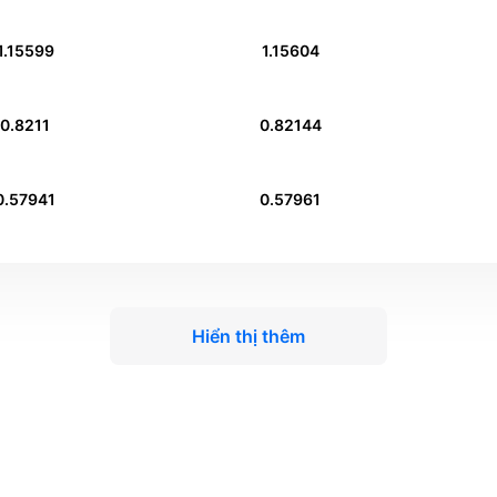
1.15599
1.15604
0.8211
0.82144
0.57941
0.57961
Hiển thị thêm