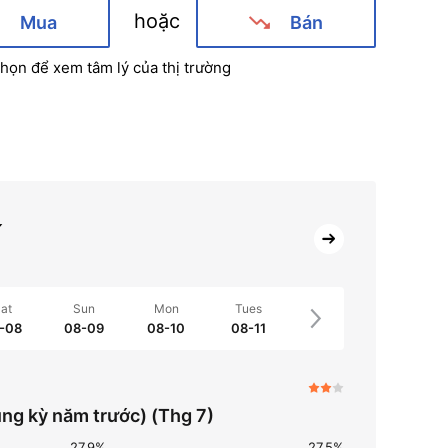
hoặc
Mua
Bán
họn để xem tâm lý của thị trường
ế
at
Sun
Mon
Tues
-08
08-09
08-10
08-11
ùng kỳ năm trước) (Thg 7)
27.9%
27.5%