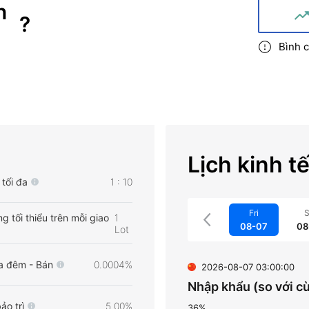
n
?
Bình c
Lịch kinh t
tối đa
1 : 10
Fri
S
ng tối thiểu trên mỗi giao
1
08-07
08
Lot
a đêm - Bán
0.0004%
2026-08-07 03:00:00
Nhập khẩu (so với c
ảo trì
5.00%
36%