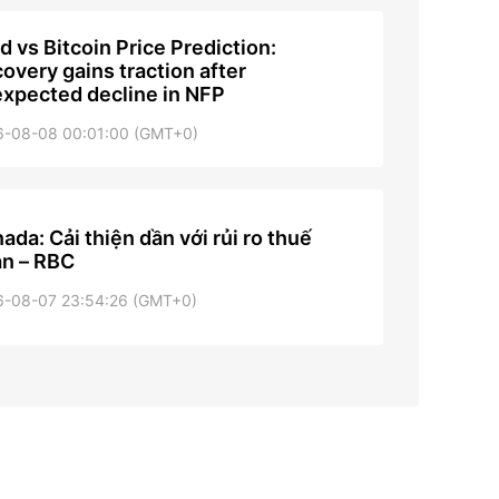
d vs Bitcoin Price Prediction:
overy gains traction after
xpected decline in NFP
6-08-08 00:01:00 (GMT+0)
ada: Cải thiện dần với rủi ro thuế
n – RBC
6-08-07 23:54:26 (GMT+0)