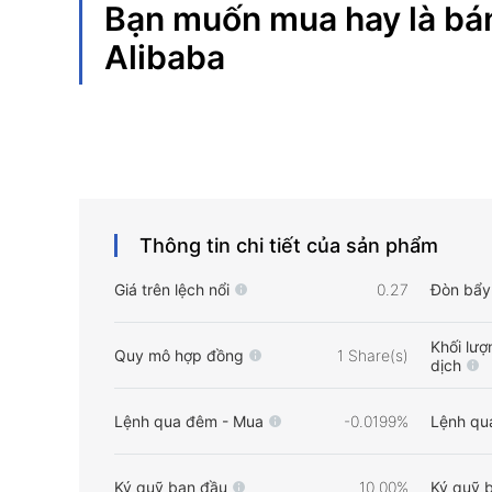
Bạn muốn mua hay là bá
Alibaba
Thông tin chi tiết của sản phẩm
Giá trên lệch nổi
0.27
Đòn bẩy 
Khối lượ
Quy mô hợp đồng
1 Share(s)
dịch
Lệnh qua đêm - Mua
-0.0199%
Lệnh qu
Ký quỹ ban đầu
10.00%
Ký quỹ b