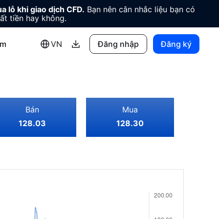
a lỗ khi giao dịch CFD.
Bạn nên cân nhắc liệu bạn có
ất tiền hay không.
êm
VN
Đăng nhập
Đăng ký
Bán
Mua
128.03
128.30