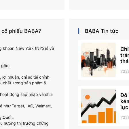
á cổ phiếu BABA?
BABA
Tin tức
ng khoán New York (NYSE) và
Chỉ
trá
thá
o gồm:
202
lợi nhuận, chỉ số tài chính
o, chất lượng sản phẩm &
, hoạt động sáp nhập và chia
Đô 
kém
ẻ như Target, IAC, Walmart,
lực
ng Quốc.
202
 xu hướng thị trường chứng