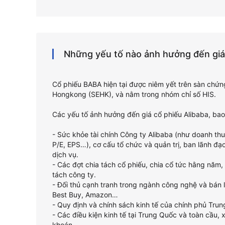
Những yếu tố nào ảnh hưởng đến gi
Cổ phiếu BABA hiện tại được niêm yết trên sàn chứ
Hongkong (SEHK), và nằm trong nhóm chỉ số HIS.
Các yếu tố ảnh hưởng đến giá cổ phiếu Alibaba, ba
- Sức khỏe tài chính Công ty Alibaba (như doanh thu, 
P/E, EPS…), cơ cấu tổ chức và quản trị, ban lãnh đạ
dịch vụ.
- Các đợt chia tách cổ phiếu, chia cổ tức hằng năm
tách công ty.
- Đối thủ cạnh tranh trong ngành công nghệ và bán l
Best Buy, Amazon…
- Quy định và chính sách kinh tế của chính phủ Tru
- Các điều kiện kinh tế tại Trung Quốc và toàn cầu,
khoán.