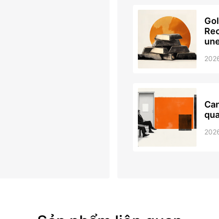
Gol
Rec
une
202
Can
qua
202