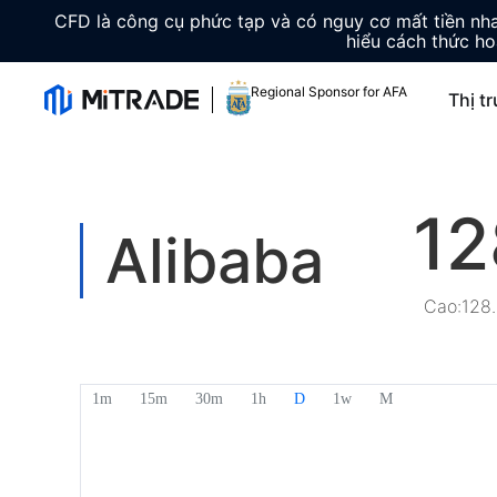
CFD là công cụ phức tạp và có nguy cơ mất tiền n
hiểu cách thức ho
Regional Sponsor for AFA
Thị t
12
Alibaba
Cao
:
128