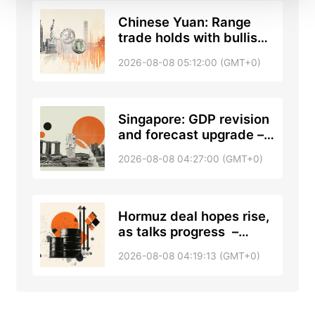
Chinese Yuan: Range
trade holds with bullish
tone against US Dollar –
2026-08-08 05:12:00 (GMT+0)
UOB
Singapore: GDP revision
and forecast upgrade –
DBS
2026-08-08 04:27:00 (GMT+0)
Hormuz deal hopes rise,
as talks progress –
RTRS, ABC News
2026-08-08 04:19:13 (GMT+0)