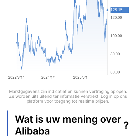
Polski
العربية
简体中文
繁體中文
한국어
ไทย
Tiếng việt
Bahasa Indonesia
Marktgegevens zijn indicatief en kunnen vertraging oplopen.
Ze worden uitsluitend ter informatie verstrekt. Log in op ons
platform voor toegang tot realtime prijzen.
Bahasa Melayu
हिन्दी
Wat is uw mening over
?
Alibaba