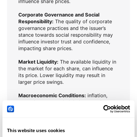
influence share prices.
Corporate Governance and Social
Responsibility:
The quality of corporate
governance practices and the issuer’s
stance towards social responsibility may
influence investor trust and confidence,
impacting share prices.
Market Liquidity:
The available liquidity in
the market for each share, can influence
its price. Lower liquidity may result in
larger price swings.
Macroeconomic Conditions:
inflation,
unemployment, and global economic
trends, can impact investor confidence
and influence share prices.
Interest Rates:
Central bank policies and
This website uses cookies
changes in interest rates can affect the