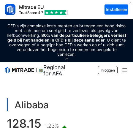
Mitrade EU
Installeren
TrustScore
4.7
CFD's zijn complexe instrumenten en brengen een hoog risico
met zich mee om snel geld te verliezen als gevolg van
hefboomwerking.
80% van de particuliere beleggers verliest
geld bij het handelen in CFD's bij deze aanbieder.
U dient te
overwegen of u begrijpt hoe CFD's werken en of u zich kunt
veroorloven het hoge risico te nemen om uw geld te
verliezen.
Regional Sponsor
Inloggen
for AFA
Markten
Forex
Handel
Alibaba
Grondstoffen
Handelsplatform
Markttools
128.15
Cryptovaluta's
Risicobeheer
Economische kalender
1.23%
Voorlichting