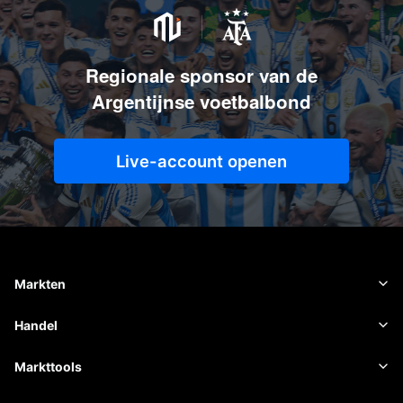
Regionale sponsor van de
Argentijnse voetbalbond
Live-account openen
Markten
Forex
Handel
Grondstoffen
Handelsplatform
Markttools
Cryptovaluta's
Risicobeheer