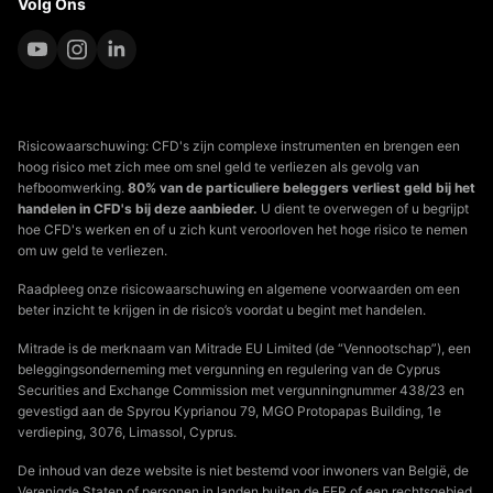
Volg Ons
Risicowaarschuwing: CFD's zijn complexe instrumenten en brengen een
hoog risico met zich mee om snel geld te verliezen als gevolg van
hefboomwerking.
80% van de particuliere beleggers verliest geld bij het
handelen in CFD's bij deze aanbieder.
U dient te overwegen of u begrijpt
hoe CFD's werken en of u zich kunt veroorloven het hoge risico te nemen
om uw geld te verliezen.
Raadpleeg onze risicowaarschuwing en algemene voorwaarden om een
beter inzicht te krijgen in de risico’s voordat u begint met handelen.
Mitrade is de merknaam van Mitrade EU Limited (de “Vennootschap”), een
beleggingsonderneming met vergunning en regulering van de Cyprus
Securities and Exchange Commission met vergunningnummer 438/23 en
gevestigd aan de Spyrou Kyprianou 79, MGO Protopapas Building, 1e
verdieping, 3076, Limassol, Cyprus.
De inhoud van deze website is niet bestemd voor inwoners van België, de
Verenigde Staten of personen in landen buiten de EER of een rechtsgebied