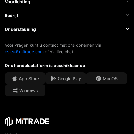
Economische kalender
Voorlichting
Aandelen
Kosten en toeslagen
Nieuws
Basis
Bedrijf
Indexen
EBook
Over Mitrade
Ondersteuning
ETF's
AFA-sponsoring
Neem contact met ons op
Voor vragen kunt u contact met ons opnemen via
cs.eu@mitrade.com
of via live chat.
Onze onderscheidingen
Afdeling Help
Ons handelsplatform is beschikbaar op:
Media Centre
Veelgestelde vragen (FAQ)
Carrièremogelijkheden
App Store
Google Play
MacOS
Windows
Juridische documenten