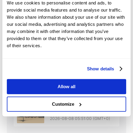
We use cookies to personalise content and ads, to
attractiveness of shares compared to
provide social media features and to analyse our traffic.
other asset classes.
We also share information about your use of our site with
our social media, advertising and analytics partners who
Market Sentiment and
Speculation:
traders’ perceptions and
may combine it with other information that you’ve
expectations and speculative trading may
provided to them or that they’ve collected from your use
significantly influence shares’ prices.
of their services.
Show details
BABA
Nieuws
Allow all
China: Credit demand
Customize
and liquidity trends –
DBS
2026-08-08 05:51:00 (GMT+0)