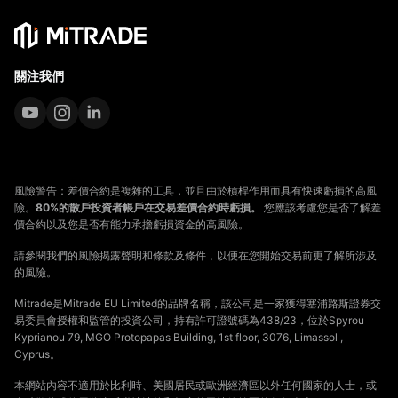
關注我們
風險警告：差價合約是複雜的工具，並且由於槓桿作用而具有快速虧損的高風
險。
80%的散戶投資者帳戶在交易差價合約時虧損。
您應該考慮您是否了解差
價合約以及您是否有能力承擔虧損資金的高風險。
請參閱我們的風險揭露聲明和條款及條件，以便在您開始交易前更了解所涉及
的風險。
Mitrade是Mitrade EU Limited的品牌名稱，該公司是一家獲得塞浦路斯證券交
易委員會授權和監管的投資公司，持有許可證號碼為438/23，位於Spyrou
Kyprianou 79, MGO Protopapas Building, 1st floor, 3076, Limassol ,
Cyprus。
本網站內容不適用於比利時、美國居民或歐洲經濟區以外任何國家的人士，或