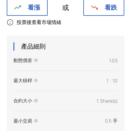
或
看漲
看跌
投票後查看市場情緒
產品細則
動態價差
1.03
最大槓桿
1 : 10
合約大小
1 Share(s)
最小交易
0.5 手