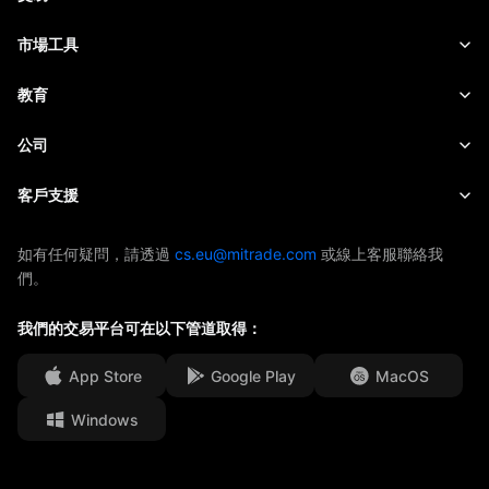
商品
交易平台
市場工具
加密貨幣
風險管理
財經日曆
教育
股票
成本和收費
即時新聞
快速入門
公司
指數
EBook
關於Mitrade
客戶支援
ETF
AFA 贊助商
聯絡我們
如有任何疑問，請透過
cs.eu@mitrade.com
或線上客服聯絡我
們。
獎項及榮譽
幫助中心
媒體中心
我們的交易平台可在以下管道取得：
常見問題
工作機會
App Store
Google Play
MacOS
法律文件
Windows