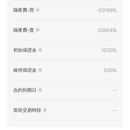
隔夜費-買
-0.0199%
隔夜費-賣
0.0004%
初始保證金
10.00%
維持保證金
5.00%
合約到期日
--
當前交易時段
--