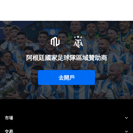
阿根廷國家足球隊區域贊助商
去開戶
市場
外匯
交易