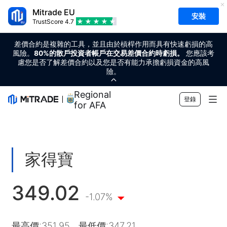
Mitrade EU
安裝
TrustScore
4.7
差價合約是複雜的工具，並且由於槓桿作用而具有快速虧損的高
風險。
80%的散戶投資者帳戶在交易差價合約時虧損。
您應該考
慮您是否了解差價合約以及您是否有能力承擔虧損資金的高風
險。
Regional Sponsor
登錄
for AFA
市場
外匯
交易
家得寶
商品
交易平台
市場工具
349.02
加密貨幣
風險管理
財經日曆
教育
-1.07%
股票
成本和收費
即時新聞
快速入門
公司
最高價
:
351.95
最低價
:
347.21