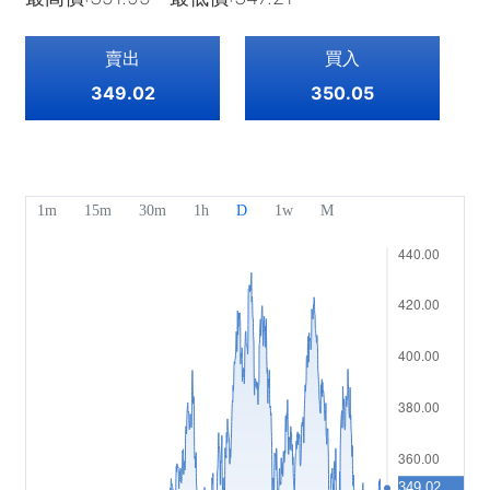
指數
EBook
關於Mitrade
客戶支援
ETF
賣出
買入
AFA 贊助商
聯絡我們
ZH
349.02
350.05
獎項及榮譽
幫助中心
English
媒體中心
常見問題
Deutsch
工作機會
Français
法律文件
Nederlands
Español
Italiano
Português
Polski