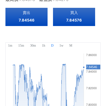
指數
EBook
關於Mitrade
客戶支援
ETF
賣出
買入
AFA 贊助商
聯絡我們
ZH
7.84546
7.84576
獎項及榮譽
幫助中心
English
媒體中心
常見問題
Deutsch
工作機會
Français
法律文件
Nederlands
Español
Italiano
Português
Polski