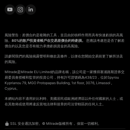
風險警告：差價合約是複雜的工具，並且由於槓桿作用而具有快速虧損的高風
險。
80%的散戶投資者帳戶在交易差價合約時虧損。
您應該考慮您是否了解差
價合約以及您是否有能力承擔虧損資金的高風險。
請參閱我們的風險揭露聲明和條款及條件，以便在您開始交易前更了解所涉及
的風險。
Mitrade是Mitrade EU Limited的品牌名稱，該公司是一家獲得塞浦路斯證券交
易委員會授權和監管的投資公司，持有許可證號碼為438/23，位於Spyrou
Kyprianou 79, MGO Protopapas Building, 1st floor, 3076, Limassol ,
Cyprus。
本網站內容不適用於比利時、美國居民或歐洲經濟區以外任何國家的人士，或
在其散佈或使用將違反當地法律和規章的司法管轄區的任何人士。
SSL 安全通訊加密。© Mitrade版權所有， 保留一切權利。