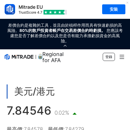
Mitrade EU
安裝
TrustScore
4.7
差價合約是複雜的工具，並且由於槓桿作用而具有快速虧損的高
風險。
80%的散戶投資者帳戶在交易差價合約時虧損。
您應該考
慮您是否了解差價合約以及您是否有能力承擔虧損資金的高風
險。
Regional Sponsor
登錄
for AFA
市場
外匯
交易
美元/港元
商品
交易平台
市場工具
7.84546
加密貨幣
風險管理
財經日曆
教育
0.02%
股票
成本和收費
即時新聞
快速入門
公司
最高價
:
7.84578
最低價
:
7.84279