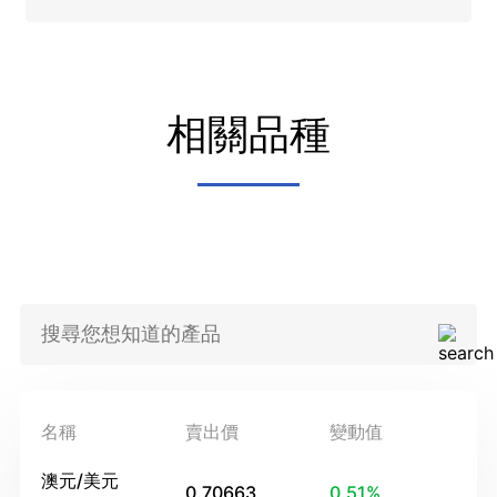
相關品種
名稱
賣出價
變動值
澳元/美元
0.70663
0.51
%