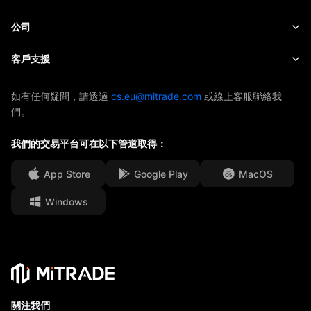
股票
成本和收費
即時新聞
快速入門
公司
指數
EBook
關於Mitrade
客戶支援
ETF
AFA 贊助商
聯絡我們
如有任何疑問，請透過
cs.eu@mitrade.com
或線上客服聯絡我
們。
獎項及榮譽
幫助中心
媒體中心
我們的交易平台可在以下管道取得：
常見問題
工作機會
App Store
Google Play
MacOS
法律文件
Windows
關注我們