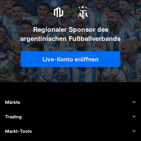
Regionaler Sponsor des
argentinischen Fußballverbands
Live-Konto eröffnen
Märkte
Forex
Trading
Rohstoffe
Handelsplattform
Markt-Tools