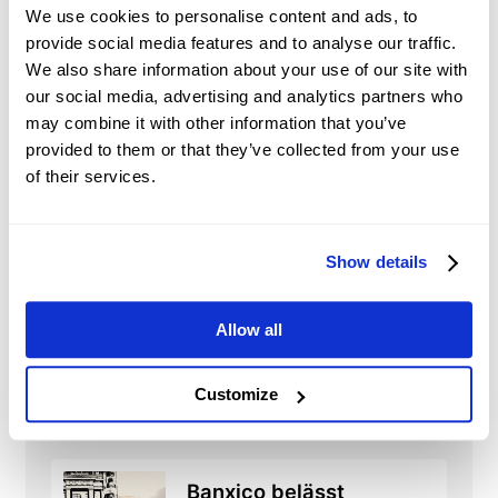
other asset classes.
We use cookies to personalise content and ads, to
provide social media features and to analyse our traffic.
Market Sentiment and
We also share information about your use of our site with
Speculation:
traders’ perceptions and
our social media, advertising and analytics partners who
expectations and speculative trading may
may combine it with other information that you’ve
significantly influence shares’ prices.
provided to them or that they’ve collected from your use
of their services.
Show details
AXP
Nachrichten
Allow all
Forex Today: US-Dollar
festigt sich vor US-
Jobdaten, da das Risiko
Customize
2026-08-07 04:54:27 (GMT+0)
in der Straße von
Hormus zurückkehrt
Banxico belässt