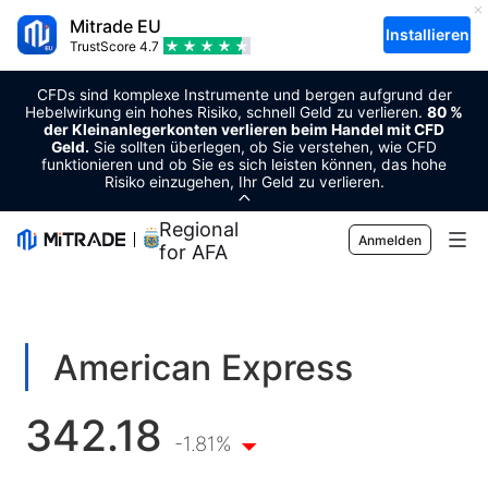
Mitrade EU
Installieren
TrustScore
4.7
CFDs sind komplexe Instrumente und bergen aufgrund der
Hebelwirkung ein hohes Risiko, schnell Geld zu verlieren.
80 %
der Kleinanlegerkonten verlieren beim Handel mit CFD
Geld.
Sie sollten überlegen, ob Sie verstehen, wie CFD
funktionieren und ob Sie es sich leisten können, das hohe
Risiko einzugehen, Ihr Geld zu verlieren.
Regional Sponsor
Anmelden
for AFA
Märkte
Forex
Trading
American Express
Rohstoffe
Handelsplattform
Markt-Tools
342.18
Kryptowährungen
Risikomanagement
Wirtschaftskalender
-1.81%
Bildung
Aktien
Kosten und Gebühren
Nachrichten