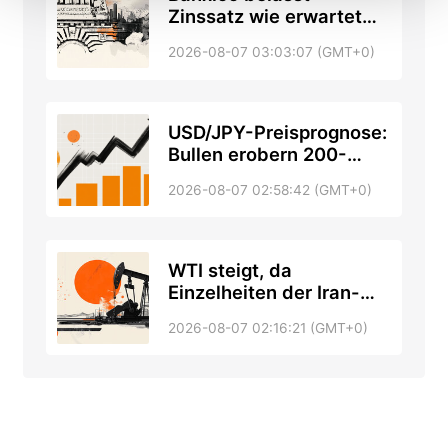
Zinssatz wie erwartet
unverändert bei 6,50%
2026-08-07 03:03:07 (GMT+0)
USD/JPY-Preisprognose:
Bullen erobern 200-
Tage-SMA im Zuge der
2026-08-07 02:58:42 (GMT+0)
Erholung zurück
WTI steigt, da
Einzelheiten der Iran-
Oman-Vereinbarung die
2026-08-07 02:16:21 (GMT+0)
Optimismus über
Ölflüsse dämpfen