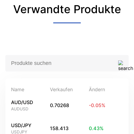
Verwandte Produkte
Name
Verkaufen
Ändern
AUD/USD
0.70268
-0.05
%
AUDUSD
USD/JPY
158.413
0.43
%
USDJPY