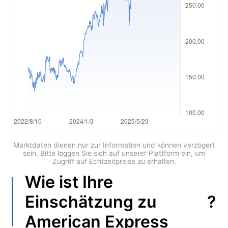
العربية
简体中文
繁體中文
한국어
ไทย
Tiếng việt
Bahasa Indonesia
Marktdaten dienen nur zur Information und können verzögert
sein. Bitte loggen Sie sich auf unserer Plattform ein, um
Zugriff auf Echtzeitpreise zu erhalten.
Bahasa Melayu
Wie ist Ihre
हिन्दी
?
Einschätzung zu
American Express