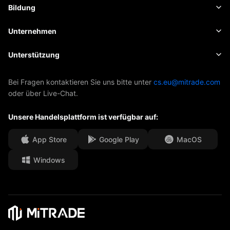
Kryptowährungen
Risikomanagement
Wirtschaftskalender
Bildung
Aktien
Kosten und Gebühren
Nachrichten
Grundlagen
Unternehmen
Indizes
Insights
Über Mitrade
Unterstützung
ETFs
EBook
AFA-Sponsoring
Kontakt
Bei Fragen kontaktieren Sie uns bitte unter
cs.eu@mitrade.com
oder über Live-Chat.
Unsere Auszeichnungen
Hilfe-Center
Unsere Handelsplattform ist verfügbar auf:
Medienzentrum
Häufig gestellte Fragen
Karrierechancen
App Store
Google Play
MacOS
Windows
Rechtsdokumente