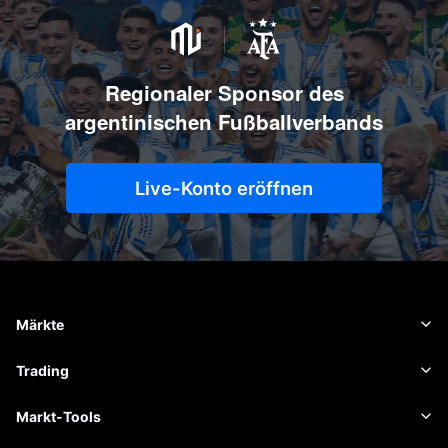
Regionaler Sponsor des
argentinischen Fußballverbands
Live-Konto eröffnen
Märkte
Forex
Trading
Rohstoffe
Handelsplattform
Markt-Tools