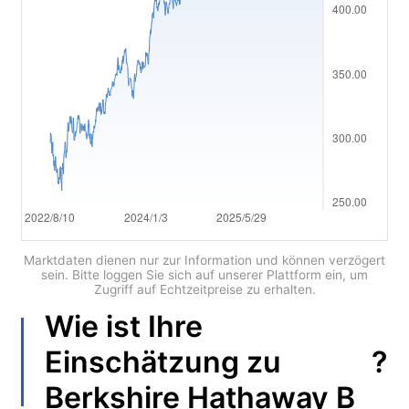
العربية
简体中文
繁體中文
한국어
ไทย
Tiếng việt
Bahasa Indonesia
Marktdaten dienen nur zur Information und können verzögert
sein. Bitte loggen Sie sich auf unserer Plattform ein, um
Zugriff auf Echtzeitpreise zu erhalten.
Bahasa Melayu
Wie ist Ihre
हिन्दी
?
Einschätzung zu
Berkshire Hathaway B