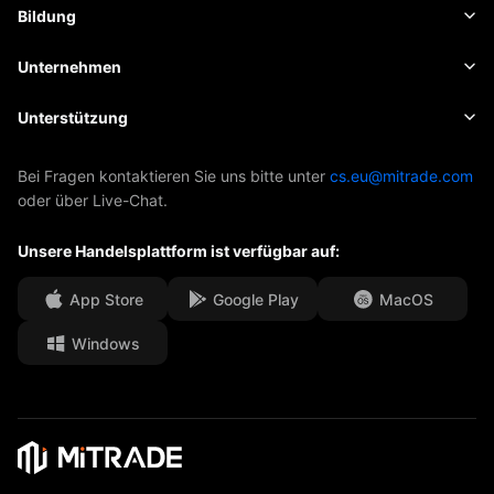
Kryptowährungen
Risikomanagement
Wirtschaftskalender
Bildung
Aktien
Kosten und Gebühren
Nachrichten
Grundlagen
Unternehmen
Indizes
Insights
Über Mitrade
Unterstützung
ETFs
EBook
AFA-Sponsoring
Kontakt
Bei Fragen kontaktieren Sie uns bitte unter
cs.eu@mitrade.com
oder über Live-Chat.
Unsere Auszeichnungen
Hilfe-Center
Unsere Handelsplattform ist verfügbar auf:
Medienzentrum
Häufig gestellte Fragen
Karrierechancen
App Store
Google Play
MacOS
Windows
Rechtsdokumente