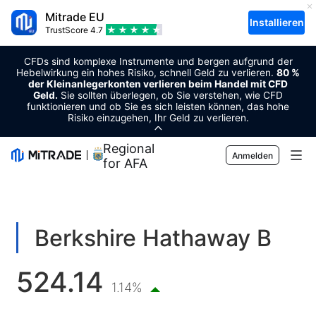
Mitrade EU
Installieren
TrustScore
4.7
CFDs sind komplexe Instrumente und bergen aufgrund der
Hebelwirkung ein hohes Risiko, schnell Geld zu verlieren.
80 %
der Kleinanlegerkonten verlieren beim Handel mit CFD
Geld.
Sie sollten überlegen, ob Sie verstehen, wie CFD
funktionieren und ob Sie es sich leisten können, das hohe
Risiko einzugehen, Ihr Geld zu verlieren.
Regional Sponsor
Anmelden
for AFA
Märkte
Forex
Trading
Berkshire Hathaway B
Rohstoffe
Handelsplattform
Markt-Tools
524.14
Kryptowährungen
Risikomanagement
Wirtschaftskalender
1.14%
Bildung
Aktien
Kosten und Gebühren
Nachrichten