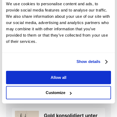
other asset classes.
We use cookies to personalise content and ads, to
provide social media features and to analyse our traffic.
Market Sentiment and
We also share information about your use of our site with
Speculation:
traders’ perceptions and
our social media, advertising and analytics partners who
expectations and speculative trading may
may combine it with other information that you’ve
significantly influence shares’ prices.
provided to them or that they’ve collected from your use
of their services.
Show details
BRKB
Nachrichten
Allow all
Euro schwächt sich
gegenüber dem US-
Dollar angesichts der
Customize
2026-08-07 09:55:49 (GMT+0)
Spannungen im Nahen
Osten ab
Gold konsolidiert unter