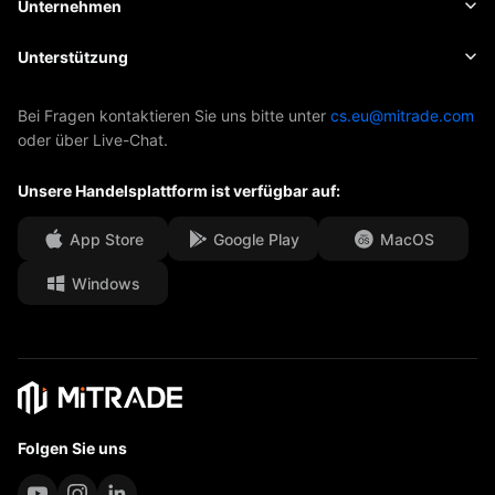
Grundlagen
Unternehmen
Indizes
Insights
Über Mitrade
Unterstützung
ETFs
EBook
AFA-Sponsoring
Kontakt
Bei Fragen kontaktieren Sie uns bitte unter
cs.eu@mitrade.com
oder über Live-Chat.
Unsere Auszeichnungen
Hilfe-Center
Unsere Handelsplattform ist verfügbar auf:
Medienzentrum
Häufig gestellte Fragen
Karrierechancen
App Store
Google Play
MacOS
Windows
Rechtsdokumente
Folgen Sie uns