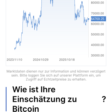
العربية
简体中文
繁體中文
한국어
ไทย
Tiếng việt
Bahasa Indonesia
Marktdaten dienen nur zur Information und können verzögert
sein. Bitte loggen Sie sich auf unserer Plattform ein, um
Zugriff auf Echtzeitpreise zu erhalten.
Bahasa Melayu
Wie ist Ihre
हिन्दी
?
Einschätzung zu
Bitcoin