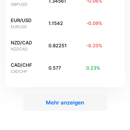
1.34561
-0.06
%
GBPUSD
EUR/USD
1.1542
-0.09
%
EURUSD
NZD/CAD
0.82251
-0.20
%
NZDCAD
CAD/CHF
0.577
0.23
%
CADCHF
Mehr anzeigen