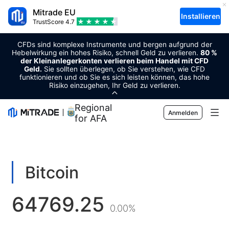
Mitrade EU
Installieren
TrustScore
4.7
CFDs sind komplexe Instrumente und bergen aufgrund der
Hebelwirkung ein hohes Risiko, schnell Geld zu verlieren.
80 %
der Kleinanlegerkonten verlieren beim Handel mit CFD
Geld.
Sie sollten überlegen, ob Sie verstehen, wie CFD
funktionieren und ob Sie es sich leisten können, das hohe
Risiko einzugehen, Ihr Geld zu verlieren.
Regional Sponsor
Anmelden
for AFA
Märkte
Forex
Trading
Bitcoin
Rohstoffe
Handelsplattform
Markt-Tools
64769.25
Kryptowährungen
Risikomanagement
Wirtschaftskalender
0.00%
Bildung
Aktien
Kosten und Gebühren
Nachrichten