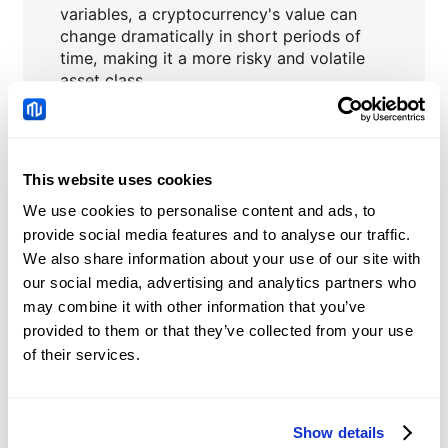
variables, a cryptocurrency's value can
change dramatically in short periods of
time, making it a more risky and volatile
asset class.
This website uses cookies
BTCUSD
Nachrichten
We use cookies to personalise content and ads, to
provide social media features and to analyse our traffic.
GBP/USD Kursprognose:
We also share information about your use of our site with
Sammelt Stärke für VCP-
our social media, advertising and analytics partners who
Ausbruch
may combine it with other information that you’ve
2026-08-06 15:39:37 (GMT+0)
provided to them or that they’ve collected from your use
of their services.
US-Dollar-Index
Kursprognose: Hält die
Gewinne über 99,50,
Show details
2026-08-06 15:01:27 (GMT+0)