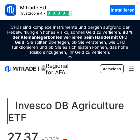
Mitrade EU
Installieren
TrustScore
4.7
CFDs sind komplexe Instrumente und bergen aufgrund der
Hebelwirkung ein hohes Risiko, schnell Geld zu verlieren.
80 %
der Kleinanlegerkonten verlieren beim Handel mit CFD
Geld.
Sie sollten überlegen, ob Sie verstehen, wie CFD
funktionieren und ob Sie es sich leisten können, das hohe
Risiko einzugehen, Ihr Geld zu verlieren.
Regional Sponsor
Anmelden
for AFA
Märkte
Forex
Trading
Invesco DB Agriculture
Rohstoffe
Handelsplattform
Markt-Tools
ETF
Kryptowährungen
Risikomanagement
Wirtschaftskalender
Bildung
27.37
Aktien
Kosten und Gebühren
-0.76%
Nachrichten