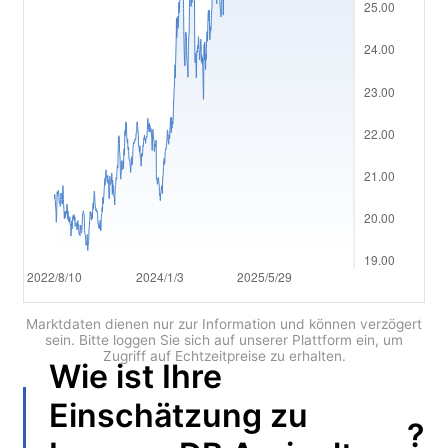
العربية
简体中文
繁體中文
한국어
ไทย
Tiếng việt
Bahasa Indonesia
Bahasa Melayu
Marktdaten dienen nur zur Information und können verzögert
sein. Bitte loggen Sie sich auf unserer Plattform ein, um
Zugriff auf Echtzeitpreise zu erhalten.
हिन्दी
Wie ist Ihre
Einschätzung zu
?