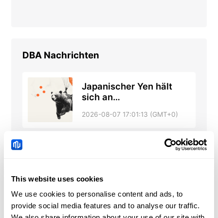
DBA
Nachrichten
Japanischer Yen hält
sich an
Wochenverlusten fest
2026-08-07 17:01:13 (GMT+0)
angesichts
ausbleibender Folge der
US-Japan-Intervention
Singapur:
währungsreserven 427.9B
(Juli) gegenüber 426.2B
This website uses cookies
2026-08-07 17:00:43 (GMT+0)
We use cookies to personalise content and ads, to
provide social media features and to analyse our traffic.
We also share information about your use of our site with