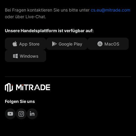
ETFs
EBook
AFA-Sponsoring
Kontakt
Bei Fragen kontaktieren Sie uns bitte unter
cs.eu@mitrade.com
oder über Live-Chat.
Unsere Auszeichnungen
Hilfe-Center
Unsere Handelsplattform ist verfügbar auf:
Medienzentrum
Häufig gestellte Fragen
Karrierechancen
App Store
Google Play
MacOS
Windows
Rechtsdokumente
Folgen Sie uns