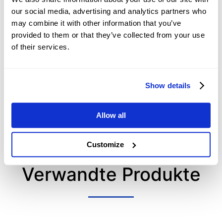
NZD/USD Preisprognose:
our social media, advertising and analytics partners who
Konsolidiert über
0,5860/Wochentief,
may combine it with other information that you’ve
2026-08-07 17:00:18 (GMT+0)
während die Bullen auf
provided to them or that they’ve collected from your use
US NFP blicken
of their services.
Greece: Consumer Price
Index (YoY) fällt im Juli
Show details
von 4.4% auf 3.4%
2026-08-07 16:59:53 (GMT+0)
Allow all
Customize
Verwandte Produkte